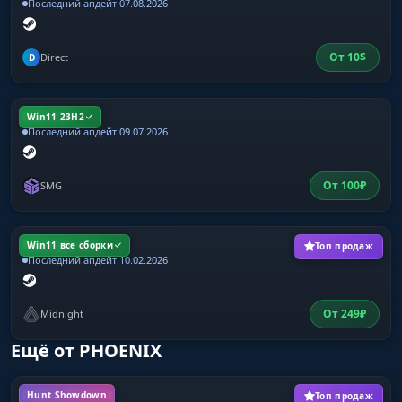
Последний апдейт 07.08.2026
От
10
$
Direct
D
SMG CS 2
Win11 23H2
Последний апдейт 09.07.2026
От
100
₽
SMG
Midnight КС2
Win11 все сборки
Топ продаж
Последний апдейт 10.02.2026
От
249
₽
Midnight
Ещё от PHOENIX
Chams Phoenix
Hunt Showdown
Топ продаж