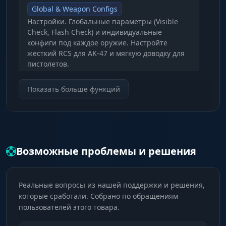
Global & Weapon Configs
Настройки. Глобальные параметры (Visible
Check, Flash Check) и индивидуальные
конфиги под каждое оружие. Настройте
жесткий RCS для AK-47 и мягкую доводку для
пистолетов.
Показать больше функций
RCS & Smooth
Контроль. Мощная система подавления
отдачи (RCS) для стрельбы в точку и
настраиваемая плавность (Smooth) для
легитной игры.
Возможные проблемы и решения
TriggerBot
Реальные вопросы из нашей поддержки и решения,
Триггер. Автовыстрел с настройкой задержки
которые сработали. Собрано по обращениям
(Delay). Срабатывает мгновенно, когда прицел
пользователей этого товара.
наводится на врага. Идеально для снайперов.