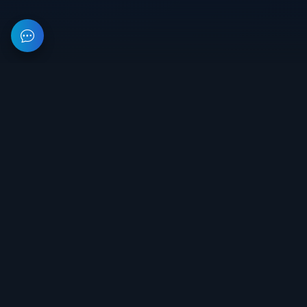
На данном веб-ресурсе предоставлена информация об
организации, занимающейся разработкой и продажей
приватного софта для игр. Все цены на сайте не являются
публичной офертой.