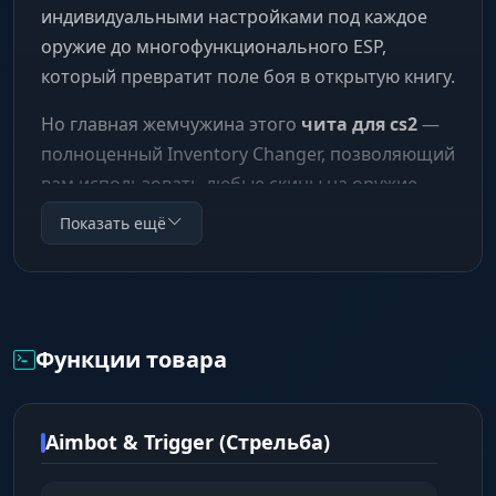
индивидуальными настройками под каждое
оружие до многофункционального ESP,
который превратит поле боя в открытую книгу.
Но главная жемчужина этого
чита для cs2
—
полноценный Inventory Changer, позволяющий
вам использовать любые скины на оружие,
ножи и перчатки. Добавьте к этому систему
Показать ещё
конфигов, массу QoL-функций и даже мини-
игры в меню. Phoenix — это не просто
софт на
кс 2
, это ваш персональный игровой центр.
Функции товара
Aimbot & Trigger (Стрельба)