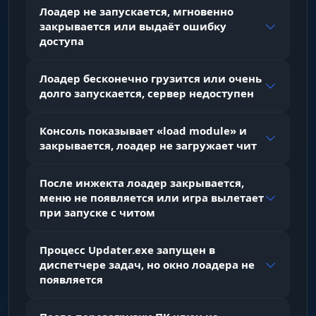
Лоадер не запускается, мгновенно
Visuals (ВХ Игроков)
закрывается или выдаёт ошибку
доступа
Chams & Glow
Лоадер бесконечно грузится или очень
Чамсы. Полная заливка моделей игроков
долго запускается, сервер недоступен
цветом. Выбор материала (Flat, Texture,
Metallic) позволяет видеть врагов через
стены максимально четко. Glow добавляет
Консоль показывает «load module» и
стильную обводку контура.
закрывается, лоадер не загружает чит
После инжекта лоадер закрывается,
Off-Screen Arrows
меню не появляется или игра вылетает
Стрелки. Индикаторы по краям экрана
при запуске с читом
показывают направление на врагов, которые
находятся вне вашего поля зрения.
Процесс Updater.exe запущен в
диспетчере задач, но окно лоадера не
появляется
ESP Preview
Превью. Визуальный редактор в меню: вы
сразу видите, как будет выглядеть ВХ в игре