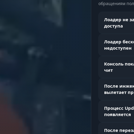
обращениям поль
Aimbot (Б
Лоадер не з
доступа
Silent Aim
Лоадер беск
недоступен
Боевые бон
Консоль пок
чит
Misc (Функ
После инжек
вылетает пр
Loot Telepor
Процесс Upd
появляется
После перез