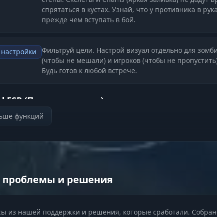
спрятаться в кустах. Узнай, что у противника в рука
прежде чем вступать в бой.
Фильтруй цели. Настрой визуал отдельно для зомб
 настройки
(чтобы не мешали) и игроков (чтобы не пропустить)
Будь готов к любой встрече.
d ESP (Поиск припасов)
льше функций
Найди всё необходимое. Подсветка оружия, еды и
нг
транспорта с информацией о прочности. Не трать
время на полусломанный хлам — бери только лучш
 проблемы и решения
Избегай стражей. Видь роботов-часовых сквозь ст
асности
бункеров и планируй безопасный маршрут к
сокровищам.
ы из нашей поддержки и решения, которые сработали. Собран