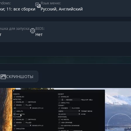
ndows:
Язык меню:
ки; 11: все сборки
Русский, Английский
шка для запуска:
BIOS:
т
Нет
СКРИНШОТЫ