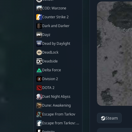
COD: Warzone
Counter Strike 2
Dark and Darker
Dayz
Dead by Daylight
DeadLock
Deadside
Delta Force
Division 2
DOTA 2
Duet Night Abyss
Dune: Awakening
Escape From Tarkov
Steam
Escape from Tarkov: Arena
Fortnite