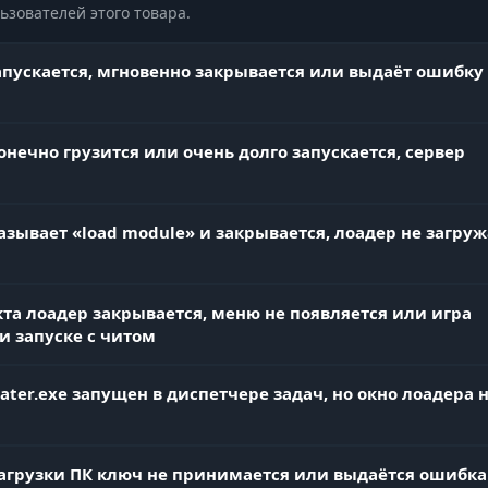
зователей этого товара.
есшумный убийца)
апускается, мгновенно закрывается или выдаёт ошибку
Магия баллистики. Пули летят в цель, даже если
прицел смотрит в сторону. Идеально для скрытног
устранения врагов.
онечно грузится или очень долго запускается, сервер
Огневая мощь. Отключи отдачу (No Recoil) и увели
усы
азывает «load module» и закрывается, лоадер не загруж
урон. Твое оружие не ломается и бьет точно в цель
ции Бога)
та лоадер закрывается, меню не появляется или игра
и запуске с читом
Доставка на дом. Не бегай за лутом — телепортиру
t
ater.exe запущен в диспетчере задач, но окно лоадера 
предметы прямо к себе под ноги. Самый безопасн
способ разжиться экипировкой.
агрузки ПК ключ не принимается или выдаётся ошибка