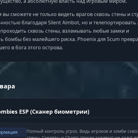
ущество, а абсолютную власть над игровым миром.
 вы сможете не только видеть врагов сквозь стены и ст
ностью благодаря Silent Aimbot, но и телепортировать 
, проходить сквозь стены, взламывать любые замки и
ь бомбы без малейшего риска. Phoenix для Scum превр
его в бога этого острова.
вара
Zombies ESP (Сканер биометрии)
Полный контроль угроз. Видь игроков и зомби скво
ормация
стены. Скелеты и Chams (яркая заливка) не дадут в