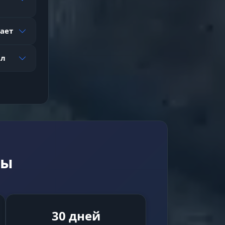
 и
аких
тает
ал
чи
м.
фы
30 дней