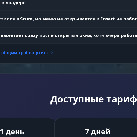
Свобода движения. Проходи сквозь стены бункеров
eport
 в лоадере
мгновенно перемещайся в любую точку карты. Ник
преград.
тился в Scum, но меню не открывается и Insert не рабо
Мастер-вор. Автоматический взлом замков и
 вылетает сразу после открытия окна, хотя вчера работ
обезвреживание бомб. Открывай любые двери и
сейфы за секунды без риска.
и общий траблшутинг
Комфорт выживания. Убери темноту ночи и отклю
No Fall
урон от падения. Прыгай со скал и видь всё как дне
Доступные тари
1 день
7 дней