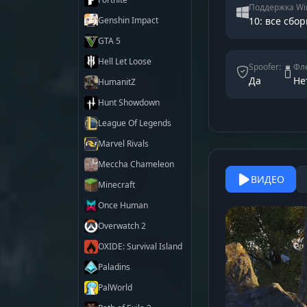
Поддержка Wi
Genshin Impact
10: все сбор
GTA 5
Hell Let Loose
Spoofer:
Фле
Да
Не
HumanitZ
Hunt Showdown
League Of Legends
Marvel Rivals
Meccha Chameleon
ВИДЕО
Minecraft
Once Human
Overwatch 2
OXIDE: Survival Island
Paladins
PalWorld