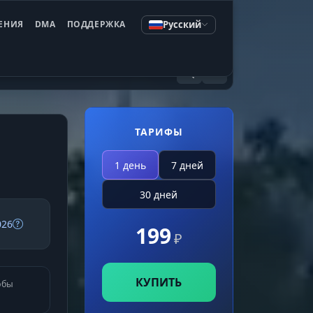
Русский
ЕНИЯ
DMA
ПОДДЕРЖКА
ТАРИФЫ
1 день
7 дней
30 дней
026
199
₽
КУПИТЬ
обы