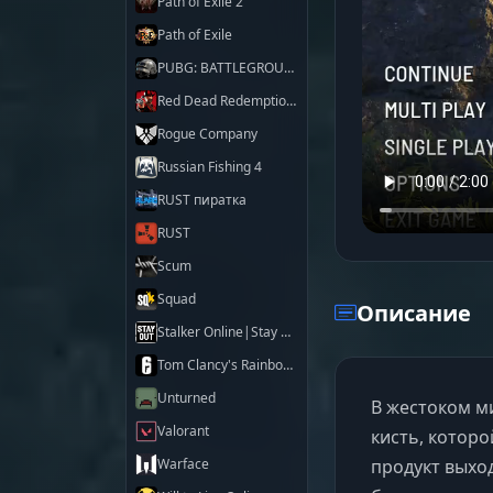
Path of Exile 2
Path of Exile
PUBG: BATTLEGROUNDS
Red Dead Redemption 2
Rogue Company
Russian Fishing 4
RUST пиратка
RUST
Scum
Squad
Описание
Stalker Online|Stay Out
Tom Clancy's Rainbow Six Siege X
Unturned
В жестоком м
Valorant
кисть, котор
продукт выход
Warface