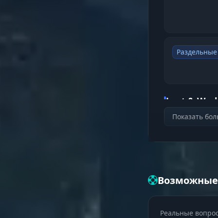
Раздельные
Loot & Worl
Показать бо
Умный лути
Возможные
Роботы и оп
Реальные вопрос