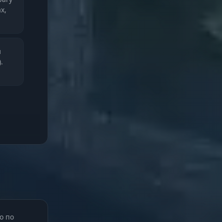
х,
и
.
ее.
ены
о по