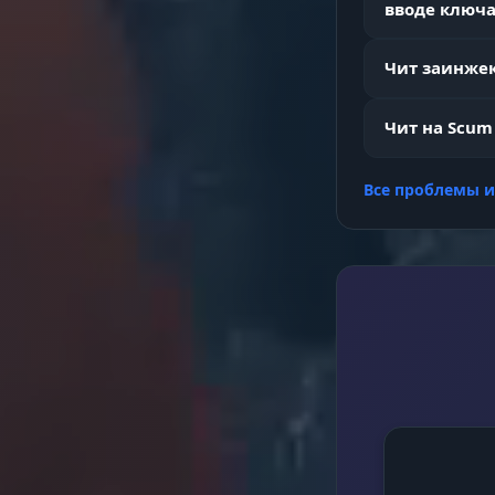
NoClip & Tel
вводе ключа
Чит заинжек
Авто-взлом
Чит на Scum
Все проблемы 
Fullbright & 
Damage