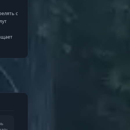
релять с
лут
ащает
зь
рагу