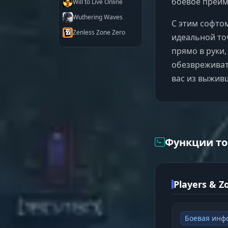
боевое преим
Will to Live Online
Wuthering Waves
С этим софтом
Zenless Zone Zero
идеальной точ
прямо в руки
обезвреживат
вас из выживш
Функции то
Players & 
Боевая инф