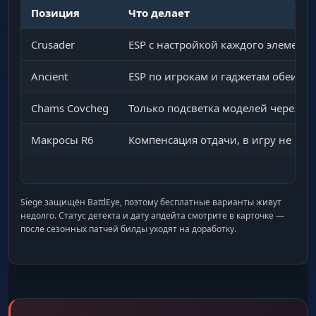
Позиция
Что делает
Crusader
ESP с настройкой каждого элемент
Ancient
ESP по игрокам и гаджетам обеих с
Chams Covcheg
Только подсветка моделей через те
Макросы R6
Компенсация отдачи, в игру не вн
Софт для Rainbow Six Siege X в каталоге ProCheat
Siege защищён BattlEye, поэтому бесплатные варианты живут
недолго. Статус детекта и дату апдейта смотрите в карточке —
после сезонных патчей билды уходят на доработку.