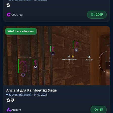
От
200
₽
Covcheg
Win11 все сборки
Ancient для Rainbow Six Siege
Последний апдейт 14.07.2026
От
4
$
Ancient