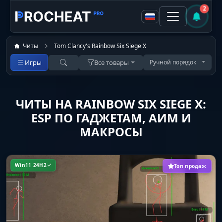
2
Читы
Tom Clancy's Rainbow Six Siege X
Игры
Все товары
Ручной порядок
ЧИТЫ НА RAINBOW SIX SIEGE X:
ESP ПО ГАДЖЕТАМ, АИМ И
МАКРОСЫ
Win11 24H2
Топ продаж