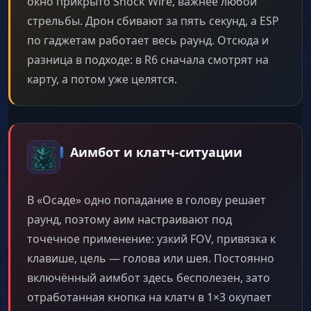
окно прикрыто Shock Wire, важнее любой
стрельбы. Дрон сбивают за пять секунд, а ESP
по гаджетам работает весь раунд. Отсюда и
разница в подходе: в R6 сначала смотрят на
карту, а потом уже целятся.
Аимбот и клатч-ситуации
В «Осаде» одно попадание в голову решает
раунд, поэтому аим настраивают под
точечное применение: узкий FOV, привязка к
клавише, цель — голова или шея. Постоянно
включённый аимбот здесь бесполезен, зато
отработанная кнопка на клатч в 1×3 окупает