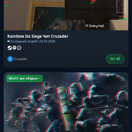
Rainbow Six Siege Чит Crusader
Последний апдейт 24.03.2026
От
4
$
Crusader
C
Win11 все сборки