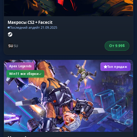
Макросы CS2 + Facecit
Последний апдейт 21.09.2025
От
9.99
$
SU
Apex Legends
Топ продаж
Win11 все сборки