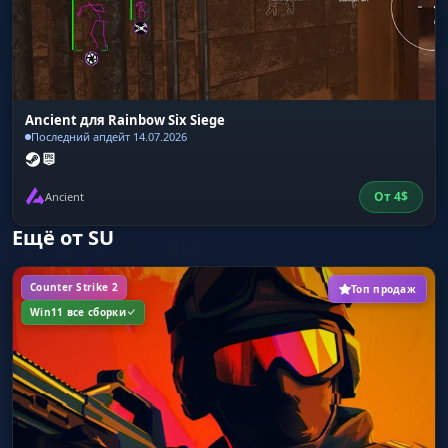
Ancient для Rainbow Six Siege
Последний апдейт 14.07.2026
От
4
$
Ancient
Ещё от SU
Counter Strike 2
Топ продаж
Win11 все сборки