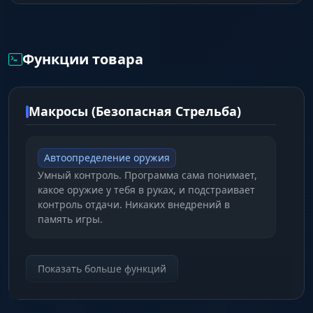
Выбирая макросы для rainbow six siege от SU,
вы получаете безопасный и стабильный
Функции товара
инструмент, который с 2019 года помогает
игрокам побеждать на любых серверах,
включая FACEIT и ESEA с поддержкой KMBOX.
Макросы (Безопасная Стрельба)
Автоопределение оружия
Умный контроль. Программа сама понимает,
какое оружие у тебя в руках, и подстраивает
контроль отдачи. Никаких внедрений в
память игры.
Максимальная безопасность 🛡️
Показать больше функций
Undetected с 2019. Работает "поверх" игры,
эмулируя движения мыши. Риск бана сведен
к нулю, так как античит не видит