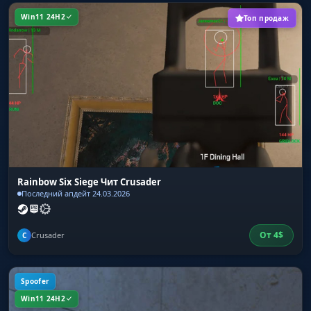
Win11 24H2
Топ продаж
Rainbow Six Siege Чит Crusader
Последний апдейт 24.03.2026
От
4
$
Crusader
C
Spoofer
Win11 24H2