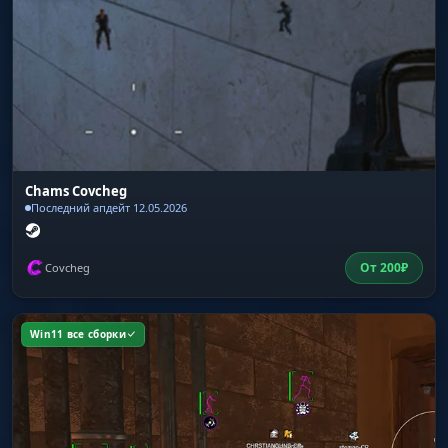
Chams Covcheg
Последний апдейт 12.05.2026
От
200
₽
Covcheg
Win11 все сборки