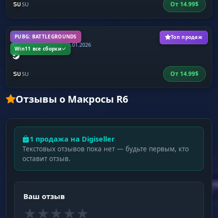
От
14.99
$
SU
Макросы PUBG
PUBG: BATTLEGROUNDS
Топ продаж
Последний апдейт 26.01.2026
Win11 все сборки
От
14.99
$
SU
Отзывы о Макросы R6
1 продажа на Digiseller
Текстовых отзывов пока нет — будьте первым, кто
оставит отзыв.
Ваш отзыв
★
★
★
★
★