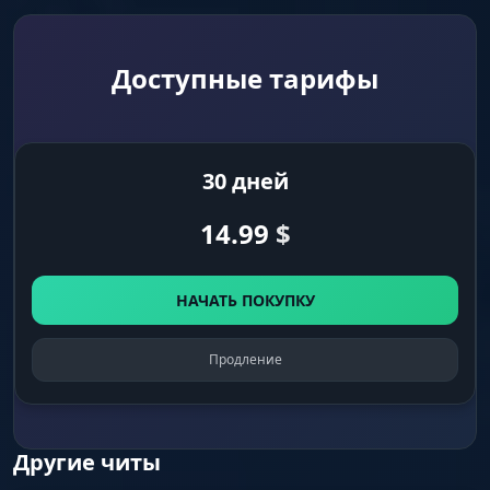
вмешательства в процесс.
Доступные тарифы
Уникальный билд
Личная защита. Каждый пользователь
получает уникальную версию программы с
разным кодом, что делает массовые детекты
30 дней
невозможными.
14.99
$
Совместимость
Для всех девайсов. Работает с любыми
НАЧАТЬ ПОКУПКУ
мышками и клавиатурами. Не нужно покупать
дорогие Bloody или Logitech для идеального
зажима.
Продление
Другие читы