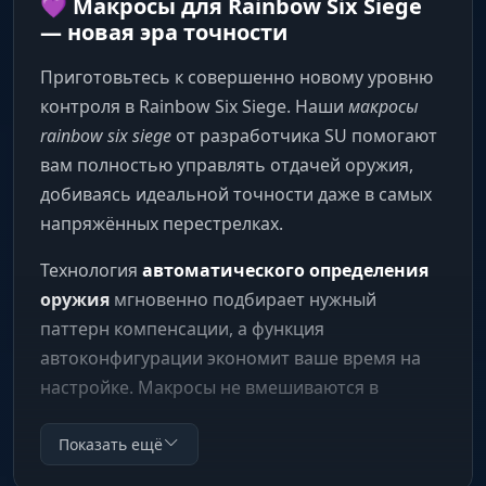
💜 Макросы для Rainbow Six Siege
— новая эра точности
Приготовьтесь к совершенно новому уровню
контроля в Rainbow Six Siege. Наши
макросы
rainbow six siege
от разработчика SU помогают
вам полностью управлять отдачей оружия,
добиваясь идеальной точности даже в самых
напряжённых перестрелках.
Технология
автоматического определения
оружия
мгновенно подбирает нужный
паттерн компенсации, а функция
автоконфигурации экономит ваше время на
настройке. Макросы не вмешиваются в
игровые файлы, работают с любыми мышками
и клавиатурами и остаются невидимыми для
Показать ещё
античит-систем.