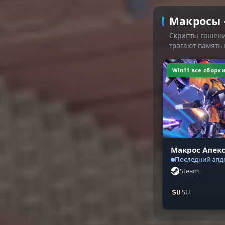
Макросы 
Скрипты гашени
трогают память
Win11 все сборк
Макрос Апек
Последний апде
Steam
SU