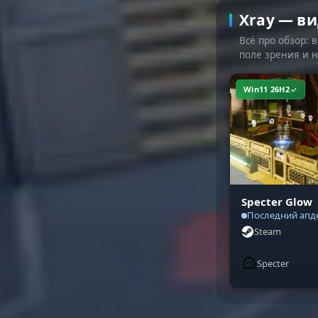
Xray — ви
Всё про обзор: 
поле зрения и н
Win11 26H2
Specter Glow
Последний апде
Steam
Specter