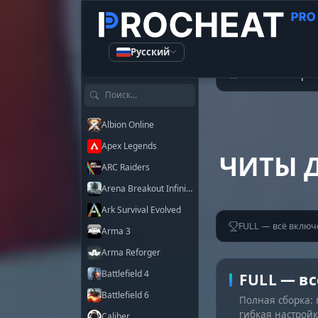
Русский
КАТАЛОГ ЧИТОВ
Читы
Apex
Поиск по играм
Albion Online
Apex Legends
ЧИТЫ Д
ARC Raiders
Arena Breakout Infinite
Ark Survival Evolved
FULL — всё включ
Arma 3
Arma Reforger
Battlefield 4
FULL — в
Battlefield 6
Полная сборка: 
гибкая настрой
Caliber