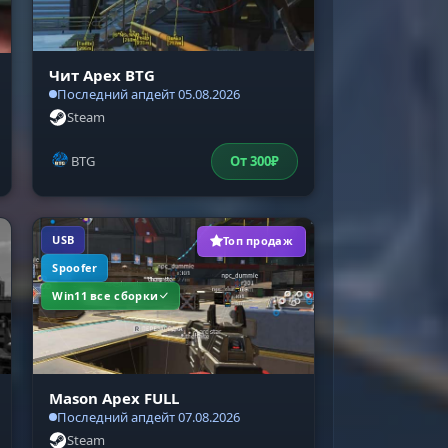
Чит Apex BTG
Последний апдейт 05.08.2026
Steam
BTG
От
300
₽
USB
Топ продаж
Spoofer
Win11 все сборки
Mason Apex FULL
Последний апдейт 07.08.2026
Steam