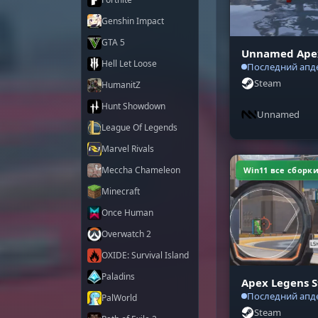
Genshin Impact
GTA 5
Unnamed Apex
Hell Let Loose
Последний апде
Steam
HumanitZ
Hunt Showdown
Unnamed
League Of Legends
Marvel Rivals
Meccha Chameleon
Win11 все сборк
Minecraft
Once Human
Overwatch 2
OXIDE: Survival Island
Paladins
Apex Legens S
Последний апде
PalWorld
Steam