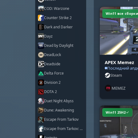
COD: Warzone
Win11 все сборк
Counter Strike 2
Dark and Darker
Dayz
Dead by Daylight
DeadLock
APEX Memez
Deadside
Последний апде
Delta Force
Steam
Division 2
MEMEZ
DOTA 2
Duet Night Abyss
Dune: Awakening
Win11 25H2
Escape From Tarkov
Escape from Tarkov: Arena
Fortnite