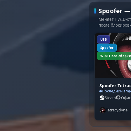
Spoofer —
Меняет HWID-отп
после блокиров
USB
Spoofer
Win11 все сборк
Spoofer Tetra
Последний апде
Steam
Офиц
Tetracyclyne