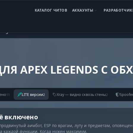
КАТАЛОГ ЧИТОВ
АККАУНТЫ
РАЗРАБОТЧИК
 Legends
ЛЯ APEX LEGENDS С О
ено
LITE версии
Xray — видно сквозь стены
Spoofe
11
2
2
сё включено
продвинутый аимбот, ESP по врагам, луту и предметам, оповещен
ка каждой функции. Когда нужен максимум.