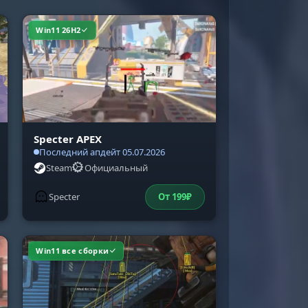
Win11 26H2
Specter APEX
Последний апдейт 05.07.2026
Steam
Официальный
Specter
От
199
₽
Win11 все сборки