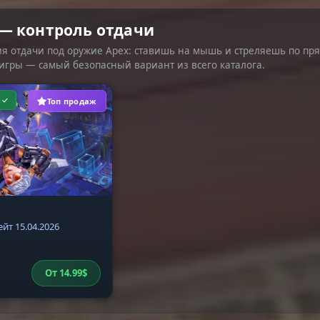
— контроль отдачи
я отдачи под оружие Apex: ставишь на мышь и стреляешь по пря
 игры — самый безопасный вариант из всего каталога.
и
Топ продаж
с
йт 15.04.2026
От
14.99
$