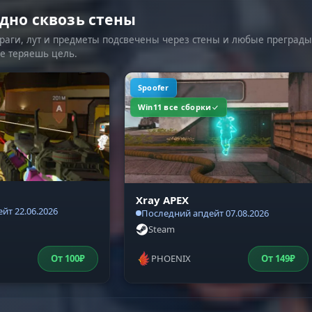
дно сквозь стены
враги, лут и предметы подсвечены через стены и любые преграды
е теряешь цель.
Spoofer
Win11 все сборки
Xray APEX
йт 22.06.2026
Последний апдейт 07.08.2026
Steam
От
100
₽
PHOENIX
От
149
₽