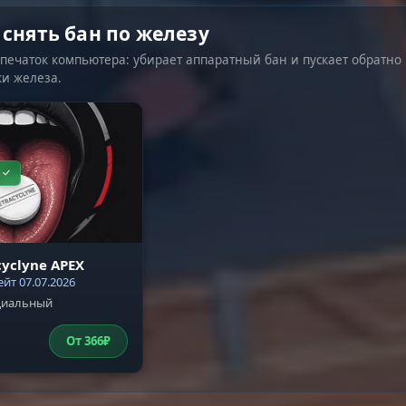
 снять бан по железу
ечаток компьютера: убирает аппаратный бан и пускает обратно 
ки железа.
и
cyclyne APEX
йт 07.07.2026
иальный
От
366
₽