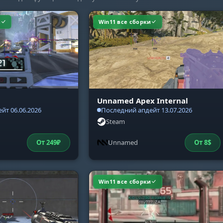
и
Win11 все сборки
Unnamed Apex Internal
йт 06.06.2026
Последний апдейт 13.07.2026
Steam
От
249
₽
Unnamed
От
8
$
Win11 все сборки