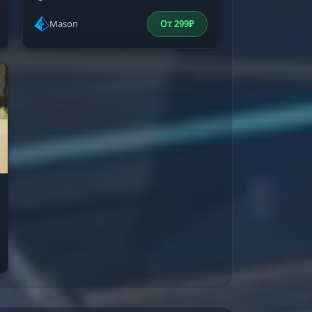
Mason
От
299
₽