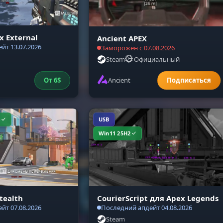
 External
Ancient APEX
йт 13.07.2026
Заморожен с 07.08.2026
Steam
Официальный
От
6
$
Ancient
и
USB
Win11 25H2
tealth
CourierScript для Apex Legends
йт 07.08.2026
Последний апдейт 04.08.2026
Steam