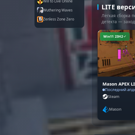
Will to Live Online
LITE верс
Wuthering Waves
Лёгкая сборка п
Zenless Zone Zero
детекта — заход
Win11 23H2
Mason APEX L
Последний апде
Steam
Mason