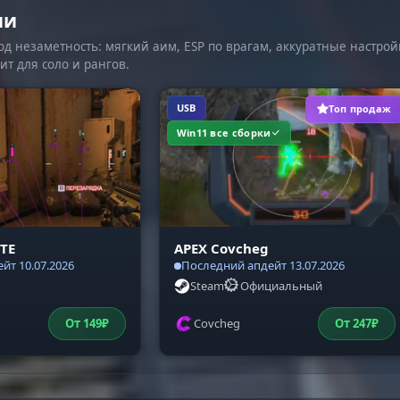
ии
од незаметность: мягкий аим, ESP по врагам, аккуратные настрой
ит для соло и рангов.
USB
Топ продаж
Win11 все сборки
ITE
APEX Covcheg
йт 10.07.2026
Последний апдейт 13.07.2026
Steam
Официальный
От
149
₽
Covcheg
От
247
₽