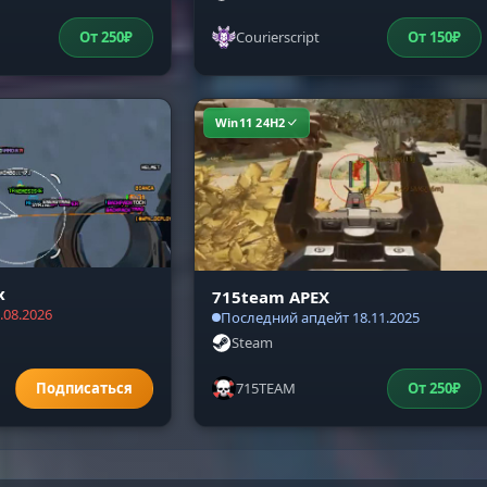
От
250
₽
Courierscript
От
150
₽
Win11 24H2
x
715team APEX
.08.2026
Последний апдейт 18.11.2025
Steam
715TEAM
От
250
₽