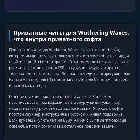
Приватные читы для Wuthering Waves:
что внутри приватного софта
Приватные читы для Wuthering Waves это закрытые сборки,
которые мы держим в каталоге для тех, кто хочет убрать гринд и
пройти эндгейм без выгорания. В одном меню собрано всё, что
реально экономит время: ESP на сундуки, ресурсы и врагов,
телепорт по точкам спавна, Godmode и модификаторы урона для
Башни Невзгод, плюс бытовые мелочи вроде бесконечного бега
и пропуска кат-сцен.
Главное отличие приватки от паблика в том, что обход
переписывается под каждый патч, а сборку видит узкий круг
людей, поэтому риск бана держится низким. У каждого софта
простой лаунчер, инструкция на русском и живая поддержка.
Если думаешь купить чит на ВуВу, начни с ESP в легит-режиме,
освойся, а потом докручивай остальное под свои задачи.