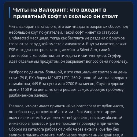
Читы на Валорант: что входит в
приватный софт и сколько он стоит
Читы валорант в каталоге, это одиннадцать закрытых сборок под
небольшой круг покупателей. Такой софт живёт со статусом
Undetected месяцами, тогда как бесплатные раздачи с форумов
сгорают за пару дней вместе с аккаунтом. Внутри пакетов лежит
ESP и вх для контроля карты, аимбот и Silent Aim, тихий
триггербот с колорботом, антиотдача и скинченджер. Спуфер
идёт отдельным продуктом, он закрывает вопрос бана по железу.
Разброс по деньгам большой, и это специально: триггер на день
стоит 79 ₽, ВХ-сборка MEMEZ LITE, 269 ₽, полный чит на валорант
с аимботом, 449 ₽ за сутки или 2700 ₽ за месяц. Спуфер дороже
всего, 1150 ₽ за день, но он и решает самую дорогую проблему,
разбаненное железо.
Главное, что отличает приватный valorant cheat от публичного,
он собран под конкретный анти-чит. Riot Vanguard стартует
вместе с системой и держит kernel-уровень, поэтому обычный
инжектор в процесс игры не проходит проверку в принципе.
Сборки из каталога работают либо через external overlay без
записи в память клиента, либо через подписанный драйвер, и