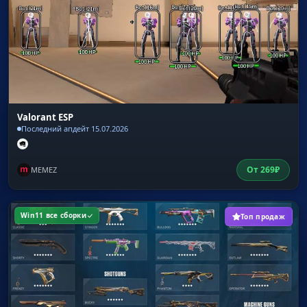
Valorant ESP
Последний апдейт 15.07.2026
От
269
₽
MEMEZ
Win11 все сборки
Топ продаж