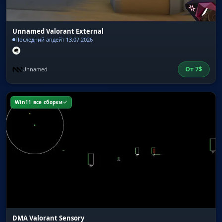
Unnamed Valorant External
Последний апдейт 13.07.2026
От
7
$
Unnamed
Win11 все сборки
DMA Valorant Sensory