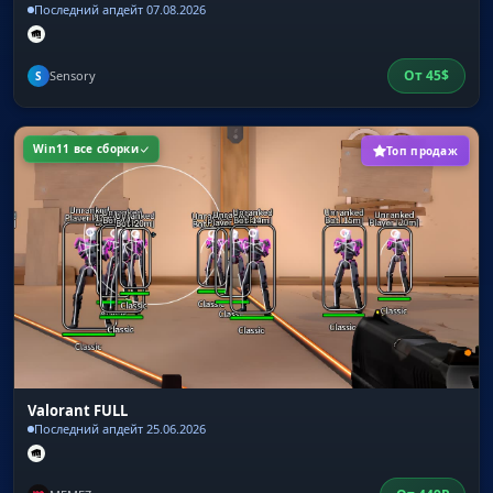
Последний апдейт 07.08.2026
От
45
$
Sensory
S
Win11 все сборки
Топ продаж
Valorant FULL
Последний апдейт 25.06.2026