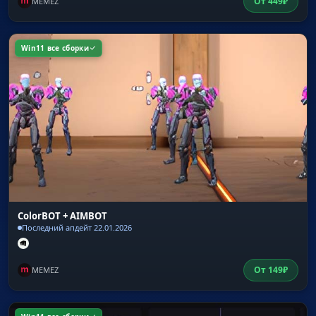
От
449
₽
MEMEZ
Win11 все сборки
ColorBOT + AIMBOT
Последний апдейт 22.01.2026
От
149
₽
MEMEZ