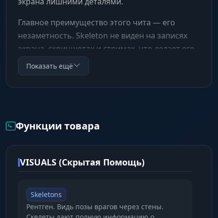
экрана лишними деталями.
Главное преимущество этого чита — его
незаметность. Skeleton не виден на записях
экрана, скриншотах и стримах, что делает его
идеальным выбором для контент-мейкеров и
Показать ещё
тех, кто хочет сохранить видимость честной
игры. Если вам не нужен аимбот или другие
агрессивные функции, а только чистое
информационное преимущество, то этот чит
Функции товара
от Memez — ваш идеальный выбор.
VISUALS (Скрытая Помощь)
Skeletons
Рентген. Видь позы врагов через стены.
Скелеты дают полную информацию о