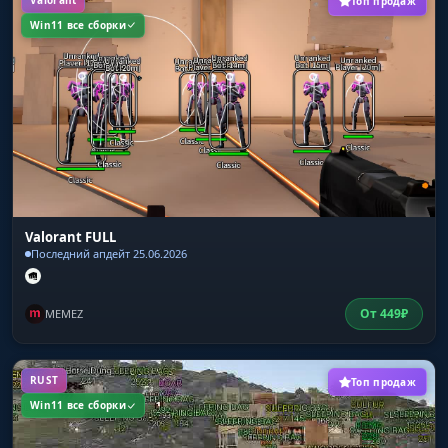
Топ продаж
Win11 все сборки
Valorant FULL
Последний апдейт 25.06.2026
От
449
₽
MEMEZ
RUST
Топ продаж
Win11 все сборки