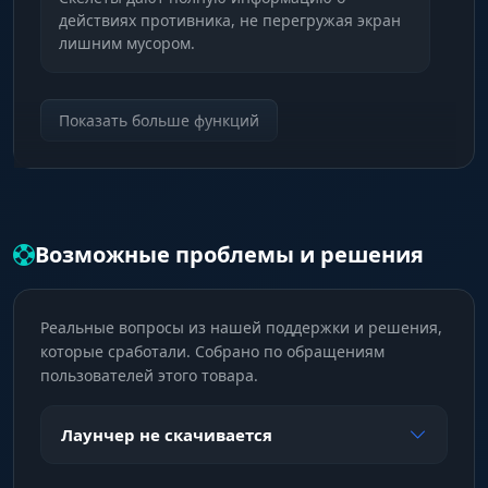
действиях противника, не перегружая экран
лишним мусором.
StreamSpoof
Показать больше функций
Для стримеров. Чит невидим на записи и
трансляции (OBS/Discord). Стрими свою
"скилловую" игру, и никто не узнает твой
секрет.
Возможные проблемы и решения
Реальные вопросы из нашей поддержки и решения,
которые сработали. Собрано по обращениям
пользователей этого товара.
Лаунчер не скачивается