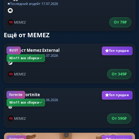
Последний апдейт 17.07.2026
От
79
₽
MEMEZ
Ещё от MEMEZ
Чит Раст Memez External
RUST
Топ продаж
Последний апдейт 15.07.2026
Win11 все сборки
От
349
₽
MEMEZ
Memez Fortnite
Fortnite
Топ продаж
Последний апдейт 16.06.2026
Win11 все сборки
От
590
₽
MEMEZ
Valorant