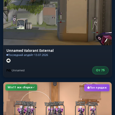
Unnamed Valorant External
Последний апдейт 13.07.2026
От
7
$
Unnamed
Win11 все сборки
Топ продаж