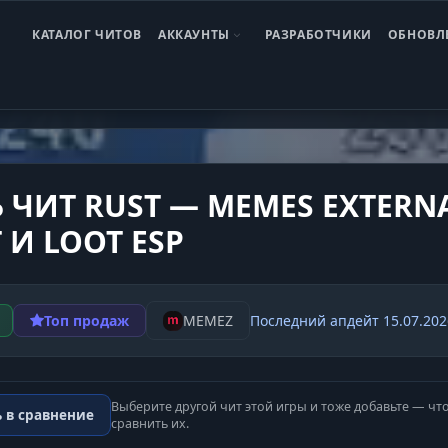
ль
ль
ль
ль
ль
ль
ль
ль
КАТАЛОГ ЧИТОВ
АККАУНТЫ
РАЗРАБОТЧИКИ
ОБНОВЛ
T
Чит Раст Memez External
 ЧИТ RUST — MEMES EXTERNA
 И LOOT ESP
Топ продаж
MEMEZ
Последний апдейт 15.07.202
Выберите другой чит этой игры и тоже добавьте — чт
 в сравнение
сравнить их.