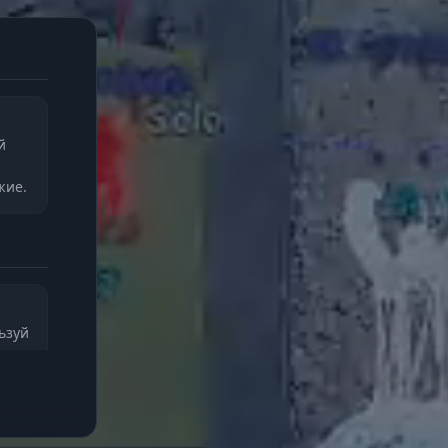
й
жие.
ьзуй