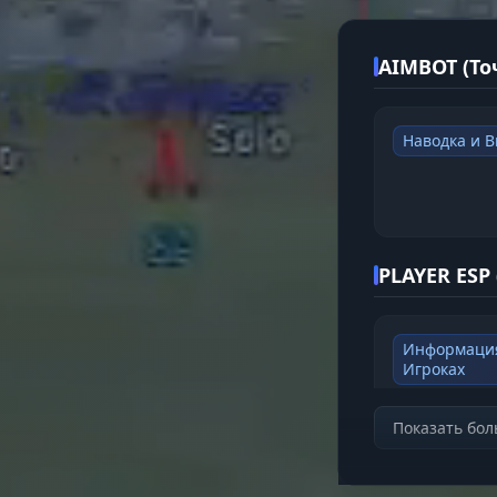
AIMBOT (То
Наводка и В
PLAYER ESP
Информаци
Игроках
Показать бо
LOOT ESP (