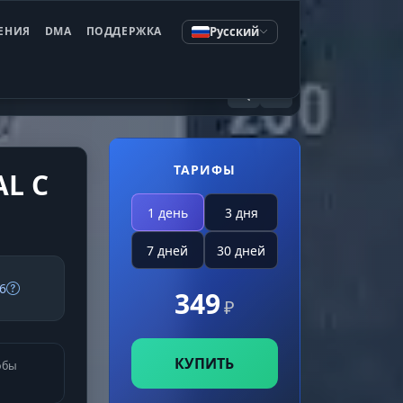
Русский
ЕНИЯ
DMA
ПОДДЕРЖКА
ТАРИФЫ
L С
1 день
3 дня
7 дней
30 дней
6
349
₽
КУПИТЬ
обы