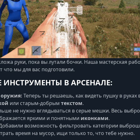
режим (Battle Mode) скроет лишнее в бою. Сохран
конфигов и выбор языка (RU/EN).
ложа руки, пока вы лутали бочки. Наша мастерская раб
т что мы для вас подготовили.
 ИНСТРУМЕНТЫ В АРСЕНАЛЕ:
 оружия:
Теперь ты решаешь, как видеть пушку в руках 
кой
или старым-добрым
текстом
.
ьше не нужно вглядываться в серые мешки. Весь выб
ображается яркими и понятными
иконками
.
Добавили возможность фильтровать категории выбро
трать время на мусор, ищи только то, что тебе нужно.