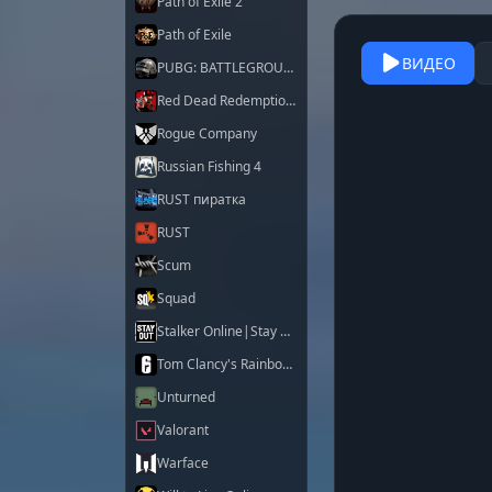
Path of Exile 2
Path of Exile
ВИДЕО
PUBG: BATTLEGROUNDS
Red Dead Redemption 2
Rogue Company
Russian Fishing 4
RUST пиратка
RUST
Scum
Squad
Stalker Online|Stay Out
Tom Clancy's Rainbow Six Siege X
Unturned
Valorant
Warface