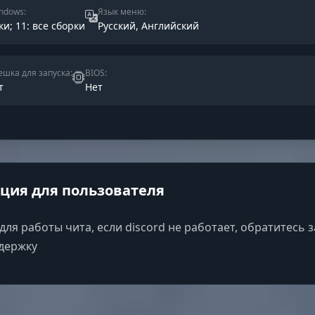
ndows:
Язык меню:
ки; 11: все сборки
Русский, Английский
шка для запуска:
BIOS:
т
Нет
ия для пользователя
для работы чита, если discord не работает, обратитесь 
ддержку