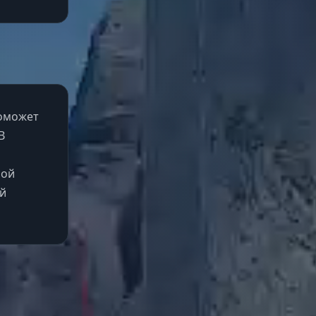
поможет
В
ной
ый