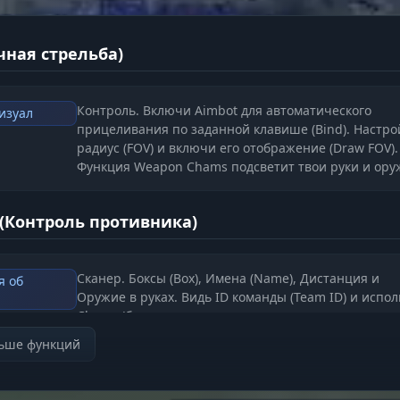
чная стрельба)
Контроль. Включи Aimbot для автоматического
изуал
прицеливания по заданной клавише (Bind). Настро
радиус (FOV) и включи его отображение (Draw FOV).
Функция Weapon Chams подсветит твои руки и ору
 (Контроль противника)
Сканер. Боксы (Box), Имена (Name), Дистанция и
я об
Оружие в руках. Видь ID команды (Team ID) и испол
Chams (белые сквозь стены, красное свечение,
зеленые для друзей). Настрой дистанцию до 250м.
льше функций
Ресурсы и Ящики)