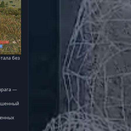
ение
отала без
врага —
рошенный
шенных