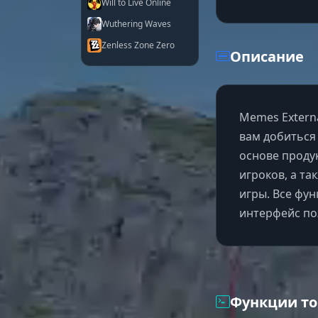
Will to Live Online
Wuthering Waves
Zenless Zone Zero
Описание
Memes Extern
вам добиться
основе проду
игроков, а т
игры. Все фун
интерфейс по
Функции то