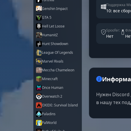
Поддержка Wi
Genshin Impact
10: все сбор
GTA 5
Hell Let Loose
Spoofer:
Фле
HumanitZ
Нет
Не
Hunt Showdown
League Of Legends
Marvel Rivals
Meccha Chameleon
Информац
Minecraft
Once Human
Нужен Discord 
Overwatch 2
в нашу тех по
OXIDE: Survival Island
Paladins
PalWorld