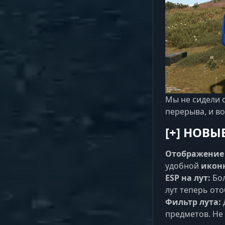
Мы не сидели с
перерыва, и во
[+]
НОВЫЕ
Отображение
удобной
икон
ESP на лут:
Бол
лут теперь от
Фильтр лута:
предметов. Не 