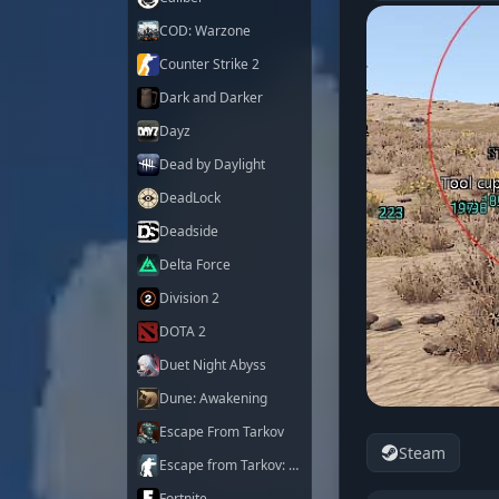
COD: Warzone
Counter Strike 2
Dark and Darker
Dayz
Dead by Daylight
DeadLock
Deadside
Delta Force
Division 2
DOTA 2
Duet Night Abyss
Dune: Awakening
Escape From Tarkov
Steam
Escape from Tarkov: Arena
Fortnite