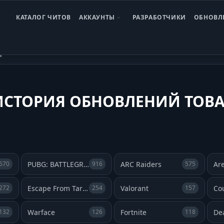
КАТАЛОГ ЧИТОВ
АККАУНТЫ
РАЗРАБОТЧИКИ
ОБНОВЛ
рия обновлений
ИСТОРИЯ ОБНОВЛЕНИЙ ТОВА
PUBG: BATTLEGROUNDS
ARC Raiders
670
916
575
Escape From Tarkov
Valorant
Cou
272
254
157
Warface
Fortnite
De
132
126
118