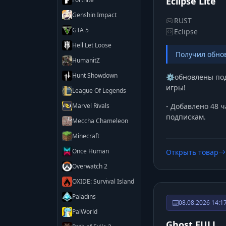
Eclipse Lite
Genshin Impact
RUST
GTA 5
Eclipse
Hell Let Loose
Получил обно
HumanitZ
Hunt Showdown
⚙️обновлены по
игры!
League Of Legends
Marvel Rivals
- Добавлено 48 
подпискам.
Meccha Chameleon
Minecraft
Once Human
Открыть товар
Overwatch 2
OXIDE: Survival Island
Paladins
08.08.2026 14:1
PalWorld
Ghost FULL