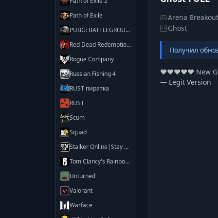
Path of Exile 2
Path of Exile
Arena Breakout 
Ghost
PUBG: BATTLEGROUNDS
Red Dead Redemption 2
Получил обно
Rogue Company
❤️❤️❤️❤️❤️ New G
Russian Fishing 4
— Legit Version
RUST пиратка
RUST
Scum
Squad
Stalker Online|Stay Out
Tom Clancy's Rainbow Six Siege X
Unturned
Valorant
Warface