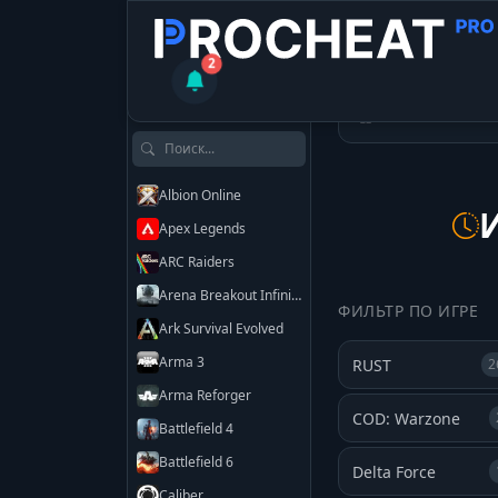
2
КАТАЛОГ ЧИТОВ
Читы
Исто
Поиск по играм
Albion Online
Apex Legends
ARC Raiders
Arena Breakout Infinite
ФИЛЬТР ПО ИГРЕ
Ark Survival Evolved
Arma 3
RUST
2
Arma Reforger
COD: Warzone
Battlefield 4
Battlefield 6
Delta Force
Caliber