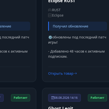
Eclipse RUST
RUST
Eclipse
вление
Получил обновление
д последний патч
⚙️обновлены под последний патч
игры!
часов к активным
- Добавлено 48 часов к активным
подпискам.
Открыть товар
7
Работает
08.08.2026 14:16
Работает
Ghost Legit