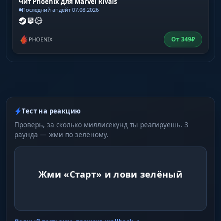
Чит Phoenix для Marvel Rivals
Последний апдейт 07.08.2026
От
349
₽
PHOENIX
Тест на реакцию
Проверь, за сколько миллисекунд ты реагируешь. 3
раунда — жми по зелёному.
Жми «Старт» и лови зелёный