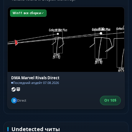
Win11 все сборки
DMA Marvel Rivals Direct
Последний апдейт 07.08.2026
От
10
$
Direct
D
Undetected читы