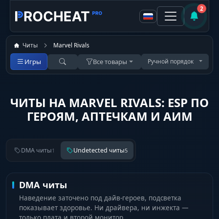
2
Читы
Marvel Rivals
Игры
Все товары
Ручной порядок
ЧИТЫ НА MARVEL RIVALS: ESP ПО
ГЕРОЯМ, АПТЕЧКАМ И АИМ
DMA читы
Undetected читы
1
5
DMA читы
Наведение заточено под дайв-героев, подсветка
показывает здоровье. Ни драйвера, ни инжекта —
только плата и второй монитор.