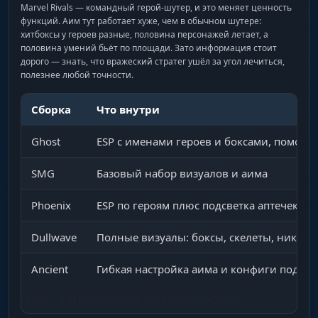
Marvel Rivals — командный герой-шутер, и это меняет ценность
функций. Аим тут работает хуже, чем в обычном шутере:
хитбоксы у героев разные, половина персонажей летает, а
половина умений бьёт по площади. Зато информация стоит
дорого — знать, что вражеский стратег ушёл за угол лечиться,
полезнее любой точности.
Сборка
Что внутри
Ghost
ESP с именами героев и боксами, помощь
SMG
Базовый набор визуалов и аима
Phoenix
ESP по героям плюс подсветка аптечек с 
Dullwave
Полные визуалы: боксы, скелеты, ники, 
Ancient
Гибкая настройка аима и конфиги под ге
Читы на Marvel Rivals в каталоге ProCheat