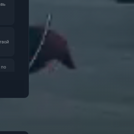
авь
 твой
 по
я на
 до