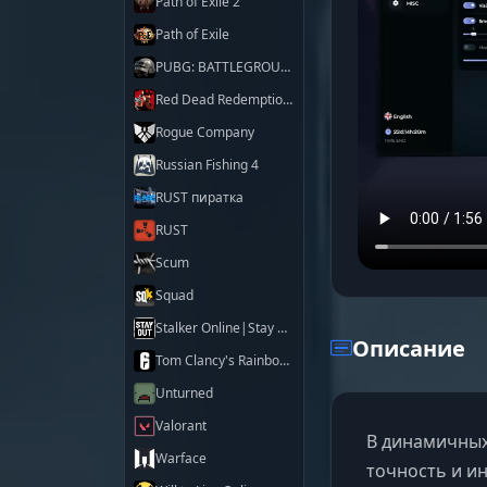
Path of Exile 2
Path of Exile
PUBG: BATTLEGROUNDS
Red Dead Redemption 2
Rogue Company
Russian Fishing 4
RUST пиратка
RUST
Scum
Squad
Stalker Online|Stay Out
Описание
Tom Clancy's Rainbow Six Siege X
Unturned
Valorant
В динамичных
Warface
точность и и