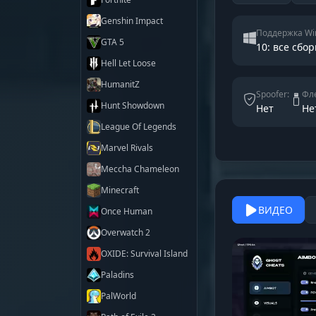
Genshin Impact
Поддержка Wi
GTA 5
10: все сбор
Hell Let Loose
HumanitZ
Spoofer:
Фле
Hunt Showdown
Нет
Не
League Of Legends
Marvel Rivals
Meccha Chameleon
Minecraft
ВИДЕО
Once Human
Overwatch 2
OXIDE: Survival Island
Paladins
PalWorld