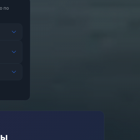
о по
ь
гко
мя
фы