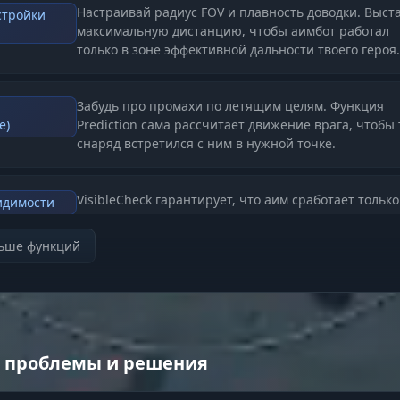
Настраивай радиус FOV и плавность доводки. Выст
стройки
максимальную дистанцию, чтобы аимбот работал
только в зоне эффективной дальности твоего героя.
Забудь про промахи по летящим целям. Функция
е)
Prediction сама рассчитает движение врага, чтобы
снаряд встретился с ним в нужной точке.
VisibleCheck гарантирует, что аим сработает только
идимости
тем, кто реально доступен для выстрела, не залипа
врагах за стенами.
льше функций
сный обзор)
Боксы разных типов, имя героя, дистанция и линии
вный HUD
 проблемы и решения
врагов — минимум лишнего, максимум полезной
информации для быстрого принятия решений.