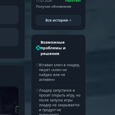
17.07.2026
Работает
Получил обновление
Вся история
Возможные
проблемы и
решения
Вставил ключ в лоадер,
пишет «ключ не
найден или не
активен»
Лоадер запустился и
просит открыть игру, но
после запуска игры
лоадер не закрывается
и продукт не
включается