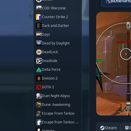
Включить
COD: Warzone
Counter Strike 2
Dark and Darker
Dayz
Dead by Daylight
DeadLock
Deadside
Delta Force
Division 2
DOTA 2
Duet Night Abyss
Dune: Awakening
Escape From Tarkov
Escape from Tarkov: Arena
Steam
Fortnite