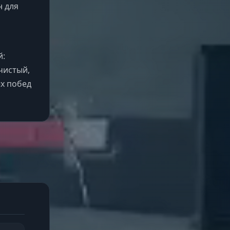
н для
й:
чистый,
ых побед