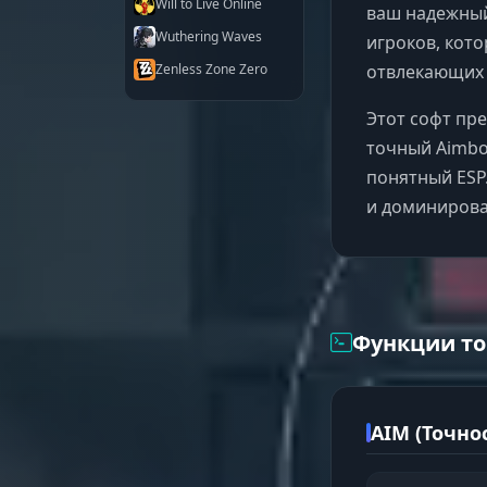
Will to Live Online
ваш надежный
Wuthering Waves
игроков, кот
отвлекающих 
Zenless Zone Zero
Этот софт пр
точный Aimbo
понятный ESP
и доминирова
Функции то
AIM (Точно