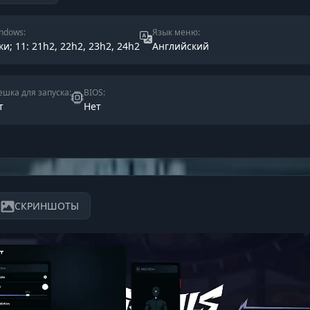
ndows:
Язык меню:
ки; 11: 21h2, 22h2, 23h2, 24h2
Английский
шка для запуска:
BIOS:
т
Нет
СКРИНШОТЫ