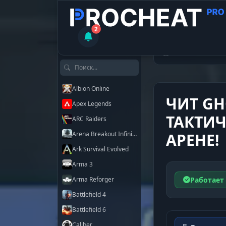
2
КАТАЛОГ ЧИТОВ
Читы
Marv
Поиск по играм
Albion Online
ЧИТ GH
Apex Legends
ТАКТИЧ
ARC Raiders
Arena Breakout Infinite
АРЕНЕ!
Ark Survival Evolved
Arma 3
Работает
Arma Reforger
Battlefield 4
Battlefield 6
Caliber