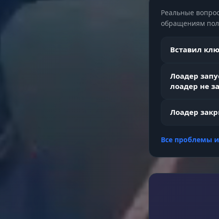
Реальные вопрос
обращениям поль
Динамическ
Вставил клю
MISC (Упра
Лоадер запу
лоадер не з
Система ко
Лоадер закр
Все проблемы 