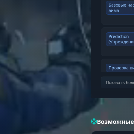
Базовые на
аима
Prediction
(Упреждени
Проверка в
Показать бо
VISUALS (Я
Информати
Возможные