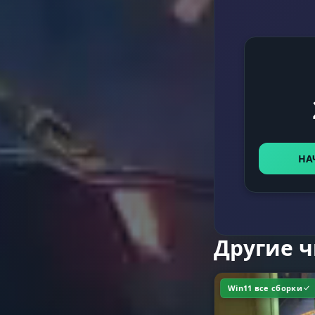
НА
Другие 
Win11 все сборки