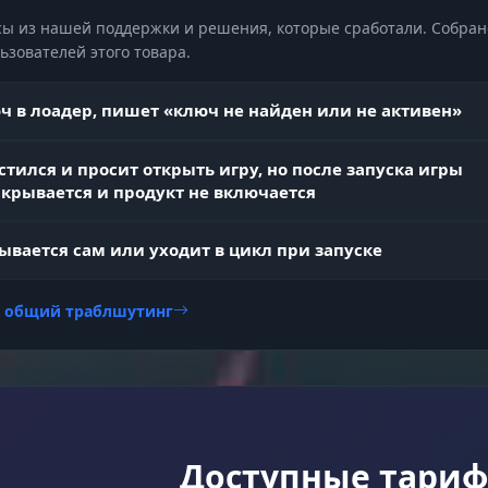
ы из нашей поддержки и решения, которые сработали. Собран
зователей этого товара.
Цвет визуалов меняется, когда враг выходит из
ие цвета
укрытия. Ты сразу поймешь, когда можно открыват
огонь, даже периферийным зрением.
ч в лоадер, пишет «ключ не найден или не активен»
вление)
стился и просит открыть игру, но после запуска игры
акрывается и продукт не включается
Настроил идеальный пресет? Сохрани его в CFG. Ле
нфигов
ывается сам или уходит в цикл при запуске
загружай свои настройки перед боем, не тратя вре
на повторную калибровку.
и общий траблшутинг
Доступные тари