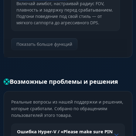
Включай аимбот, настраивай радиус FOV,
плавность и задержку перед срабатыванием.
Подгони поведение под свой стиль — от
мягкого саппорта до агрессивного DPS.
Выбор цели по хитбоксу
Показать больше функций
Наводись ровно туда, где нужен урон: голова
для критов, шея или тело для стабильного
попадания по героям, которые постоянно в
движении.
Возможные проблемы и решения
Удержание и фильтры целей
Лок цель и не отпускай, пока она не упадёт.
Реальные вопросы из нашей поддержки и решения,
Игнорируй тиммейтов и тех, кто за стеной,
которые сработали. Собрано по обращениям
чтобы аимбот работал только по реальным
пользователей этого товара.
угрозам.
Ошибка Hyper-V / «Please make sure PIN
ESP (Визуальные функции)