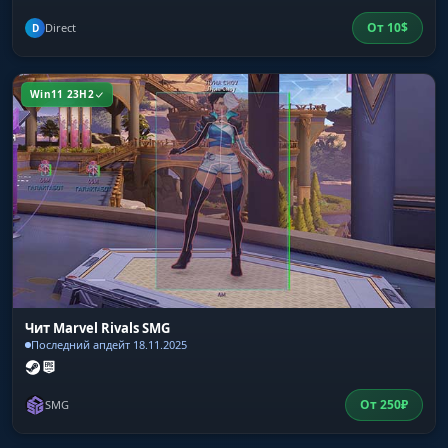
От
10
$
Direct
D
Win11 23H2
Чит Marvel Rivals SMG
Последний апдейт 18.11.2025
От
250
₽
SMG