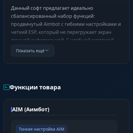
Данный софт предлагает идеально
сбалансированный набор функций:
продвинутый Aimbot с гибкими настройками и
четкий ESP, который не перегружает экран
лишней информацией. С удобной системой
сохранения и обмена конфигами вы всегда
Показать ещё
будете готовы к бою.
Функции товара
AIM (Аимбот)
Тонкая настройка AIM