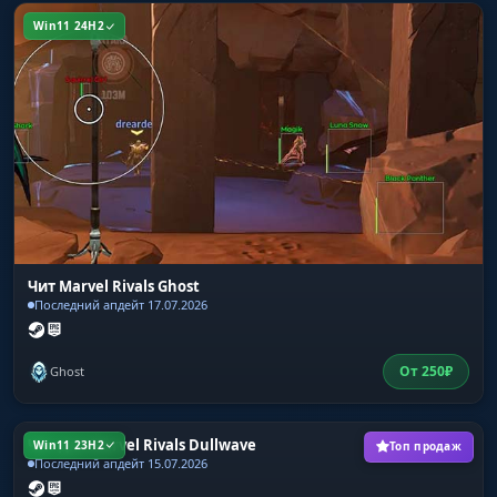
Win11 24H2
Чит Marvel Rivals Ghost
Последний апдейт 17.07.2026
От
250
₽
Ghost
Чит для Marvel Rivals Dullwave
Win11 23H2
Топ продаж
Последний апдейт 15.07.2026