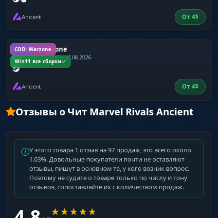
От
4
$
Ancient
Ancient Warzone
COD: Warzone
Последний апдейт 07.08.2026
Win11 все сборки
От
4
$
Ancient
Отзывы о Чит Marvel Rivals Ancient
У этого товара 1 отзыв на 97 продаж, это всего около
1.03%. Довольные покупатели почти не оставляют
отзывы, пишут в основном те, у кого возник вопрос.
Поэтому не судите о товаре только по числу и тону
отзывов, сопоставляйте их с количеством продаж.
4.8
★
★
★
★
★