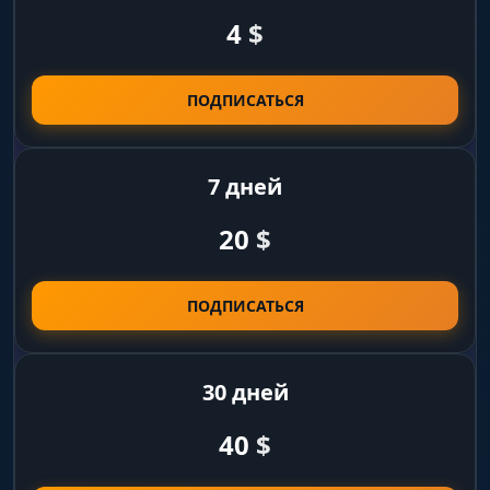
4
$
FPS и оптимизация
Ограничение FPS и отображение текущих
кадров помогут держать картинку плавной
ПОДПИСАТЬСЯ
даже во время массовых замесов с кучей
эффектов.
7 дней
Config (Конфигурация)
20
$
Система профилей
Создавай отдельные конфиги под разных
ПОДПИСАТЬСЯ
героев или роли — снайпер, брузер, маг.
Загружай нужный пресет за пару секунд
перед матчем.
30 дней
40
$
Сохранение и обмен
Сохраняй и загружай настройки, делись