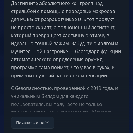
Достигните абсолютного контроля над
стрельбой с помощью передовых макросов
для PUBG от разработчика SU. Этот продукт —
не просто скрипт, а полноценный ассистент,
который превращает хаотичную отдачу в
идеально точный зажим. Забудьте о долгой и
мучительной настройке — благодаря функции
автоматического определения оружия,
программа сама поймет, что у вас в руках, и
применит нужный паттерн компенсации.
С безопасностью, проверенной с 2019 года, и
уникальным билдом для каждого
пользователя, вы получаете не только
преимущество, но и уверенность. Макросы
работают с любыми мышами, включая Bloody,
Показать ещё
Logitech, Razer, и не встраиваются в файлы