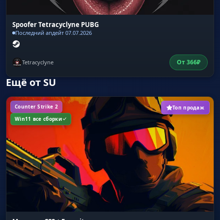
Spoofer Tetracyclyne PUBG
Последний апдейт 07.07.2026
От
366
₽
Tetracyclyne
Ещё от SU
Counter Strike 2
Топ продаж
Win11 все сборки