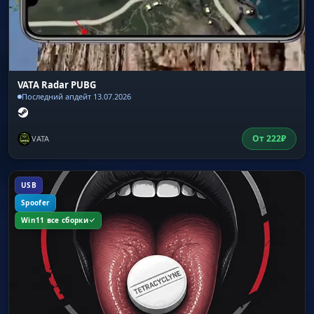
VATA Radar PUBG
Последний апдейт 13.07.2026
От
222
₽
VATA
USB
Spoofer
Win11 все сборки