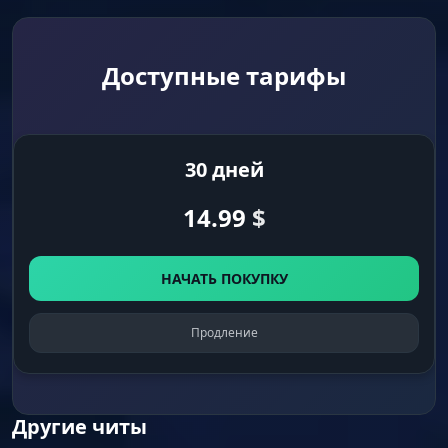
Спрей летит в одну точку, даже с 6x
прицелом.
Доступные тарифы
Auto-Config
Быстрый старт. Программа сама подстроит
сенсу и параметры при первом запуске.
Скачал, запустил — и сразу в бой.
30 дней
14.99
$
Auto-Updates
Автообновление. При смене патча или
отдачи в игре софт сам обновится. Твои
НАЧАТЬ ПОКУПКУ
макросы всегда актуальны под текущую мету.
Продление
Security (Безопасность)
Undetected Since 2019
Другие читы
Надежность. Продукт работает годами без