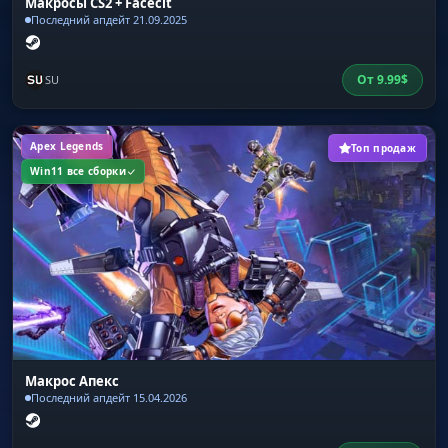
Макросы CS2 + Facecit
Последний апдейт 21.09.2025
От
9.99
$
SU
Apex Legends
Топ продаж
Win11 все сборки
Макрос Апекс
Последний апдейт 15.04.2026