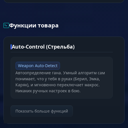
игры, что делает их максимально надежным
решением для любого игрока, стремящегося к
вершинам мастерства.
Функции товара
Auto-Control (Стрельба)
Weapon Auto-Detect
Автоопределение гана. Умный алгоритм сам
понимает, что у тебя в руках (Берил, Эмка,
Каряк), и мгновенно переключает макрос.
Никаких ручных настроек в бою.
No Recoil
Показать больше функций
Идеальный зажим. Полностью убирает
вертикальную и горизонтальную отдачу.