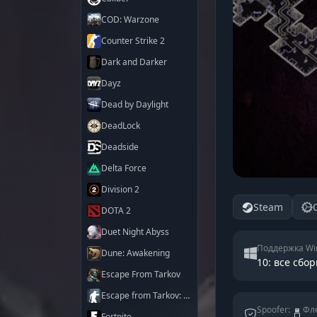
COD: Warzone
Counter Strike 2
Dark and Darker
Dayz
Dead by Daylight
DeadLock
Deadside
Delta Force
Division 2
Steam
DOTA 2
Duet Night Abyss
Поддержка Wi
Dune: Awakening
10: все сбор
Escape From Tarkov
Escape from Tarkov: Arena
Spoofer:
Фле
Fortnite