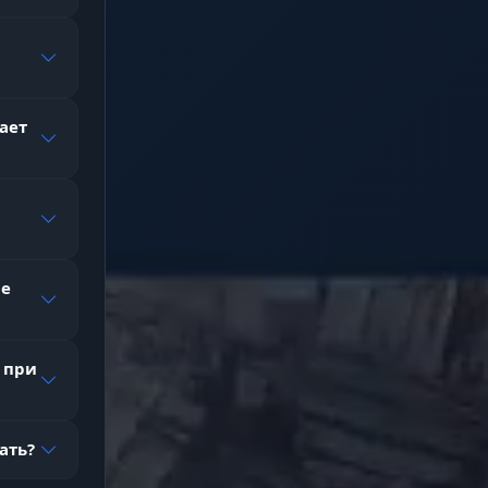
ает
д
не
.
 при
ь у
ать?
.