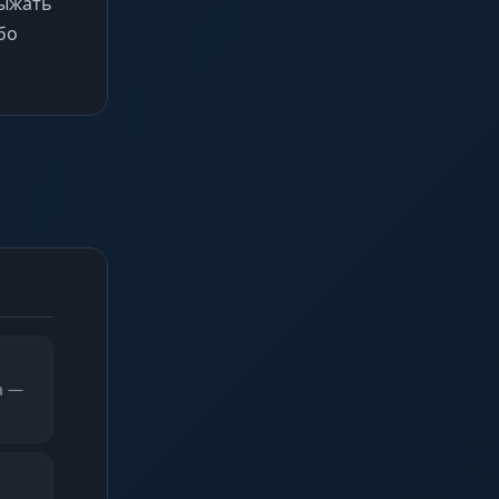
выжать
бо
а —