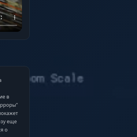
а
ие в
ирроры"
 покажет
озу еще
ся о