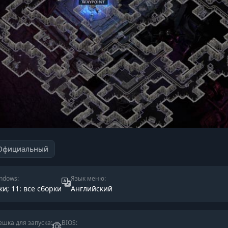
Официальный
ndows:
Язык меню:
ки; 11: все сборки
Английский
шка для запуска:
BIOS: