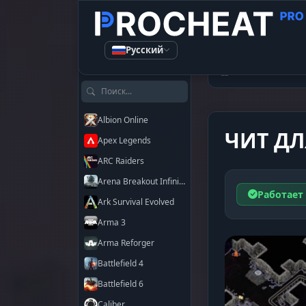
Русский
КАТАЛОГ ЧИТОВ
Читы
Path 
Поиск по играм
Albion Online
ЧИТ ДЛ
Apex Legends
ARC Raiders
Arena Breakout Infinite
Работает
Ark Survival Evolved
Arma 3
Arma Reforger
Battlefield 4
Battlefield 6
Caliber