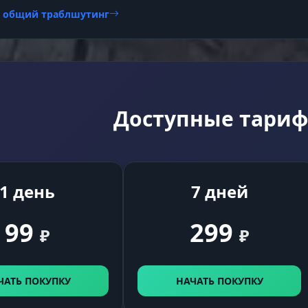
и общий траблшутинг
Встроенный спуфер для подмены ID «железа».
er
Дополнительный щит для твоего аккаунта, которы
усложнит GGG задачу по отслеживанию, если они
снова запустят волну банов.
Доступные тари
1 день
7 дней
99
299
₽
₽
ЧАТЬ ПОКУПКУ
НАЧАТЬ ПОКУПКУ