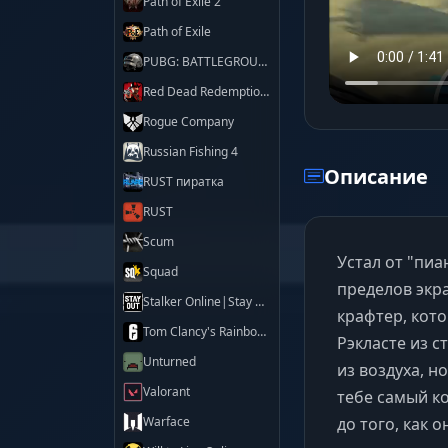
Path of Exile 2
Path of Exile
PUBG: BATTLEGROUNDS
Red Dead Redemption 2
Rogue Company
Russian Fishing 4
Описание
RUST пиратка
RUST
Scum
Устал от "пиа
Squad
пределов экра
Stalker Online|Stay Out
крафтер, кот
Tom Clancy's Rainbow Six Siege X
Рэкласте из с
Unturned
из воздуха, н
Valorant
тебе самый ко
до того, как 
Warface