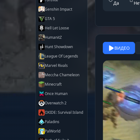
Да
Не
Genshin Impact
GTA 5
Hell Let Loose
HumanitZ
Hunt Showdown
ВИДЕО
League Of Legends
Marvel Rivals
Meccha Chameleon
Minecraft
Once Human
Overwatch 2
OXIDE: Survival Island
Paladins
PalWorld