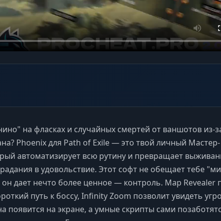
нино" на фласках и случайных смертей от ваншотов из-з
на? Phoenix для Path of Exile — это твой личный Мастер-
орый автоматизирует всю рутину и превращает выживан
традания в удовольствие. Этот софт не обещает тебе "м
о он дает нечто более ценное — контроль. Map Revealer
роткий путь к боссу, Infinity Zoom позволит увидеть угр
она появится на экране, а умные скрипты сами позаботят