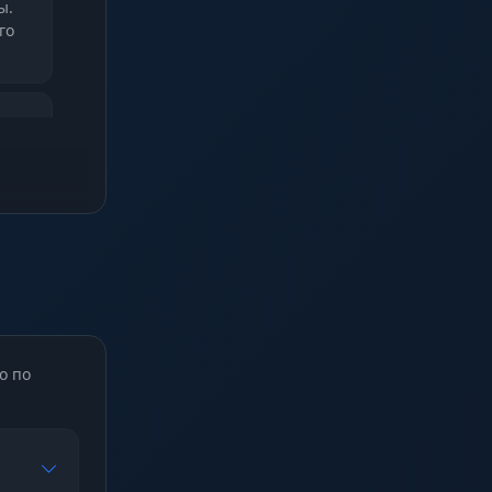
ы.
го
таки
от
 ты
 щит
о по
пыта
жа