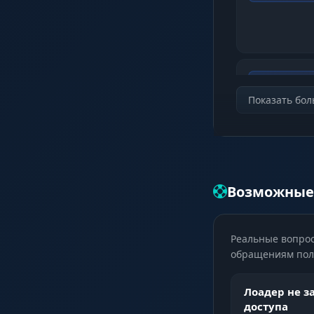
Infinity Zoo
Показать бо
Скрипты (
Возможные
Auto Health 
Energy Shie
Реальные вопрос
обращениям поль
Auto ESC (М
Лоадер не з
выход)
доступа