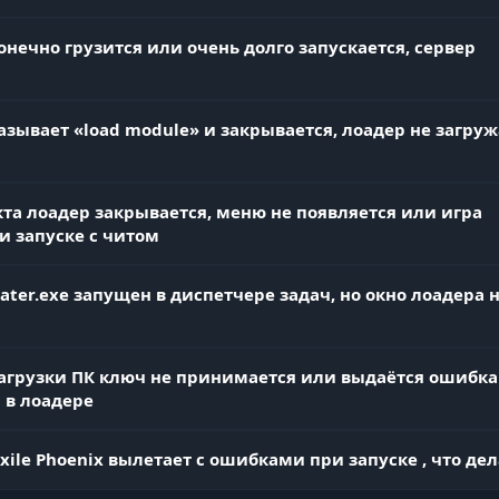
от смерти.
онечно грузится или очень долго запускается, сервер
Настрой горячие клавиши для каждой функции и
ipt Mode
выбери, как они будут работать — постоянно или
азывает «load module» и закрывается, лоадер не загруж
только когда ты зажал кнопку. Полный контроль на
автоматизацией.
та лоадер закрывается, меню не появляется или игра
вой личный верстак)
и запуске с читом
ater.exe запущен в диспетчере задач, но окно лоадера 
Настроил все под свой новый CoC-билд? Сохрани
конфиг в профиль и загружай его в один клик.
Идеально для тех, кто любит тестить разные сборки
агрузки ПК ключ не принимается или выдаётся ошибка
 в лоадере
Вызывай меню одной кнопкой и настраивай его
Scale
размер под свой монитор. Удобно и не мешает, буд
Exile Phoenix вылетает с ошибками при запуске , что дел
тебя старый квадрат или современный 4K-дисплей