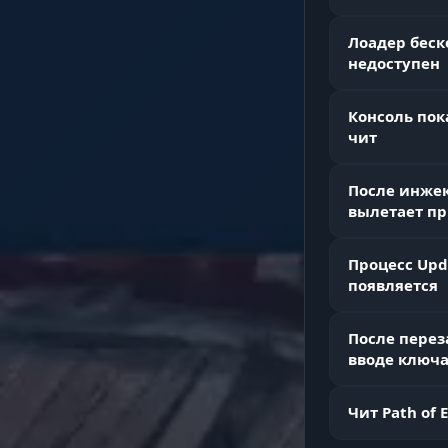
Лоадер беск
недоступен
Binds & Scr
Консоль пок
чит
После инжек
Утилиты (Т
вылетает пр
Процесс Upd
Configs
появляется
После перез
вводе ключа
Menu Key & 
Чит Path of 