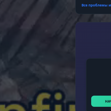
Все проблемы 
HWID Spoof
НА