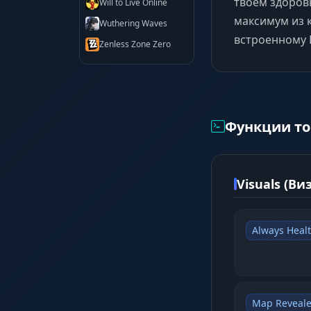
твоем здоров
Will to Live Online
максимум из 
Wuthering Waves
встроенному 
Zenless Zone Zero
Функции то
Visuals (В
Always Heal
Map Reveale