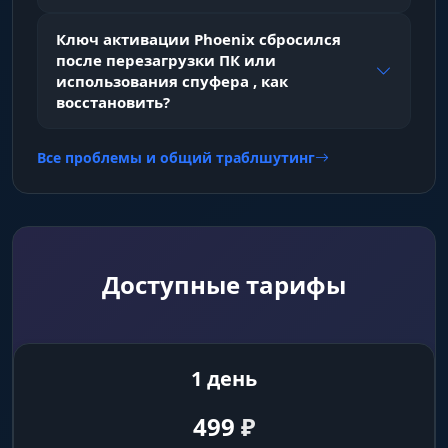
Team Index
индикатор номера команды игрока
Ключ активации Phoenix сбросился
после перезагрузки ПК или
использования спуфера , как
Name
восстановить?
вывод никнейма над головой
Все проблемы и общий траблшутинг
Skeleton
прорисовка скелета модели для определения
позы
Доступные тарифы
Weapon
показ оружия в руках противника
1 день
Weapon Ammo Count
счетчик патронов в магазине врага
499
₽