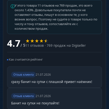
Free Keys
У этого товара 11 отзывов на 769 продаж, это всего
использование ключей без расхода
около 1.43%. Довольные покупатели почти не
(бесплатно)
оставляют отзывы, пишут в основном те, у кого
возник вопрос. Поэтому не судите о товаре только по
числу и тону отзывов, сопоставляйте их с
количеством продаж.
No Visor
отключение затемнения визора шлема
4.7
★
★
★
★
★
/ 5
11 отзывов · 769 продаж на Digiseller
Config System
сохранение, загрузка и сброс настроек
Как считается рейтинг
Menu Settings
Отзыв клиента
21.07.2026
настройка клавиши меню и масштаба
сразу банит на сутки с плашкой привет наёмник!
интерфейса
Отзыв клиента
21.07.2026
Built-in Spoofer
Банит на сутки не покупайте!
встроенная защита от HWID бана