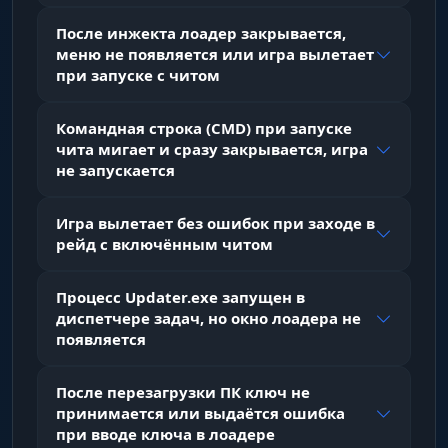
рамками
После инжекта лоадер закрывается,
меню не появляется или игра вылетает
при запуске с читом
Health
индикатор текущего запаса здоровья
Командная строка (CMD) при запуске
чита мигает и сразу закрывается, игра
не запускается
Tier helmet
отображение уровня защиты шлема (1-3 тир)
Игра вылетает без ошибок при заходе в
рейд с включённым читом
Armor Info
детальная информация о броне противника
Процесс Updater.exe запущен в
диспетчере задач, но окно лоадера не
появляется
Armor Info Mode
выбор режима отображения брони
После перезагрузки ПК ключ не
принимается или выдаётся ошибка
при вводе ключа в лоадере