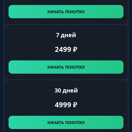
Price
НАЧАТЬ ПОКУПКУ
оценка стоимости экипировки игрока
7 дней
Distance
дистанция до цели в метрах
2499
₽
Bots ESP (ВХ Боты)
НАЧАТЬ ПОКУПКУ
Enable
включение подсветки NPC и ботов
30 дней
4999
₽
Name
отображение имени бота
НАЧАТЬ ПОКУПКУ