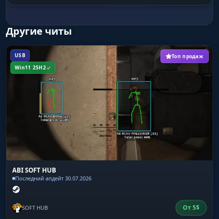
Box
обводка ботов рамками
Другие читы
Health
USB
Топ продаж
полоска здоровья NPC
Win11 25H2
Skeleton
скелет модели бота
Distance
расстояние до бота
ABI SOFT HUB
Последний апдейт 30.07.2026
Max Distance
лимит дальности отображения ботов
От
5
$
SOFT HUB