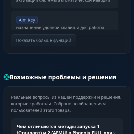
идеально точной даже на полном автомате.
активация системы автоматической наводки
Aim Key
назначение удобной клавиши для работы
аимбота
Показать больше функций
Through Wall
наведение на цели сквозь стены и
препятствия
Возможные проблемы и решения
Show FOV
визуализация радиуса захвата целей на
Реальные вопросы из нашей поддержки и решения,
экране
которые сработали. Собрано по обращениям
пользователей этого товара.
FOV
Чем отличаются методы запуска 1
настройка размера рабочей области аимбота
(Стандарт) и 2 (AEMU) в Phoenix FULL для