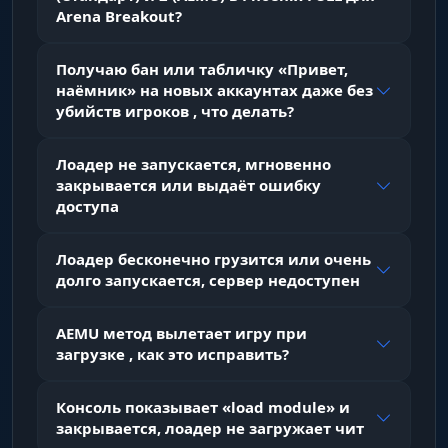
Arena Breakout?
Instant Kill
Получаю бан или табличку «Привет,
мгновенная ликвидация противника при
наёмник» на новых аккаунтах даже без
попадании
убийств игроков , что делать?
No Recoil
Лоадер не запускается, мгновенно
полное отключение отдачи любого оружия
закрывается или выдаёт ошибку
доступа
Players ESP (ВХ Игроки)
Лоадер бесконечно грузится или очень
долго запускается, сервер недоступен
Enable
AEMU метод вылетает игру при
основной переключатель отображения
загрузке , как это исправить?
игроков
Консоль показывает «load module» и
Box
закрывается, лоадер не загружает чит
обводка противников прямоугольными