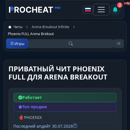
отстой
Шляпа
Покупатель
Покупатель
Покупатель
Покупатель
Покупатель
Покупатель
★
★
★
★
★
★
Не рекомен
Не рекомен
Не рекомен
Не рекомен
Не рекомен
Рекоменд
2
Читы
Arena Breakout Infinite
Phoenix FULL Arena Brekout
Игры
ПРИВАТНЫЙ ЧИТ PHOENIX
FULL ДЛЯ ARENA BREAKOUT
Работает
Топ продаж
PHOENIX
Последний апдейт 30.07.2026