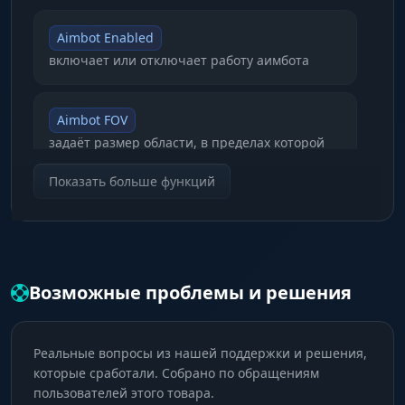
позволяет адаптировать интерфейс под себя.
Aimbot Enabled
включает или отключает работу аимбота
Aimbot FOV
задаёт размер области, в пределах которой
аимбот будет захватывать цели
Показать больше функций
Aimbot Smoothness
регулирует плавность наведения прицела на
цель
Возможные проблемы и решения
Aimbot Type
выбор типа аимбота, например векторный
Реальные вопросы из нашей поддержки и решения,
которые сработали. Собрано по обращениям
пользователей этого товара.
Key