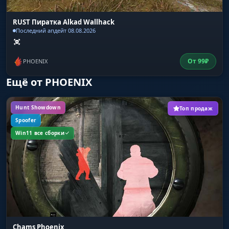
RUST Пиратка Alkad Wallhack
Последний апдейт 08.08.2026
От
99
₽
PHOENIX
Ещё от PHOENIX
Hunt Showdown
Топ продаж
Spoofer
Win11 все сборки
Chams Phoenix