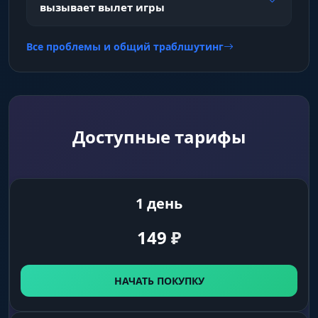
вызывает вылет игры
Sleepers
показывает спящих игроков
Все проблемы и общий траблшутинг
Names
показывает ники игроков
Доступные тарифы
Corpse
показать тела убитых
1 день
Max Distance
максимальная дистанция отображения
149
₽
игроков
НАЧАТЬ ПОКУПКУ
ВХ на Предметы и Объекты