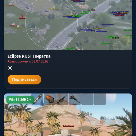
Radar
включает радар для отображения объектов и
игроков в отдельном окне
Night Vision
активирует режим ночного видения для
Eclipse RUST Пиратка
улучшенной видимости в темноте
Заморожен с 08.07.2026
Custom ESP Colors
настройка цветов для основных элементов
ESP
Win11 26H2
Languages
меню имеет поддержку двух языков (русский,
английский)