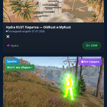
Hydra RUST Пиратка — OldRust и MyRust
Последний апдейт 07.07.2026
От
299
₽
Hydra
Spoofer
Топ продаж
Win11 все сборки