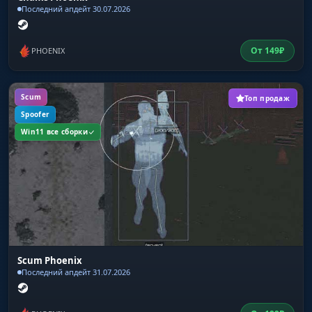
Последний апдейт 30.07.2026
От
149
₽
PHOENIX
Scum
Топ продаж
Spoofer
Win11 все сборки
Scum Phoenix
Последний апдейт 31.07.2026