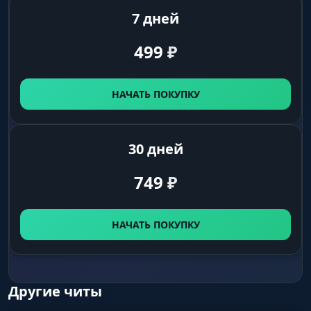
7 дней
Enabled
включить отображение предметов
499
₽
Ores
НАЧАТЬ ПОКУПКУ
включает ESP для руды
Crates / Barrels
30 дней
отображение ящиков и бочек
749
₽
Collectables
отображение собираемых ресурсов
НАЧАТЬ ПОКУПКУ
Building
включает ESP для объектов строительства
Другие читы