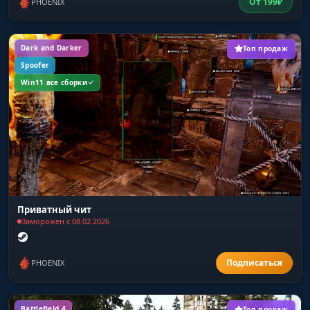
От
199
₽
PHOENIX
Dark and Darker
Топ продаж
Spoofer
Win11 все сборки
Приватный чит
Заморожен с 08.02.2026
PHOENIX
Battlefield 4
Топ продаж