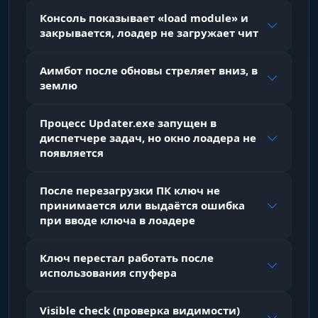
Консоль показывает «load module» и
ВХ на Игроков (Players ESP)
закрывается, лоадер не загружает чит
Аимбот после обновы стреляет вниз, в
Enabled
землю
вкл/выкл ВХ на Игроков/NPC
Процесс Updater.exe запущен в
диспетчере задач, но окно лоадера не
Draw BOX
появляется
отображает игроков с помощью боксов
После перезагрузки ПК ключ не
принимается или выдаётся ошибка
Chams
при вводе ключа в лоадере
ВХ Чамсы (ярко-зеленый/белый)
Ключ перестал работать после
использования спуфера
Skeleton
отображает скелет игрока
Visible check (проверка видимости)