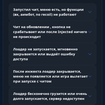
клавиша удержания для активации аимбота
Запустил чит, меню есть, но функции
(вх, аимбот, no recoil) не работают
No Recoil
Чит на обновлении , кнопка не
полностью убирает отдачу оружия
срабатывает или после Injected ничего
не происходит
No Sway
отключает раскачивание оружия при
Лоадер не запускается, мгновенно
прицеливании
закрывается или выдаёт ошибку
доступа
Automatic Pistol
После инжекта лоадер закрывается,
позволяет стрелять из пистолета в
меню не появляется или игра вылетает
автоматическом режиме
при запуске с читом
Лоадер бесконечно грузится или очень
Insta Eoka
долго запускается, сервер недоступен
моментальный выстрел из Eoka без задержки