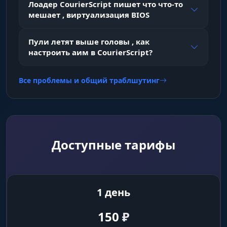
Метки для трупов
Лоадер CourierScript пишет что что-то
мешает , виртуализация BIOS
Show Wounded Label
Пули летят выше головы , как
Метки для раненых игроков
настроить аим в CourierScript?
Все проблемы и общий траблшутинг
Player Chams
Белые чамсы — игроки видны сквозь любые
препятствия
Sleeping ESP
Доступные тарифы
Show Names
Отображение ников спящих игроков
1 день
150
₽
Show Distance