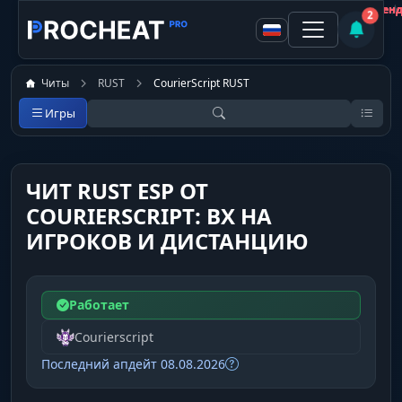
Покупатель
Покупатель
Покупатель
Покупатель
Покупатель
Покупатель
★
★
★
Не рекомен
Не рекомен
Не рекомен
Не рекомен
Рекоменд
2
Читы
RUST
CourierScript RUST
Игры
ЧИТ RUST ESP ОТ
COURIERSCRIPT: ВХ НА
ИГРОКОВ И ДИСТАНЦИЮ
Работает
Courierscript
Последний апдейт 08.08.2026