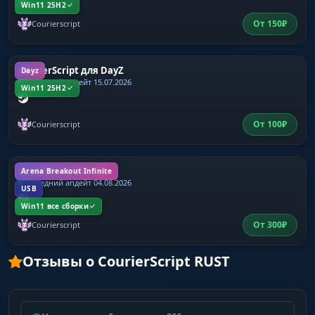
Win11 25H2
От
150
₽
Courierscript
CourierScript для DayZ
Dayz
Последний апдейт 15.07.2026
Win11 25H2
От
100
₽
Courierscript
COURIERSCRIPT ABI
Arena Breakout Infinite
Последний апдейт 04.08.2026
USB
Win11 все сборки
От
300
₽
Courierscript
Отзывы о CourierScript RUST