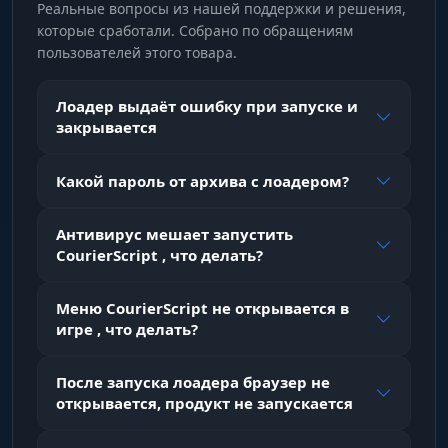
Реальные вопросы из нашей поддержки и решения,
Box (заливка)
которые сработали. Собрано по обращениям
Визуальное выделение целей заливкой
пользователей этого товара.
Лоадер выдаёт ошибку при запуске и
Enemy Line
закрывается
Линии от вас к игрокам
Какой пароль от архива с лоадером?
Radar
Подвижный радар с отображением
Антивирус мешает запустить
противников
CourierScript , что делать?
Меню CourierScript не открывается в
Indication Arrows
игре , что делать?
Стрелки-индикаторы положения врага за
пределами экрана
После запуска лоадера браузер не
открывается, продукт не запускается
Show Corpse Label