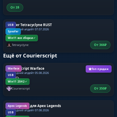
От
3
$
Show Visuals Status
Индикатор статуса визуальных функций
Spoofer Tetracyclyne RUST
USB
Последний апдейт 07.07.2026
Spoofer
Win11 все сборки
От
366
₽
Tetracyclyne
Ещё от Courierscript
CourierScript Warface
Warface
Топ продаж
Последний апдейт 05.08.2026
USB
Win11 25H2
От
350
₽
Courierscript
CourierScript для Apex Legends
Apex Legends
Последний апдейт 07.08.2026
USB