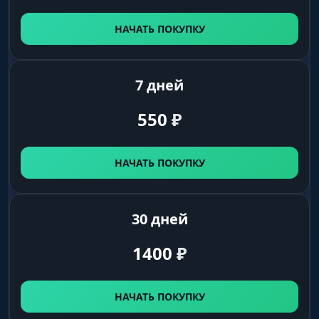
Дистанция до спящих
НАЧАТЬ ПОКУПКУ
Sleepers Max Distance
Ограничение дальности отрисовки спящих
7 дней
Misc
550
₽
FullBright
НАЧАТЬ ПОКУПКУ
Полное освещение карты — ночь не станет
помехой
30 дней
Settings
1400
₽
Show FPS
НАЧАТЬ ПОКУПКУ
Счётчик кадров в секунду