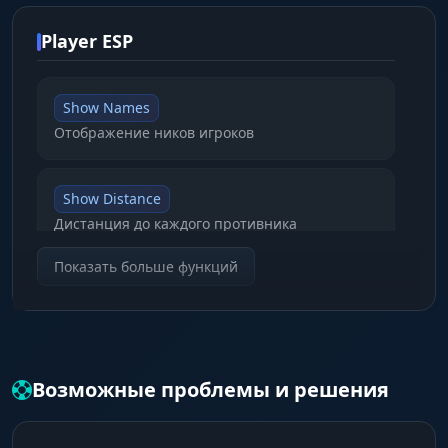
Player ESP
Show Names
Отображение ников игроков
Show Distance
Дистанция до каждого противника
Показать больше функций
Box 3D / Full / Corner
Три стиля рамок вокруг противников
Max Distance: 300m
Возможные проблемы и решения
Ограничение дальности отрисовки ESP