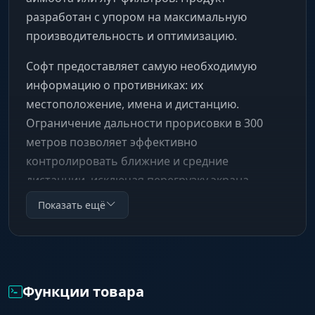
разработан с упором на максимальную
производительность и оптимизацию.
Софт предоставляет самую необходимую
информацию о противниках: их
местоположение, имена и дистанцию.
Ограничение дальности прорисовки в 300
метров позволяет эффективно
контролировать ближние и средние
дистанции, исключая перегрузку экрана
лишними метками на горизонте. Идеальный
Показать ещё
выбор для слабых ПК или для тех, кто ищет
"Legit" геймплей.
Функции товара