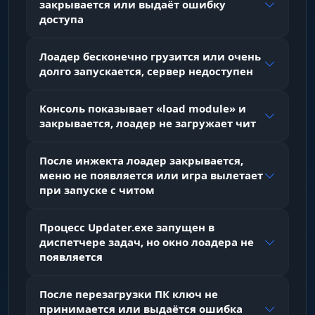
закрывается или выдаёт ошибку
Контейнеры
доступа
Сквозь стены. Видь расположение всех
ящиков и сейфов. Строй маршрут лутания,
Лоадер бесконечно грузится или очень
зная, где лежат сокровища.
долго запускается, сервер недоступен
Консоль показывает «load module» и
закрывается, лоадер не загружает чит
После инжекта лоадер закрывается,
меню не появляется или игра вылетает
при запуске с читом
Процесс Updater.exe запущен в
диспетчере задач, но окно лоадера не
появляется
После перезагрузки ПК ключ не
принимается или выдаётся ошибка