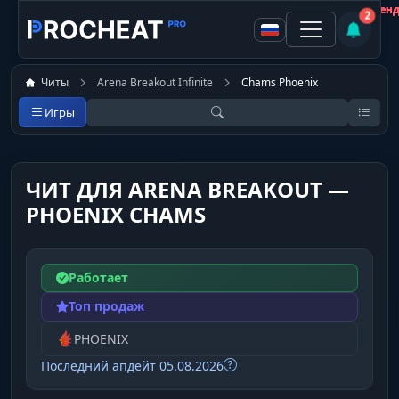
Покупатель
Покупатель
Покупатель
Покупатель
Покупатель
Покупатель
Покупатель
Покупатель
Не рекомен
Не рекомен
Не рекомен
Не рекомен
Не рекомен
Не рекомен
Рекоменд
Рекоменд
2
Читы
Arena Breakout Infinite
Chams Phoenix
Игры
ЧИТ ДЛЯ ARENA BREAKOUT —
PHOENIX CHAMS
Работает
Топ продаж
PHOENIX
Последний апдейт 05.08.2026