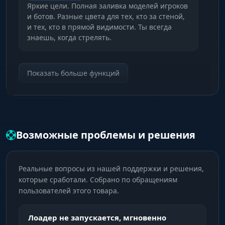
Яркие цели. Полная заливка моделей игроков
и ботов. Разные цвета для тех, кто за стеной,
и тех, кто в прямой видимости. Ты всегда
знаешь, когда стрелять.
Тактический контраст
Показать больше функций
Различай угрозы. Легко отличай ЧВК от ботов
по цвету чамсов. Не трать дорогие патроны
на мобов.
Возможные проблемы и решения
Loot & Containers (Подсветка
Ресурсов)
Реальные вопросы из нашей поддержки и решения,
Ценный Лут
которые сработали. Собрано по обращениям
пользователей этого товара.
Не пропусти. Подсветка важного снаряжения
на земле. Оружие и броня видны издалека.
Лоадер не запускается, мгновенно