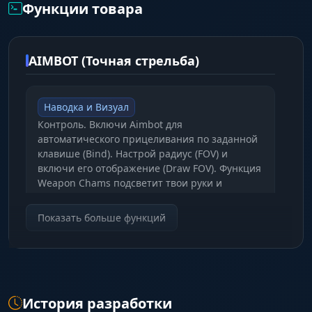
Функции товара
AIMBOT (Точная стрельба)
Наводка и Визуал
Контроль. Включи Aimbot для
автоматического прицеливания по заданной
клавише (Bind). Настрой радиус (FOV) и
включи его отображение (Draw FOV). Функция
Weapon Chams подсветит твои руки и
оружие.
Показать больше функций
PLAYER ESP (Контроль противника)
Информация об Игроках
История разработки
Сканер. Боксы (Box), Имена (Name),