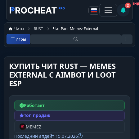
Покупатель
Покупатель
Покупатель
Покупатель
Покупатель
Покупатель
Покупатель
Покупатель
Не рекомен
Не рекомен
Не рекомен
Не рекомен
Не рекомен
Не рекомен
Не рекомен
Не рекомен
2
Читы
RUST
Чит Раст Memez External
Игры
КУПИТЬ ЧИТ RUST — MEMES
EXTERNAL С AIMBOT И LOOT
ESP
Работает
Топ продаж
MEMEZ
Последний апдейт 15.07.2026