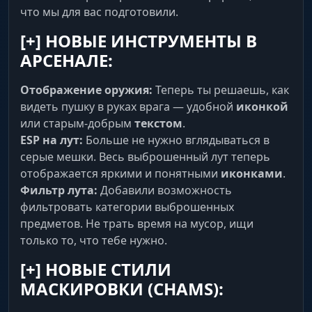
что мы для вас подготовили.
MISC (Удобство и Автоматизация)
[+]
НОВЫЕ ИНСТРУМЕНТЫ В
АРСЕНАЛЕ:
Стрельба и Камера
Преимущество. No Recoil с настройкой
Отображение оружия:
Теперь ты решаешь, как
процента компенсации. 100% EoKa
видеть пушку в руках врага — удобной
иконкой
гарантирует выстрел с первого удара. Debug
или старым-добрым
текстом
.
Camera позволяет летать камерой для обзора.
ESP на лут:
Больше не нужно вглядываться в
серые мешки. Весь выброшенный лут теперь
отображается яркими и понятными
иконками
.
Система и Мир
Фильтр лута:
Добавили возможность
Комфорт. AutoFarmBot сам добудет ресурсы.
фильтровать категории выброшенных
Боевой режим (Battle Mode) скроет лишнее в
предметов. Не трать время на мусор, ищи
бою. Сохранение конфигов и выбор языка
(RU/EN).
только то, что тебе нужно.
[+]
НОВЫЕ СТИЛИ
МАСКИРОВКИ (CHAMS):