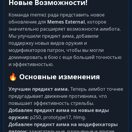
Новые Возможности!
Команда memez рада представить новое
обновление для
Memes External
, которое
значительно расширяет возможности аимбота.
Мы улучшили предикт аима, добавили
поддержку новых видов оружия и
модификаторов патрон, чтобы вы могли
доминировать в бою с еще большей точностью
и эффективностью.
🔥 Основные изменения
Улучшен предикт аима.
Теперь аимбот точнее
предугадывает движение противника, что
повышает эффективность стрельбы.
Добавлен предикт аима на новые виды
оружия:
p250, prototype17, hlmg.
Добавлен предикт аима на модификаторы
патрон:
зажигательные, разрывные и другие