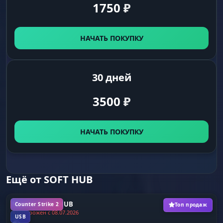
1750
₽
НАЧАТЬ ПОКУПКУ
30 дней
3500
₽
НАЧАТЬ ПОКУПКУ
Ещё от SOFT HUB
Чит КС 2 SOFT HUB
Counter Strike 2
Топ продаж
Заморожен с 08.07.2026
USB