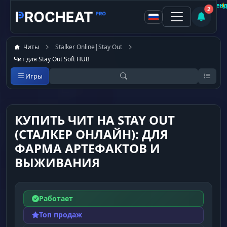
Покупатель
Покупатель
Покупатель
Покупатель
Покупатель
Покупатель
★
★
★
Не рекомен
Рекоменд
Рекоменд
Рекоменд
Рекоменд
2
Читы
Stalker Online|Stay Out
Чит для Stay Out Soft HUB
Игры
КУПИТЬ ЧИТ НА STAY OUT
(СТАЛКЕР ОНЛАЙН): ДЛЯ
ФАРМА АРТЕФАКТОВ И
ВЫЖИВАНИЯ
Работает
Топ продаж