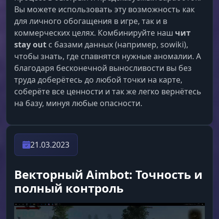
Anomaly Magnet & Wall
Вы можете использовать эту возможность как
Фарм артефактов. Притяни аномалии в
для личного обогащения в игре, так и в
удобную точку (Magnet) или создай
коммерческих целях. Комбинируйте наш
чит
невидимую стену, чтобы случайно не влететь
в "Жарку".
stay out
с базами данных (например, sowiki),
чтобы знать, где спавнятся нужные аномалии. А
благодаря бесконечной выносливости вы без
Fast Speed & No Fall
труда доберётесь до любой точки на карте,
Свобода движения. Бегай быстрее ветра с
соберёте все ценности и так же легко вернётесь
бесконечной стаминой и прыгай с крыш
на базу, минуя любые опасности.
Припяти без урона.
Artifacts Extractor
21.03.2023
Взломщик. Помощник для быстрого ввода
кодов при добыче артефактов. Забирай
Векторный Aimbot: Точность и
хабар, пока другие тупят с мини-игрой.
полный контроль