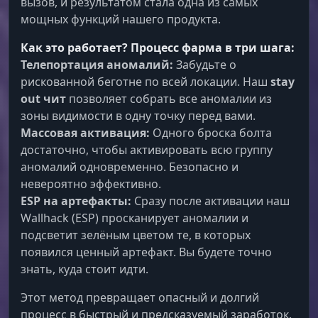
вызов, и результатом стала одна из самых
мощных функций нашего продукта.
Exploits (Оружейный Барон)
Как это работает? Процесс фарма в три шага:
Телепортация аномалий:
Забудьте о
рискованной беготне по всей локации. Наш
stay
No Recoil & Full Auto
out чит
позволяет собрать все аномалии из
Огневая мощь. Полное отключение отдачи и
зоны видимости в одну точку перед вами.
режим авто-огня для любого оружия. Твоя
Массовая активация:
Одного броска болта
винтовка стреляет как лазер.
достаточно, чтобы активировать всю группу
аномалий одновременно. Безопасно и
Ignore Ram State
невероятно эффективно.
Вечное оружие. Стреляй идеально даже из
ESP на артефакты:
Сразу после активации наш
поломанного ствола. Забудь про клины и
Wallhack (ESP) просканирует аномалии и
ремонт в разгар боя.
подсветит зелёным цветом те, в которых
появился ценный артефакт. Вы будете точно
знать, куда стоит идти.
Mobility & Utilities (Хозяин Зоны)
Этот метод превращает опасный и долгий
процесс в быстрый и предсказуемый заработок.