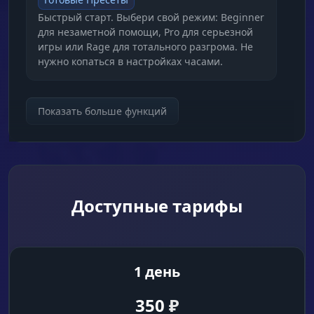
Быстрый старт. Выбери свой режим: Beginner
для незаметной помощи, Pro для серьезной
игры или Rage для тотального разгрома. Не
нужно копаться в настройках часами.
Гуманизация (Overshoot & Inertia)
Показать больше функций
Сверх-реализм. Настройки инерции (Inertia) и
случайных промахов (Overshoot) делают
движения прицела неотличимыми от
человека. Даже опытный админ не
заподозрит софт.
Доступные тарифы
Target Lock & Micro Pause
Умная стрельба. Блокировка на цели и микро-
паузы при смене мишеней. Идеальный
1 день
баланс между эффективностью и
безопасностью.
350
₽