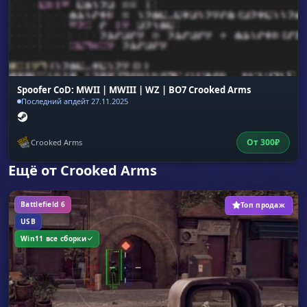
Spoofer CoD: MWII | MWIII | WZ | BO7 Crooked Arms
Последний апдейт 27.11.2025
От
300
₽
Crooked Arms
Ещё от Crooked Arms
Battlefield 6
Топ продаж
USB
Win11 все сборки