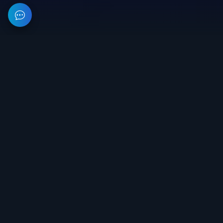
На данном веб-ресурсе предоставлена информация об
организации, занимающейся разработкой и продажей
приватного софта для игр. Все цены на сайте не являются
публичной офертой.