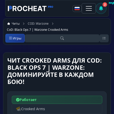
Покупатель
Покупатель
Покупатель
Покупатель
Покупатель
Покупатель
Покупатель
Покупатель
Не рекомен
Рекоменд
Рекоменд
Рекоменд
Рекоменд
Рекоменд
Рекоменд
Рекоменд
2
Читы
COD: Warzone
CoD: Black Ops 7 | Warzone Crooked Arms
Игры
ЧИТ CROOKED ARMS ДЛЯ COD:
BLACK OPS 7 | WARZONE:
ДОМИНИРУЙТЕ В КАЖДОМ
БОЮ!
Работает
Crooked Arms