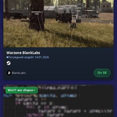
Warzone BlankLabs
Последний апдейт 14.01.2026
От
5
$
BlankLabs
Win11 все сборки