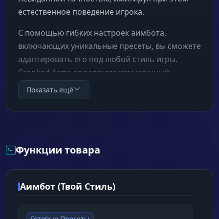
естественное поведение игрока.
С помощью гибких настроек аимбота,
включающих уникальные пресеты, вы сможете
адаптировать его под любой стиль игры.
Crooked Arms предлагает вам мощный
инструмент для доминирования, который
Показать ещё
сочетает в себе обширный функционал и
высокий уровень кастомизации.
Функции товара
Аимбот (Твой Стиль)
Готовые Пресеты