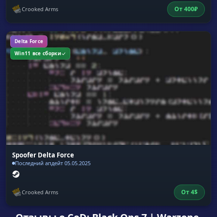
От
400
₽
Crooked Arms
Delta Force
Win11 все сборки
Spoofer Delta Force
Последний апдейт 05.05.2025
От
4
$
Crooked Arms