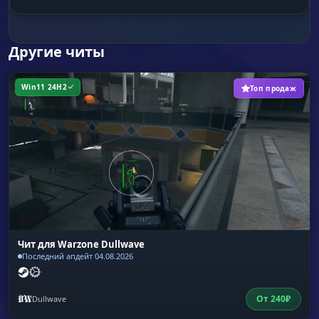
Color by Rarity
Цветовая градация. Лут подсвечивается в
соответствии с редкостью игры (зеленый,
Другие читы
синий, легендарный). Интуитивно понятный
интерфейс.
Win11 24H2
Топ продаж
Киллстрики и Перки
Преимущество. Подсветка авиаударов,
перков и улучшений. Собери идеальный билд
раньше остальных.
Чит для Warzone Dullwave
Последний апдейт 04.08.2026
От
240
₽
Dullwave