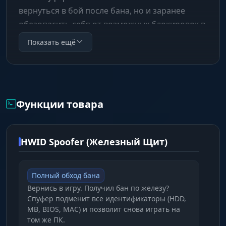
вернуться в бой после бана, но и заранее
обезопасить себя от возможных блокировок в
будущем. Доверьтесь качеству от
Показать ещё
проверенного разработчика Crooked Arms и
забудьте о проблемах с доступом в Delta Force.
Функции товара
HWID Spoofer (Железный Щит)
Полный обход бана
Вернись в игру. Получил бан по железу?
Спуфер подменит все идентификаторы (HDD,
MB, BIOS, MAC) и позволит снова играть на
том же ПК.