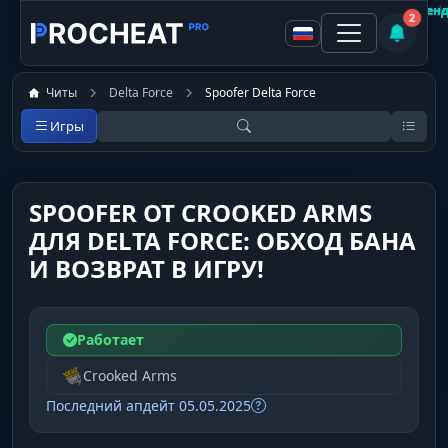
fefe
Покупатель
Покупатель
Покупатель
Покупатель
Покупатель
Покупатель
★
★
★
Не рекомен
Рекоменд
Рекоменд
Рекоменд
Рекоменд
Рекоменд
2
Читы
Delta Force
Spoofer Delta Force
Игры
SPOOFER ОТ CROOKED ARMS
ДЛЯ DELTA FORCE: ОБХОД БАНА
И ВОЗВРАТ В ИГРУ!
Работает
Crooked Arms
Последний апдейт 05.05.2025