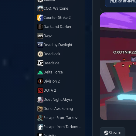
Включить
COD: Warzone
Counter Strike 2
Dark and Darker
Dayz
Dead by Daylight
DeadLock
Deadside
Delta Force
Division 2
DOTA 2
Duet Night Abyss
Dune: Awakening
Escape From Tarkov
Escape from Tarkov: Arena
Steam
Fortnite