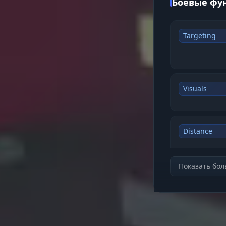
Боевые фун
Targeting
Visuals
Distance
Показать бо
Визуальные
Player ESP