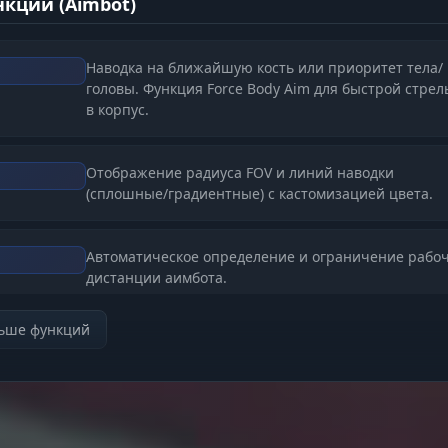
кции (Aimbot)
Наводка на ближайшую кость или приоритет тела/
головы. Функция Force Body Aim для быстрой стре
в корпус.
Отображение радиуса FOV и линий наводки
(сплошные/градиентные) с кастомизацией цвета.
Автоматическое определение и ограничение рабо
дистанции аимбота.
льше функций
 функции (ESP)
Боксы (углы, контуры, заливка), скелеты, выделени
(Chams) и отображение предмета в руках.