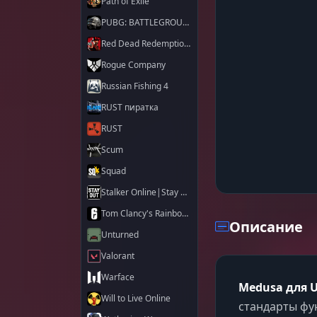
Path of Exile
PUBG: BATTLEGROUNDS
Red Dead Redemption 2
Rogue Company
Russian Fishing 4
RUST пиратка
RUST
Scum
Squad
Stalker Online|Stay Out
Tom Clancy's Rainbow Six Siege X
Описание
Unturned
Valorant
Warface
Medusa для 
Will to Live Online
стандарты фу