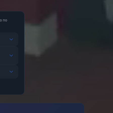
) и
о по
лут/
е
Hack