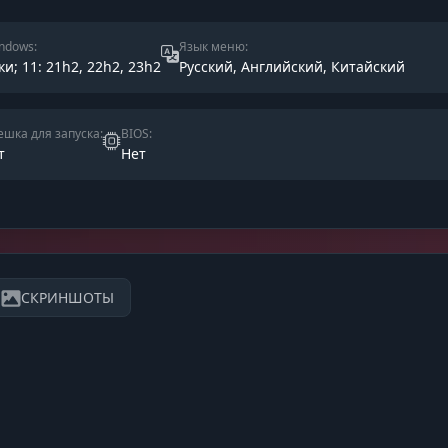
ndows:
Язык меню:
ки; 11: 21h2, 22h2, 23h2
Русский, Английский, Китайский
шка для запуска:
BIOS:
т
Нет
СКРИНШОТЫ