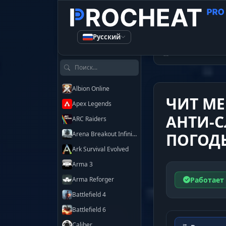
Русский
КАТАЛОГ ЧИТОВ
Читы
Untu
Поиск по играм
Albion Online
ЧИТ ME
Apex Legends
АНТИ-
ARC Raiders
Arena Breakout Infinite
ПОГОД
Ark Survival Evolved
Arma 3
Работает
Arma Reforger
Battlefield 4
Battlefield 6
Caliber