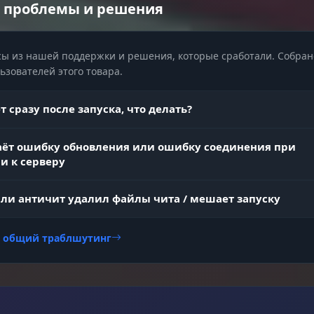
 проблемы и решения
Фильтр предметов по редкости (Mythical, Legendary
d
категориям. Подсветка транспорта, животных и
ы из нашей поддержки и решения, которые сработали. Собран
объектов.
зователей этого товара.
Функция "Скрыть в бою" отключает лишние метки (
de
 сразу после запуска, что делать?
машины) при начале перестрелки.
аёт ошибку обновления или ошибку соединения при
c)
и к серверу
ли античит удалил файлы чита / мешает запуску
Отключение отдачи, разброса, тряски и увеличени
ds
радиуса атаки ближнего боя (Melee Range).
и общий траблшутинг
Свободная камера (Freecam), изменение FOV, Zoom 
и разблокировка третьего лица.