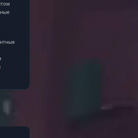
нтом
ьные
ентные
и
й