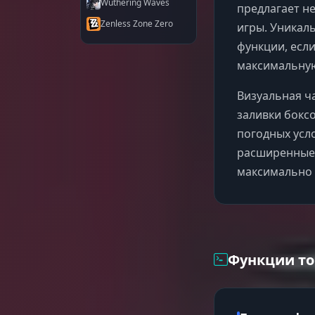
Wuthering Waves
предлагает н
Zenless Zone Zero
игры. Уникал
функции, есл
максимальную
Визуальная ч
заливки боксо
погодных усло
расширенные 
максимально
Функции то