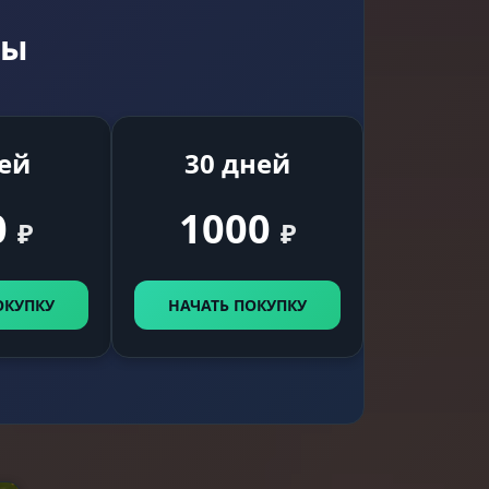
ие
фы
ней
30 дней
0
1000
₽
₽
ба,
ОКУПКУ
НАЧАТЬ ПОКУПКУ