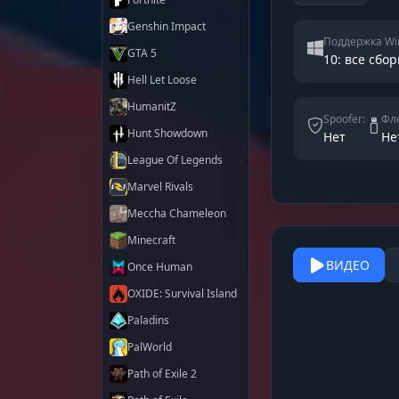
Genshin Impact
Поддержка Wi
GTA 5
10: все сбор
Hell Let Loose
HumanitZ
Spoofer:
Фле
Hunt Showdown
Нет
Не
League Of Legends
Marvel Rivals
Meccha Chameleon
Minecraft
ВИДЕО
Once Human
OXIDE: Survival Island
Paladins
PalWorld
Path of Exile 2