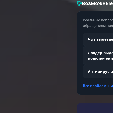
Возможные
Loot & Worl
Реальные вопрос
обращениям поль
Combat Mo
Чит вылетает
Лоадер выд
Разное (Mis
подключени
Антивирус и
Weapon Mo
Все проблемы 
Camera