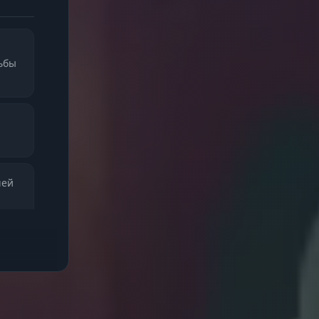
льбы
чей
е