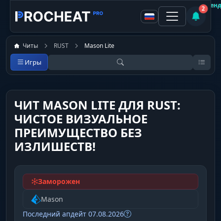
Покупатель
Покупатель
Покупатель
Покупатель
Покупатель
Покупатель
Покупатель
Покупатель
Не рекомен
Не рекомен
Не рекомен
Не рекомен
Не рекомен
Не рекомен
Рекоменд
Рекоменд
2
Читы
RUST
Mason Lite
Игры
ЧИТ MASON LITE ДЛЯ RUST:
ЧИСТОЕ ВИЗУАЛЬНОЕ
ПРЕИМУЩЕСТВО БЕЗ
ИЗЛИШЕСТВ!
Заморожен
Mason
Последний апдейт 07.08.2026