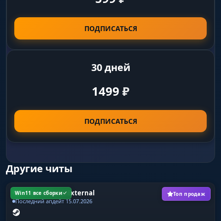
ПОДПИСАТЬСЯ
30 дней
1499
₽
ПОДПИСАТЬСЯ
Другие читы
Чит Раст Memez External
Win11 все сборки
Топ продаж
Последний апдейт 15.07.2026