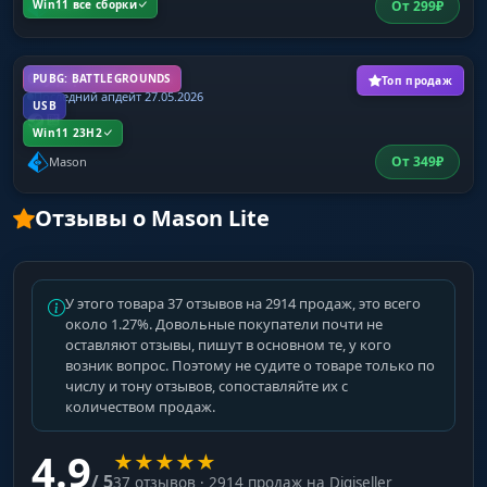
Win11 все сборки
От
299
₽
Mason
Спуфер PUBG Mason
PUBG: BATTLEGROUNDS
Топ продаж
Последний апдейт 27.05.2026
USB
Win11 23H2
От
349
₽
Mason
Отзывы о Mason Lite
У этого товара 37 отзывов на 2914 продаж, это всего
около 1.27%. Довольные покупатели почти не
оставляют отзывы, пишут в основном те, у кого
возник вопрос. Поэтому не судите о товаре только по
числу и тону отзывов, сопоставляйте их с
количеством продаж.
4.9
★
★
★
★
★
/ 5
37 отзывов · 2914 продаж на Digiseller