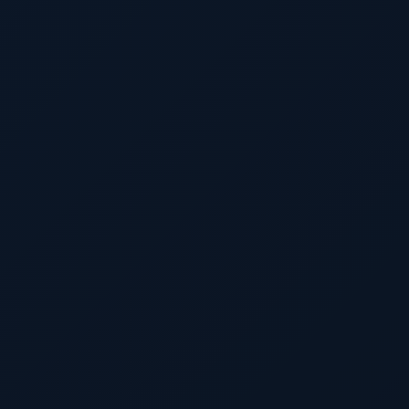
Spread Control
настройка разброса пуль
No Bolt Cycle
стрельба без перезарядки затвора
Unlock Angles
поворот головы в транспорте на 360
No Melee Punch/Slowdown
нет торможения при ударах рукой
Fast Bow
мгновенный выстрел из лука