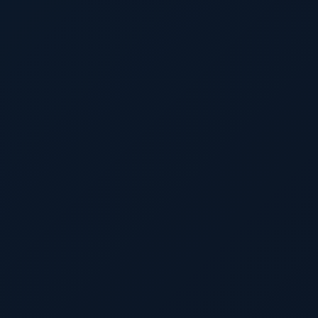
Desync On Keypress
десинк (лаг) по кнопке
Bone/Rotor Override
подмена хитбокса и стрельба в ротор
Pierce Hitbone
прострел определенных частей тела
Hit Material
звук попадания (стекло, мясо, металл)
Crosshair
кастомный прицел (Cross, Dot, Thick)