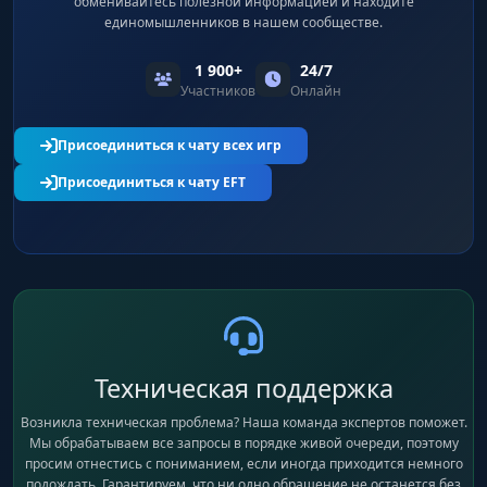
обменивайтесь полезной информацией и находите
Aimbot
единомышленников в нашем сообществе.
обычная наводка на цель (Snap)
1 900+
24/7
Участников
Онлайн
PSilent
пули летят в цель без поворота камеры
Присоединиться к чату всех игр
(Magic Bullet)
Присоединиться к чату EFT
High Grenade Prediction
улучшенный предикт для гранатометов
Target Saved Position
стрельба в сохраненную точку
Техническая поддержка
Возникла техническая проблема? Наша команда экспертов поможет.
Use Smoothing
Мы обрабатываем все запросы в порядке живой очереди, поэтому
сглаживание наводки (легитность)
просим отнестись с пониманием, если иногда приходится немного
подождать. Гарантируем, что ни одно обращение не останется без