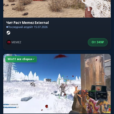
OOF Indicators
стрелки на врагов вне поля зрения (Out Of
Чит Раст Memez External
FOV)
Последний апдейт 15.07.2026
Player Chams
От
349
₽
MEMEZ
заливка моделей (Lightning, Glow, Fire и др.)
Win11 все сборки
Disable Player Culling
отключение скрытия моделей на дистанции
Text Spacing
регулировка отступов текста
Distances