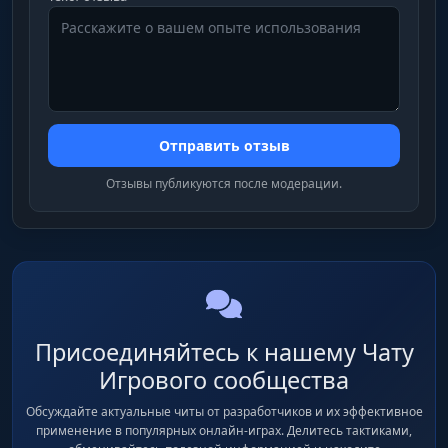
Turret Options
показ HP, оружия в турели, предупреждения
(Warnings)
Mines
Landmines, Snap Trap (капканы)
Отправить отзыв
Отзывы публикуются после модерации.
Trap Chams
Chams-заливка для ловушек
Auto Upgrade
авто-улучшение построек в выбранный грейд
Присоединяйтесь к нашему Чату
Игрового сообщества
Aimbot & Combat
Обсуждайте актуальные читы от разработчиков и их эффективное
применение в популярных онлайн-играх. Делитесь тактиками,