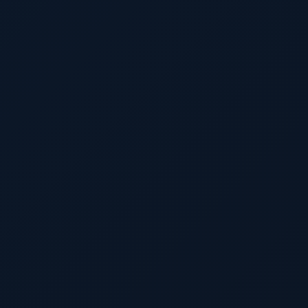
Simulate Projectile
отрисовка траектории полета пули
Target Snapline
линия от прицела к цели
Recoil & Weapon Mods
Recoil X/Y
регулировка отдачи по осям
No Sway/Bob
нет тряски оружия и рук