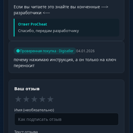
Local Stashes
Если вы читаете это знайте вы конченные ---->
сохранение позиции найденного тайника в
разработчики <----
конфиг
Ответ ProCheat
Спасибо, передам разработчику
Deployable Chams
Chams-заливка для построек
Проверенная покупка · Digiseller
04.01.2026
почему нажимаю инструкция, а он только на ключ
Deploy Distance
переносит
дальность прорисовки объектов
Traps (Ловушки)
Ваш отзыв
★
★
★
★
★
Turrets
Имя (необязательно)
Auto Turret, Flame Turret, Gun Trap, SAM Site
Текст отзыва