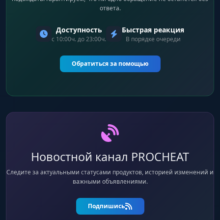
ответа.
Vischeck
проверка видимости цели
Доступность
Быстрая реакция
с 10:00ч. до 23:00ч.
В порядке очереди
Autofire
Обратиться за помощью
авто-выстрел, когда цель на мушке
Hit Chance
процент попаданий для PSilent (промахи)
Keep Target
Новостной канал PROCHEAT
захват цели даже если она ушла из FOV
Следите за актуальными статусами продуктов, историей изменений и
важными объявлениями.
Aimbone
Подпишись
выбор кости (Head, Neck, Spine, Hitscan)