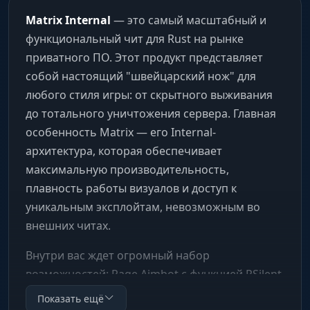
Matrix Internal
— это самый масштабный и
функциональный чит для Rust на рынке
приватного ПО. Этот продукт представляет
собой настоящий "швейцарский нож" для
любого стиля игры: от скрытного выживания
до тотального уничтожения сервера. Главная
особенность Matrix — его Internal-
архитектура, которая обеспечивает
максимальную производительность,
плавность работы визуалов и доступ к
уникальным эксплойтам, невозможным во
внешних читах.
Внутри вас ждет огромный набор
возможностей: Rage Aimbot с функцией PSilent
(магические пули), полностью настраиваемый
Показать ещё