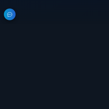
Instant Charge
моментальная натяжка компаунда
No Movement Penalty
бег с натянутым луком
Misc & Exploits
На данном веб-ресурсе предоставлена информация об
Debug Camera
организации, занимающейся разработкой и продажей
свободная камера (админка)
приватного софта для игр. Все цены на сайте не являются
публичной офертой.
Instant Loot/Pickup
моментальное лутание и поднятие предметов