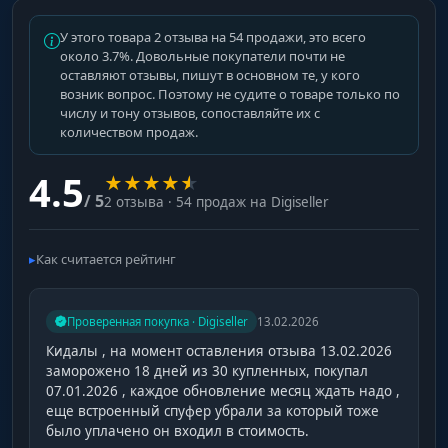
ящики, шкафы (TC), тайники (Stashes)
У этого товара 2 отзыва на 54 продажи, это всего
около 3.7%. Довольные покупатели почти не
оставляют отзывы, пишут в основном те, у кого
TC Options
возник вопрос. Поэтому не судите о товаре только по
числу и тону отзывов, сопоставляйте их с
инфо о шкафе: HP, содержание (Upkeep), ID
количеством продаж.
4.5
★
★
★
★
★
Electronics
/ 5
2 отзыва · 54 продаж на Digiseller
турели, батареи, RF-ресиверы, сенсоры
Как считается рейтинг
Workbench
верстаки 2 и 3 уровня
Проверенная покупка · Digiseller
13.02.2026
Кидалы , на момент оставления отзыва 13.02.2026
Sleeping Bag
заморожено 18 дней из 30 купленных, покупал
спальные мешки
07.01.2026 , каждое обновление месяц ждать надо ,
еще встроенный спуфер убрали за который тоже
было уплачено он входил в стоимость.