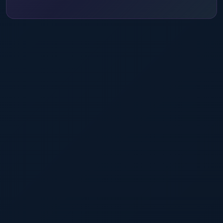
Secondary Aim
вторая кнопка аима с другими настройками
Custom Projectiles
увеличенный хитбокс пуль (Fat Bullet)
Legit Bullet TP
телепорт пуль уменьшенного размера
Behind Wall Calc
расчет PSilent для целей за стенами
Heli Magic
расширенный хитбокс для вертолетов