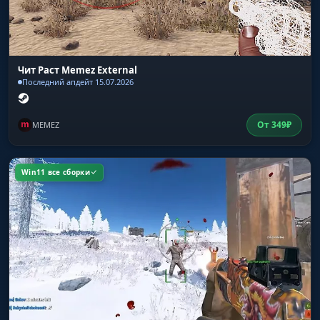
Чит Раст Memez External
Последний апдейт 15.07.2026
От
349
₽
MEMEZ
Win11 все сборки