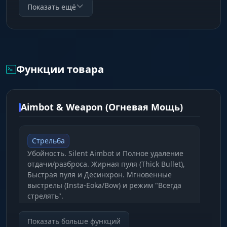
агрессивной игры и рейдов. Если вы готовы
Показать ещё
стать настоящим кошмаром для любого
сервера, ваш выбор очевиден.
Функции товара
Aimbot & Weapon (Огневая Мощь)
Стрельба
Убойность. Silent Aimbot и Полное удаление
отдачи/разброса. Жирная пуля (Thick Bullet),
Быстрая пуля и Десинхрон. Мгновенные
выстрелы (Insta-Eoka/Bow) и режим "Всегда
стрелять".
Показать больше функций