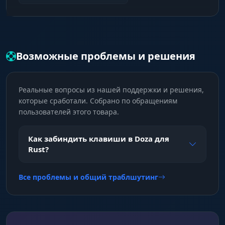
Visuals & HUD (Полный Обзор)
Игроки и Интерфейс
Детали. Чамсы, Скелеты, Инфо о цели (Броня/
Возможные проблемы и решения
Хотбар). Радар и Стрелки за экраном (Off-
screen arrows). Режим предпросмотра для
удобной настройки.
Реальные вопросы из нашей поддержки и решения,
которые сработали. Собрано по обращениям
Мир и Рейд
пользователей этого товара.
Ресурсы. ESP на Ресурсы, Ловушки (ПВО/
Турели), Транспорт и ИИ. Raid ESP с таймером
Как забиндить клавиши в Doza для
покажет статус рейда. Подсветка Шкафов,
Rust?
Верстаков и Трупов.
Все проблемы и общий траблшутинг
Misc (Движение и Визуал)
Мобильность