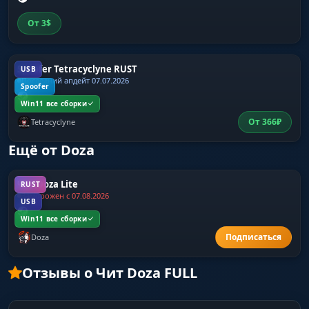
От
3
$
Spoofer Tetracyclyne RUST
USB
Последний апдейт 07.07.2026
Spoofer
Win11 все сборки
От
366
₽
Tetracyclyne
Ещё от Doza
Чит Doza Lite
RUST
Заморожен с 07.08.2026
USB
Win11 все сборки
Doza
Отзывы о Чит Doza FULL