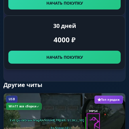
НАЧАТЬ ПОКУПКУ
Интерфейс и Прочее
30 дней
Crosshair
4000
₽
Кастомный прицел по центру экрана
(несколько видов).
НАЧАТЬ ПОКУПКУ
Info Panel
Панель с информацией о состоянии чита и
FPS.
Другие читы
Customization
USB
Топ продаж
Настройка цветов, размеров шрифта,
Win11 все сборки
прозрачности и толщины линий.