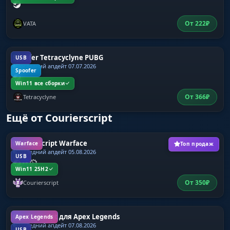
От
222
₽
VATA
Spoofer Tetracyclyne PUBG
USB
Последний апдейт 07.07.2026
Spoofer
Win11 все сборки
От
366
₽
Tetracyclyne
Ещё от Courierscript
CourierScript Warface
Warface
Топ продаж
Последний апдейт 05.08.2026
USB
Win11 25H2
От
350
₽
Courierscript
CourierScript для Apex Legends
Apex Legends
Последний апдейт 07.08.2026
USB