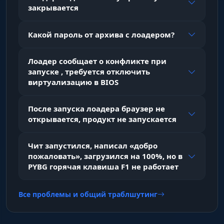
закрывается
Tracers
Отрисовка трассеров пуль для корректировки
Какой пароль от архива с лоадером?
огня.
Лоадер сообщает о конфликте при
Радар и Миникарта
запуске , требуется отключить
виртуализацию в BIOS
Draw Radar
После запуска лоадера браузер не
Внешний радар с точками, отображающими
открывается, продукт не запускается
позицию врагов.
Чит запустился, написал «добро
пожаловать», загрузился на 100%, но в
Draw Minimap
PYBG горячая клавиша F1 не работает
Наложение информации на игровую
миникарту.
Все проблемы и общий траблшутинг
Counters