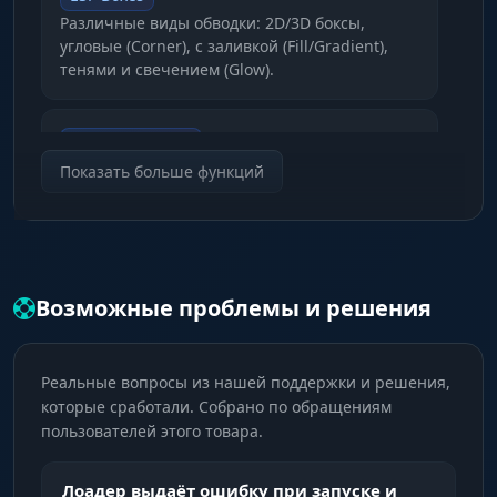
Различные виды обводки: 2D/3D боксы,
угловые (Corner), с заливкой (Fill/Gradient),
тенями и свечением (Glow).
Skeleton & Head
Отображение скелета модели и круга вокруг
Показать больше функций
головы для точного прицеливания.
Info Bars
Полоски здоровья (Health) и брони (Armor),
Возможные проблемы и решения
отображение оружия в руках и дистанции.
Реальные вопросы из нашей поддержки и решения,
Indicators
которые сработали. Собрано по обращениям
Индикаторы врагов вне поля зрения (Out Of
пользователей этого товара.
View Arrows), направление взгляда
противника и линии (Snaplines).
Лоадер выдаёт ошибку при запуске и