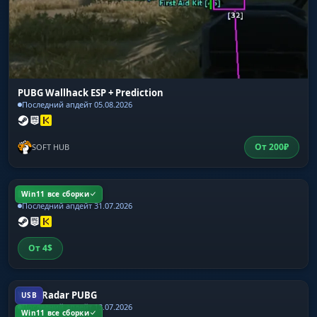
PUBG Wallhack ESP + Prediction
Последний апдейт 05.08.2026
От
200
₽
SOFT HUB
DMA PUBG VPro
Win11 все сборки
Последний апдейт 31.07.2026
От
4
$
VATA Radar PUBG
USB
Последний апдейт 13.07.2026
Win11 все сборки