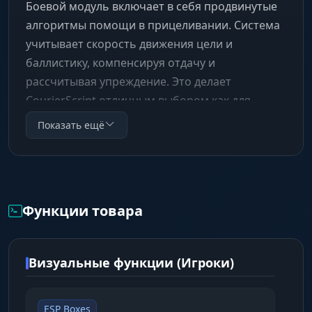
Боевой модуль включает в себя продвинутые
алгоритмы помощи в прицеливании. Система
учитывает скорость движения цели и
баллистику, компенсируя отдачу и
рассчитывая упреждение. Это делает
CourierScript отличным выбором как для
тактической игры, так и для агрессивных
Показать ещё
перестрелок на любых дистанциях.
Функции товара
Визуальные функции (Игроки)
ESP Boxes