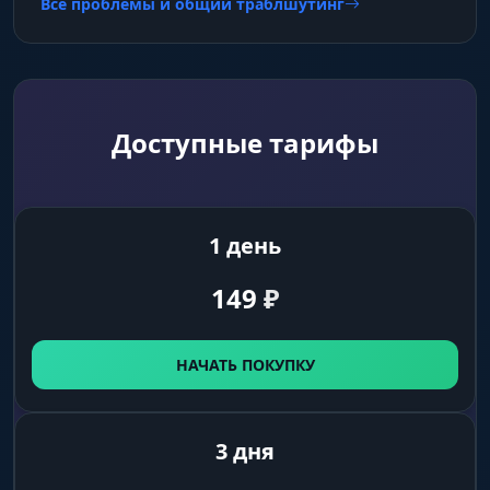
Все проблемы и общий траблшутинг
сразу понятно, есть ли рядом стоящий
экземпляр.
ESP крючка
Положение крючка отображается в воде с
Доступные тарифы
привязкой к глубине и координатам.
Контролируешь точность заброса и видишь,
насколько близко наживка к целевой рыбе.
Полезно при ловле на течении, где крючок
1 день
сносит.
149
₽
Перемещение
НАЧАТЬ ПОКУПКУ
Спидхак
Ускорение передвижения персонажа до
пятикратного значения. Дорога от базы до
3 дня
дальней точки на Ахтубе вместо нескольких
минут занимает считанные секунды.