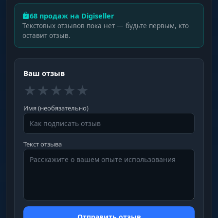
Свободная камера
68 продаж на Digiseller
Отвязка камеры от персонажа с
Текстовых отзывов пока нет — будьте первым, кто
возможностью облёта территории. В отличие
оставит отзыв.
от ноклипа, сам игрок остаётся на месте —
перемещается только точка обзора. Удобно
для осмотра труднодоступных участков.
Ваш отзыв
★
★
★
★
★
Заморозка игрока
Полная остановка персонажа для свободного
Имя (необязательно)
обзора камерой. Персонаж фиксируется в
текущей позиции, а камера управляется
мышью независимо — можно осмотреть
окрестности на 360 градусов.
Текст отзыва
Управление камерой
Настройка скорости движения и обзора
камеры с отдельным турбо-режимом.
Сохранение текущей позы камеры позволяет
Отправить отзыв
зафиксировать удачный ракурс и вернуться к