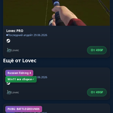
сома на лёгкую снасть без риска обрыва —
чит подменяет значение максимальной
нагрузки на заданное тобой.
Нагрузка снасти
Lovec PRO
Последний апдейт 29.06.2026
Поле для ввода конкретного значения
максимальной нагрузки в условных единицах.
Выставляешь предел один раз — он
От
490
₽
Lovec
применяется ко всем активным удочкам в
текущей сессии.
Ещё от Lovec
Lovec PRO
Russian Fishing 4
Активация ручного режима
Последний апдейт 29.06.2026
Win11 все сборки
Переключатель между стандартными
параметрами снасти и пользовательскими.
При выключении нагрузка возвращается к
От
490
₽
Lovec
значениям из игры — удобно для
переключения между обычной рыбалкой и
трофейной охотой.
Aegis LITE PUBG
PUBG: BATTLEGROUNDS