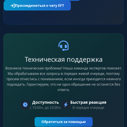
Присоединиться к чату EFT
Telegram-уведомления
Чит отправляет сообщения в Telegram при
поклёвке. Два режима: уведомления обо всех
поклёвках или только о трофейных. В
сообщении подсвечивается активная удочка,
на которую клюнуло — не нужно
переключаться между снастями наугад.
Техническая поддержка
Возникла техническая проблема? Наша команда экспертов поможет.
Мы обрабатываем все запросы в порядке живой очереди, поэтому
просим отнестись с пониманием, если иногда приходится немного
подождать. Гарантируем, что ни одно обращение не останется без
ответа.
Доступность
Быстрая реакция
с 10:00ч. до 23:00ч.
В порядке очереди
Обратиться за помощью