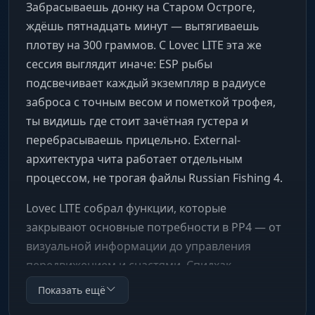
Забрасываешь донку на Старом Остроге,
ждёшь пятнадцать минут — вытягиваешь
плотву на 300 граммов. С Lovec LITE эта же
сессия выглядит иначе: ESP рыбы
подсвечивает каждый экземпляр в радиусе
заброса с точным весом и пометкой трофея,
ты видишь где стоит зачётная густера и
перебрасываешь прицельно. External-
архитектура чита работает отдельным
процессом, не трогая файлы Russian Fishing 4.
Lovec LITE собрал функции, которые
закрывают основные потребности в РР4 — от
визуальной информации до управления
передвижением и снастями. Спидхак
разгоняет персонажа до пятикратной
Показать ещё
скорости, ноклип поднимает над водоёмом