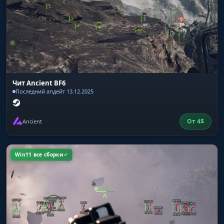
Чит Ancient BF6
Последний апдейт 13.12.2025
От
4
$
Ancient
Win11 все сборки