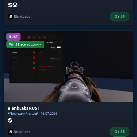
От
5
$
BlankLabs
RUST
Win11 все сборки
BlankLabs RUST
Последний апдейт 18.07.2026
От
5
$
BlankLabs