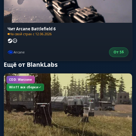
Чит Arcane Battlefield 6
На свой страх с 12.06.2026
От
5
$
Arcane
Ещё от BlankLabs
COD: Warzone
Win11 все сборки