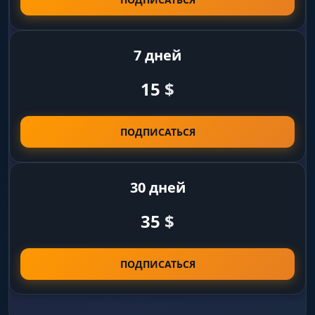
Player Name
отображение никнеймов над головами
7 дней
соперников
15
$
Healthbar
графический индикатор запаса здоровья (HP)
ПОДПИСАТЬСЯ
Aimbot
30 дней
Fov
35
$
настройка радиуса работы аимбота (угол
обзора)
ПОДПИСАТЬСЯ
Smooth
регулировка скорости и плавности доводки