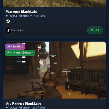
Warzone BlankLabs
Последний апдейт 14.01.2026
От
5
$
BlankLabs
ARC Raiders
Win11 все сборки
Arc Raiders BlankLabs
Последний апдейт 29.07.2026