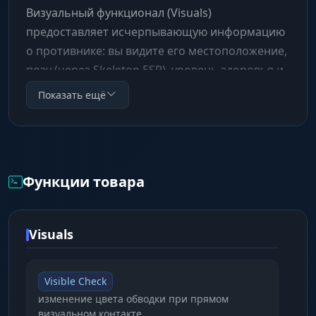
Визуальный функционал (Visuals)
предоставляет исчерпывающую информацию
о противнике: вы видите его местоположение,
позу (через Skeleton ESP), уровень здоровья и
никнейм. Функция Visible Check помогает
Показать ещё
мгновенно понять, можно ли прострелить
врага, меняя цвет обводки. Аимбот имеет
гибкие настройки плавности и радиуса
захвата, что позволяет настроить стрельбу
Функции товара
под легитный стиль, не вызывая подозрений у
наблюдателей и системы античита.
Visuals
Visible Check
изменение цвета обводки при прямом
визуальном контакте