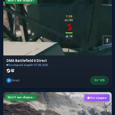
Win11 все сборки
Distance Limit
ограничение дальности отображения ESP для
повышения FPS
Customizable Colors
полная палитра для настройки цветов всех
визуальных функций
DMA Battlefield 6 Direct
Последний апдейт 07.08.2026
От
10
$
Direct
D
Win11 все сборки
Топ продаж