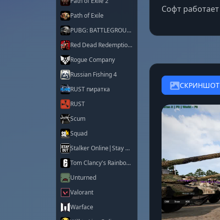
Path of Exile 2
Софт работает 
Path of Exile
PUBG: BATTLEGROUNDS
Red Dead Redemption 2
Rogue Company
Russian Fishing 4
СКРИНШО
RUST пиратка
RUST
Scum
Squad
Stalker Online|Stay Out
Tom Clancy's Rainbow Six Siege X
Unturned
Valorant
Warface