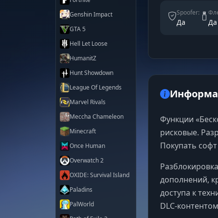
Spoofer:
Фле
Genshin Impact
Да
Да
GTA 5
Hell Let Loose
HumanitZ
Hunt Showdown
League Of Legends
Информац
Marvel Rivals
Meccha Chameleon
Функции «Беск
Minecraft
рисковые. Раз
Покупать софт 
Once Human
Overwatch 2
Разблокировка
OXIDE: Survival Island
дополнений, кр
Paladins
доступа к тех
PalWorld
DLC-контентом