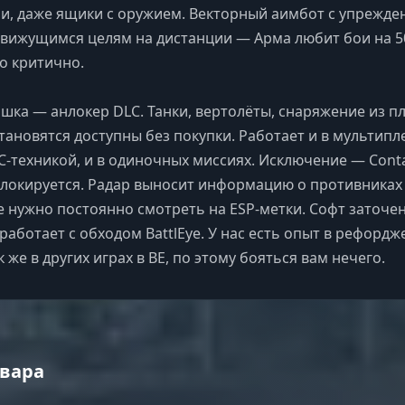
ели, даже ящики с оружием. Векторный аимбот с упрежд
движущимся целям на дистанции — Арма любит бои на 5
то критично.
шка — анлокер DLC. Танки, вертолёты, снаряжение из п
ановятся доступны без покупки. Работает и в мультипл
C-техникой, и в одиночных миссиях. Исключение — Conta
блокируется. Радар выносит информацию о противниках
е нужно постоянно смотреть на ESP-метки. Софт заточе
 работает с обходом BattlEye. У нас есть опыт в рефордж
к же в других играх в BE, по этому бояться вам нечего.
вара