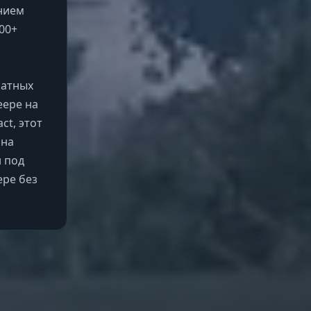
ением
00+
латных
еере на
ct, этот
 на
н под
ере без