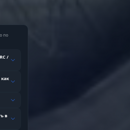
о по
RC /
 как
ь в