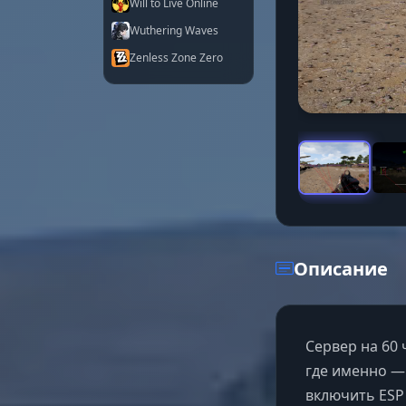
Will to Live Online
Wuthering Waves
Zenless Zone Zero
Описание
Сервер на 60 ч
где именно —
включить ESP 