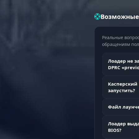
Возможные
Маркировка
Реальные вопрос
ESP игроко
обращениям поль
Лоадер не з
2D бокс
DPRC «previo
Касперский 
Скелет
запустить?
Файл лаунче
Полоса здо
Лоадер выда
BIOS?
Оружие и ф