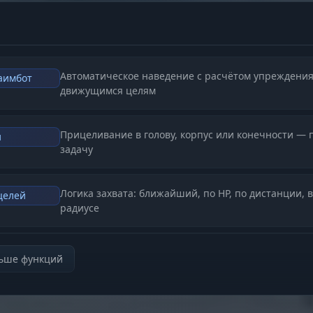
Автоматическое наведение с расчётом упреждения
аимбот
движущимся целям
Прицеливание в голову, корпус или конечности — 
и
задачу
Логика захвата: ближайший, по HP, по дистанции, в
целей
радиусе
Настройка зоны захвата и плавности наведения
орость
льше функций
Ограничение максимальной дальности работы