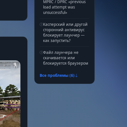
MPRC / DPRC «previous
load attempt was
unsuccessful»
Касперский или другой
сторонний антивирус
блокирует лаунчер —
как запустить?
Файл лаунчера не
скачивается или
блокируется браузером
Все проблемы (6)