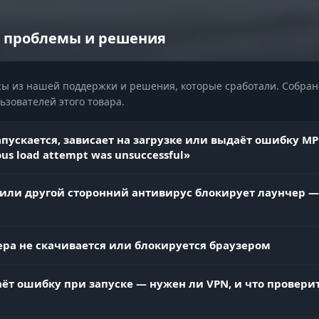
аимбота
 проблемы и решения
Визуальное выделение захваченного противника
 цели
ы из нашей поддержки и решения, которые сработали. Собран
в
зователей этого товара.
апускается, зависает на загрузке или выдаёт ошибку MP
Рамка вокруг игрока с настройкой типа и ширины
us load attempt was unsuccessful»
Отрисовка костей модели — точное положение
или другой сторонний антивирус блокирует лаунчер —
конечностей
ра не скачивается или блокируется браузером
HP противника для приоритизации целей
ровья
ёт ошибку при запуске — нужен ли VPN, и что проверит
Понимание угрозы и принадлежности цели
ракция