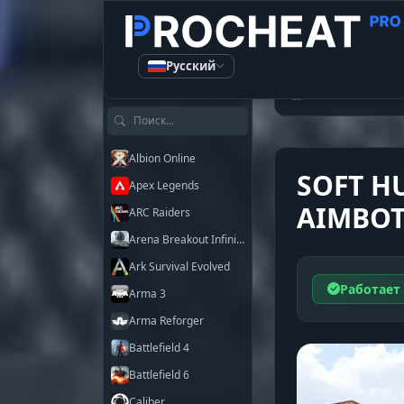
Русский
КАТАЛОГ ЧИТОВ
Читы
Arma
Поиск по играм
Albion Online
SOFT H
Apex Legends
AIMBO
ARC Raiders
Arena Breakout Infinite
Ark Survival Evolved
Работает
Arma 3
Arma Reforger
Battlefield 4
Battlefield 6
Caliber