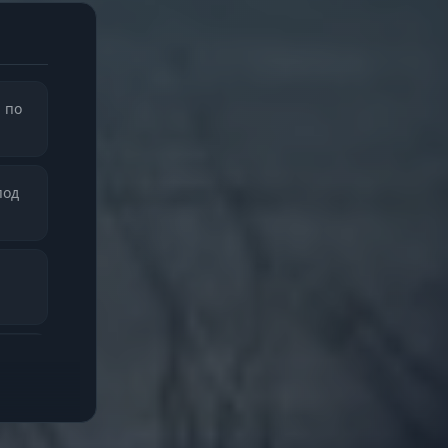
 по
под