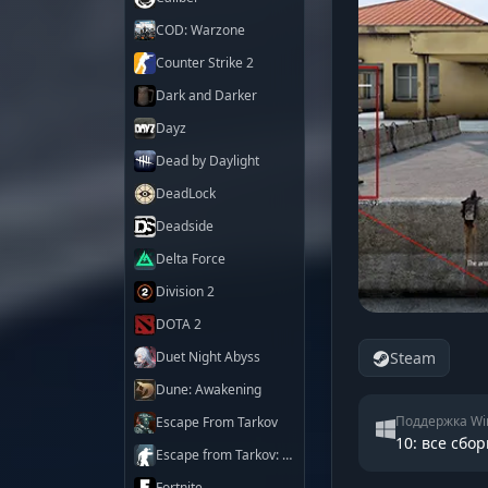
COD: Warzone
Counter Strike 2
Dark and Darker
Dayz
Dead by Daylight
DeadLock
Deadside
Delta Force
Division 2
DOTA 2
Duet Night Abyss
Steam
Dune: Awakening
Поддержка Wi
Escape From Tarkov
10: все сбор
Escape from Tarkov: Arena
Fortnite