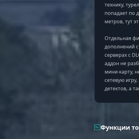
технику, тур
попадает по 
метров, тут э
Отдельная фи
дополнений ст
серверах с DL
аддон не раз
мини-карту, н
сетевую игру,
детектов, а та
Функции то