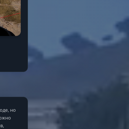
оде, но
можно
в,