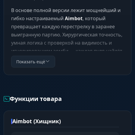
В основе полной версии лежит мощнейший и
гибко настраиваемый
Aimbot
, который
превращает каждую перестрелку в заранее
выигранную партию. Хирургическая точность,
умная логика с проверкой на видимость и
игнорированием зомби — каждая пуля найдёт
свою цель. Но это лишь вершина айсберга.
Показать ещё
Полная версия превращает мир DayZ в вашу
личную песочницу.
Ключевые преимущества полной версии:
Функции товара
Мощный Aimbot:
Забудьте о промахах.
Полный контроль над точностью,
плавностью и выбором цели для
Aimbot (Хищник)
тотального превосходства в PvP.
Лут через стены:
Революционная функция,