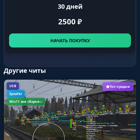
30 дней
2500
₽
НАЧАТЬ ПОКУПКУ
Другие читы
USB
Топ продаж
Spoofer
Win11 все сборки