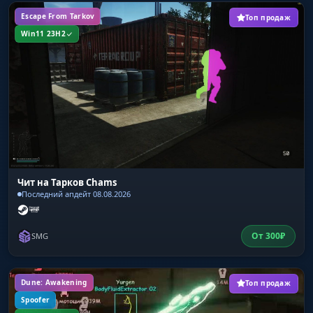
Escape From Tarkov
Топ продаж
Win11 23H2
Чит на Тарков Chams
Последний апдейт 08.08.2026
От
300
₽
SMG
Dune: Awakening
Топ продаж
Spoofer