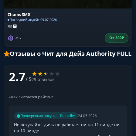
Chams SMG
Последний апдейт 09.07.2026
От
300
₽
SMG
Отзывы о Чит для Дейз Authority FULL
2.7
★
★
★
★
★
/ 5
29 отзывов
Как считается рейтинг
Проверенная покупка · Digiseller
24.05.2026
Не покупайте, дичь не работает ни на 11 винде ни
на 10 винде