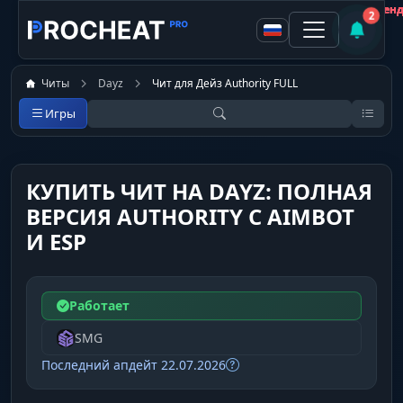
Покупатель
Покупатель
Покупатель
Покупатель
Покупатель
Покупатель
Покупатель
Покупатель
Не рекомен
Не рекомен
Не рекомен
Не рекомен
Не рекомен
Не рекомен
Не рекомен
Рекоменд
2
Читы
Dayz
Чит для Дейз Authority FULL
Игры
КУПИТЬ ЧИТ НА DAYZ: ПОЛНАЯ
ВЕРСИЯ AUTHORITY С AIMBOT
И ESP
Работает
SMG
Последний апдейт 22.07.2026