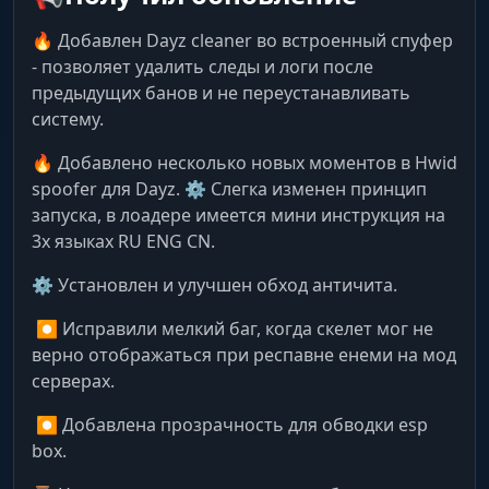
начинаете создавать свои. Готовы стать не
Режим Боя. Одной кнопкой убери с экрана
весь мусор (лут, зомби), оставив только
🔥 Добавлен Dayz cleaner во встроенный спуфер
просто выжившим, а легендой Черноруссии?
скелеты врагов. Максимальная концентрация
- позволяет удалить следы и логи после
в перестрелке.
предыдущих банов и не переустанавливать
систему.
Map Navigator
🔥 Добавлено несколько новых моментов в Hwid
Встроенная карта. Забудь про iZurvive. Чит
spoofer для Dayz. ⚙️ Слегка изменен принцип
покажет названия городов, военные базы и
запуска, в лоадере имеется мини инструкция на
колонки прямо в игре.
3х языках RU ENG CN.
⚙️ Установлен и улучшен обход античита.
Inventory & Friends List
Социалка. Добавляй друзей в White List,
⏺ Исправили мелкий баг, когда скелет мог не
чтобы не убить своих. Сканируй инвентарь
верно отображаться при респавне енеми на мод
врагов на наличие топ-лута.
серверах.
⏺ Добавлена прозрачность для обводки esp
MISC (Запрещенные Приемы)
box.