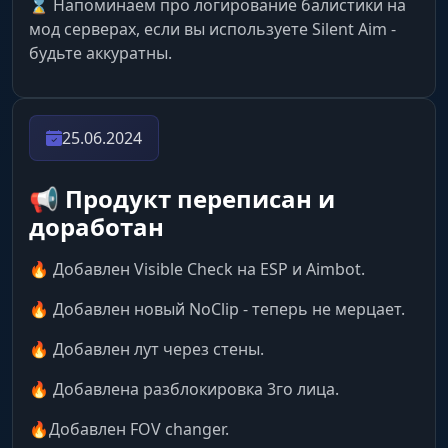
⌛ Напоминаем про логирование балистики на
Loot Through Walls
мод серверах, если вы используете Silent Aim -
Пылесос. Забирай предметы сквозь стены, не
будьте аккуратны.
заходя в здания. Безопасно и быстро.
Environment Control
25.06.2024
Погода по заказу. Сделай ночь днем, убери
дождь и траву. Враги прячутся в темноте, а
📢 Продукт переписан и
для тебя они как на ладони.
доработан
Noclip & Debug Camera
🔥 Добавлен Visible Check на ESP и Aimbot.
Разведка. Летай камерой сквозь текстуры
🔥 Добавлен новый NoClip - теперь не мерцает.
(Noclip) для проверки засад в зданиях.
🔥 Добавлен лут через стены.
🔥 Добавлена разблокировка 3го лица.
🔥Добавлен FOV changer.