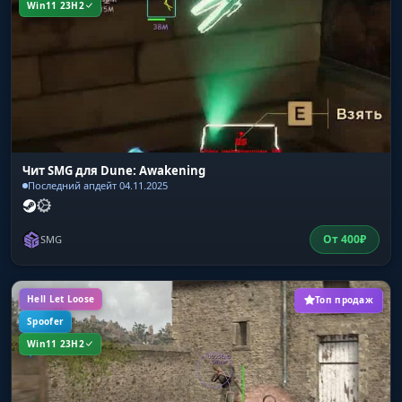
Win11 23H2
Чит SMG для Dune: Awakening
Последний апдейт 04.11.2025
От
400
₽
SMG
Hell Let Loose
Топ продаж
Spoofer
Win11 23H2