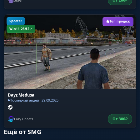
От
200
₽
SMG
Spoofer
Топ продаж
Win11 23H2
Dayz Medusa
Последний апдейт 29.09.2025
От
300
₽
Lazy Cheats
Ещё от SMG