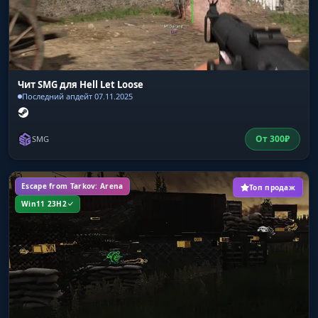
Чит SMG для Hell Let Loose
Последний апдейт 07.11.2025
От
300
₽
SMG
Escape from Tarkov: Arena
Топ продаж
Win11 23H2