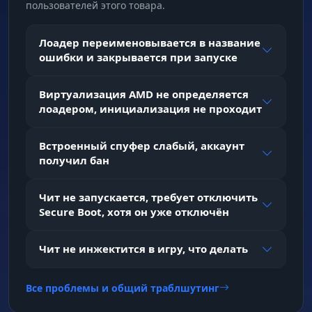
пользователей этого товара.
Wallhack (Тактическая Карта)
Лоадер переименовывается в название
ошибки и закрывается при запуске
Box Styles (2D/3D)
Твой стиль. Выбери плоские или объемные
Виртуализация AMD не определяется
(3D) боксы для лучшего восприятия
лоадером, инициализация не проходит
пространства.
Встроенный спуфер слабый, аккаунт
получил бан
Visible Check Colors
Индикатор атаки. Враги меняют цвет, когда
выходят из-за укрытия. Реакция на
Чит не запускается, требует отключить
изменение цвета — выстрел.
Secure Boot, хотя он уже отключён
Чит не инжектится в игру, что делать
Skeleton & Head Point
Уязвимые точки. Скелет и маркер головы
помогут мгновенно навестись на фатальную
Все проблемы и общий траблшутинг
зону.