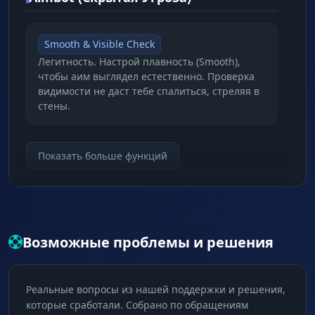
Smooth & Visible Check
Легитность. Настрой плавность (Smooth),
чтобы аим выглядел естественно. Проверка
видимости не даст тебе спалиться, стреляя в
стены.
Bone Select & Bot Toggle
Показать больше функций
Приоритеты. Выбери голову для ваншотов.
Включи или выключи аимбот на ботов одной
кнопкой, чтобы не тратить патроны на мобов.
Возможные проблемы и решения
Aim Fov & Target Line
Визуализация. Настрой зону захвата и видь
линию до текущей цели, чтобы всегда знать,
Реальные вопросы из нашей поддержки и решения,
кого выбрал аимбот.
которые сработали. Собрано по обращениям