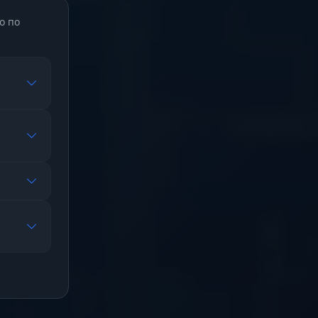
о по
.