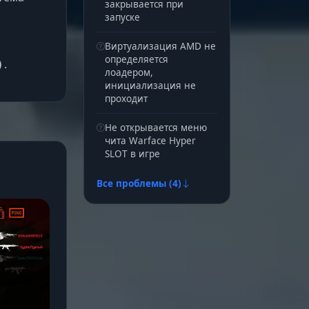
закрывается при
запуске
Виртуализация AMD не
определяется
)
.
лоадером,
инициализация не
проходит
Не открывается меню
чита Warface Hyper
SLOT в игре
Все проблемы (4)