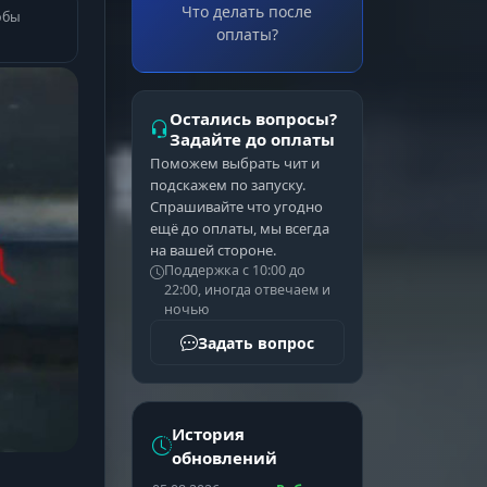
Что делать после
обы
оплаты?
Остались вопросы?
Задайте до оплаты
Поможем выбрать чит и
подскажем по запуску.
Спрашивайте что угодно
ещё до оплаты, мы всегда
на вашей стороне.
Поддержка с 10:00 до
22:00, иногда отвечаем и
ночью
Задать вопрос
История
обновлений