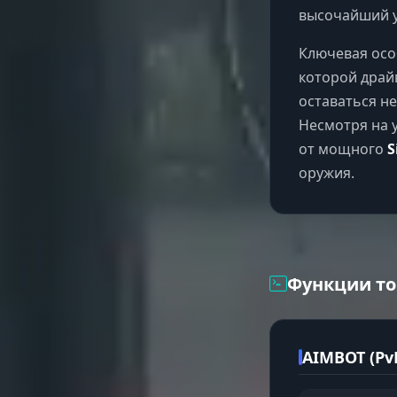
высочайший у
Ключевая осо
которой драйв
оставаться н
Несмотря на 
от мощного
S
оружия.
Функции то
AIMBOT (Pv