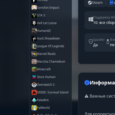
Steam
Genshin Impact
GTA 5
Поддержка Wi
10: все сбор
Hell Let Loose
HumanitZ
Hunt Showdown
Spoofer:
Фле
Да
Не
League Of Legends
Marvel Rivals
Meccha Chameleon
Minecraft
Once Human
Информац
Overwatch 2
OXIDE: Survival Island
⚠️ Важные сис
Paladins
PalWorld
Для корректно