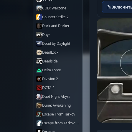
Включить
COD: Warzone
Counter Strike 2
Dark and Darker
Dayz
Dead by Daylight
DeadLock
Deadside
Delta Force
Division 2
DOTA 2
Duet Night Abyss
Dune: Awakening
Escape From Tarkov
Escape from Tarkov: Arena
Fortnite