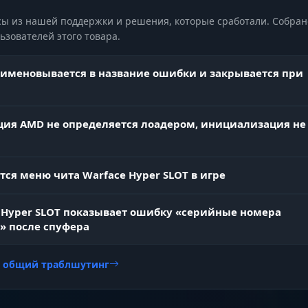
ы из нашей поддержки и решения, которые сработали. Собран
орость Света)
зователей этого товара.
именовывается в название ошибки и закрывается при
Нет пауз. Мгновенная смена оружия и стрельба со
& No Bolt
снайперок без передергивания затвора. Спамь
свинцом без остановки.
ия AMD не определяется лоадером, инициализация не
Точка в точку. Полное отсутствие отдачи и разброса
 Spread
Максимальная эффективность любого ствола.
тся меню чита Warface Hyper SLOT в игре
 Hyper SLOT показывает ошибку «серийные номера
» после спуфера
и общий траблшутинг