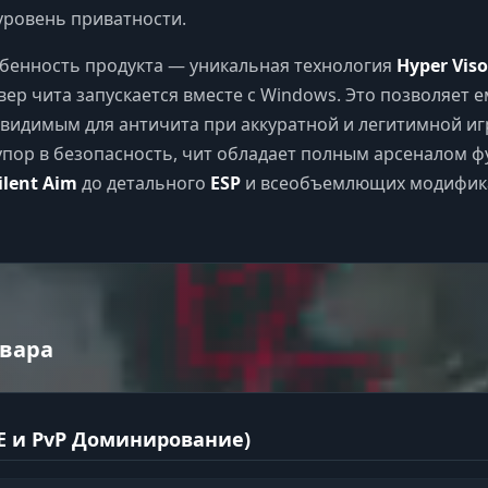
ровень приватности.
бенность продукта — уникальная технология
Hyper Vis
ер чита запускается вместе с Windows. Это позволяет е
евидимым для античита при аккуратной и легитимной иг
упор в безопасность, чит обладает полным арсеналом ф
ilent Aim
до детального
ESP
и всеобъемлющих модифик
вара
E и PvP Доминирование)