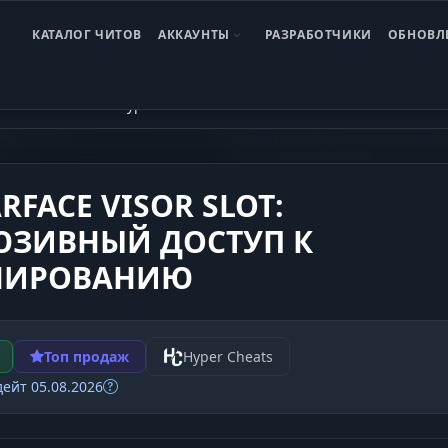
 потерю акка
ль
ль
ль
КАТАЛОГ ЧИТОВ
АККАУНТЫ
РАЗРАБОТЧИКИ
ОБНОВЛ
ace
Warface Hyper SLOT
RFACE VISOR SLOT:
ЮЗИВНЫЙ ДОСТУП К
НИРОВАНИЮ
Топ продаж
Hyper Cheats
ейт 05.08.2026