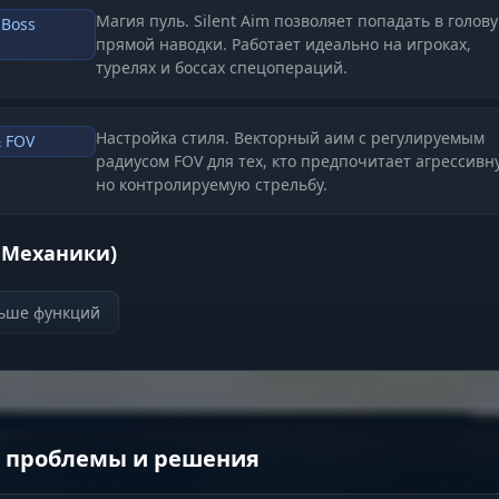
Магия пуль. Silent Aim позволяет попадать в голову
 Boss
прямой наводки. Работает идеально на игроках,
турелях и боссах спецопераций.
Настройка стиля. Векторный аим с регулируемым
& FOV
радиусом FOV для тех, кто предпочитает агрессивн
но контролируемую стрельбу.
 Механики)
льше функций
Сам себе команда. Забирайся на "подсады" в одино
Подсад)
открывая новые углы обстрела, недоступные обы
игрокам.
Ломай систему. Заставь боссов и щитоносцев
Spin &
 проблемы и решения
повернуться спиной. Используй "Жирафа" для обзо
стрельбы поверх высоких укрытий.