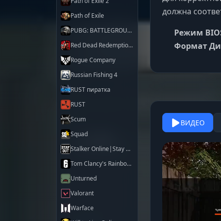
Path of Exile 2
должна соотве
Path of Exile
PUBG: BATTLEGROUNDS
Режим BIO
Формат Ди
Red Dead Redemption 2
Rogue Company
Russian Fishing 4
RUST пиратка
RUST
Scum
ВИДЕО
Squad
Stalker Online|Stay Out
Tom Clancy's Rainbow Six Siege X
Unturned
Valorant
Warface