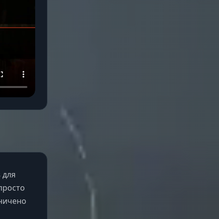
s
для
 просто
аничено