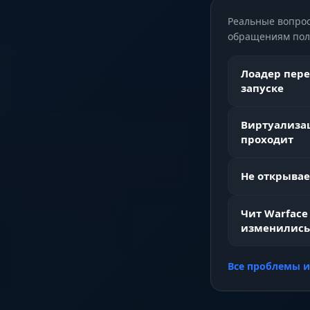
Реальные вопрос
WEAPON (Ск
обращениям поль
Лоадер пере
Fast Switch 
запуске
Виртуализац
проходит
No Recoil &
Не открывае
Чит Warface
изменились
Все проблемы 