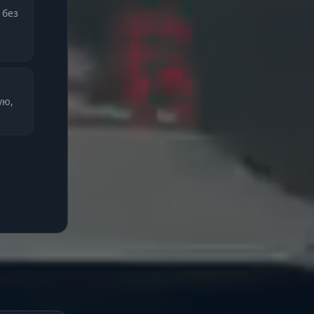
 без
ую,
чку,
чным
ра и