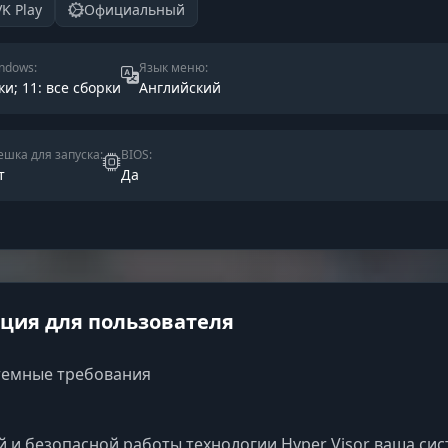
VK Play
Официальный
ndows:
Язык меню:
ки; 11: все сборки
Английский
шка для запуска:
BIOS:
т
Да
ия для пользователя
темные требования
й и безопасной работы технологии Hyper Visor ваша си