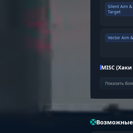
Silent Aim &
Target
Vector Aim 
MISC (Хаки
Показать бо
Solo Climb (
Juggernaut 
Возможные
Giraffe