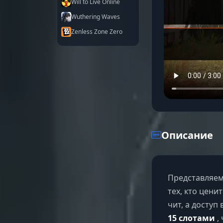
Will to Live Online
Wuthering Waves
Zenless Zone Zero
Описание
Представляе
тех, кто цени
чит, а доступ
15 слотами
,