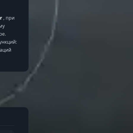
or
, при
му
ре.
ункций:
аций