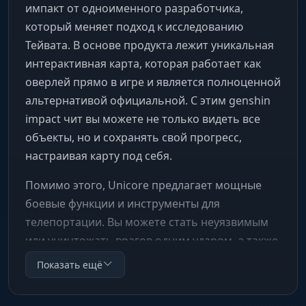
импакт от одноименного разработчика,
который меняет подход к исследованию
Тейвата. В основе продукта лежит уникальная
интерактивная карта, которая работает как
оверлей прямо в игре и является полноценной
альтернативой официальной. С этим genshin
impact чит вы можете не только видеть все
объекты, но и сохранять свой прогресс,
настраивая карту под себя.
Помимо этого, Unicore предлагает мощные
боевые функции и инструменты для
телепортации. Вы можете стать неуязвимым
или уничтожать врагов одним ударом, а также
мгновенно перемещаться по миру. Проект
Показать ещё
активно развивается, и, решив купить чит
геншин, вы сможете внести свой вклад в его