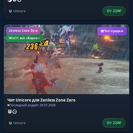
От
229
₽
Unicore
Zenless Zone Zero
Топ продаж
Win11 все сборки
Чит Unicore для Zenless Zone Zero
Последний апдейт 29.07.2026
От
229
₽
Unicore