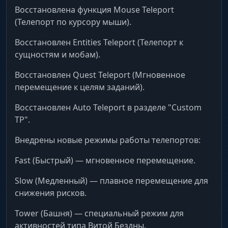
Kill Aura & Rapid-Fire
Восстановлена функция Mouse Teleport
AFK-зачистка. Аура сама бьет врагов вокруг, а
(Телепорт по курсору мыши).
скорострельность превращает обычные
атаки в пулемет. Идеально для дейликов.
Восстановлен Entities Teleport (Телепорт к
сущностям и мобам).
Damage & AOE Multiplier
Восстановлен Quest Teleport (Мгновенное
Ваншот всего живого. Увеличь урон и радиус
перемещение к целям заданий).
атак. Закрывай Бездну на 36 звезд за
секунды, уничтожая целые волны одной
Восстановлен Auto Teleport в разделе "Custom
кнопкой.
TP".
Внедрены новые режимы работы телепортов:
Infinite Ultimate & CD Reducer
Fast (Быстрый) — мгновенное перемещение.
Бесконечная ульта. Забудь про
восстановление энергии и кулдауны. Спамь
Slow (Медленный) — плавное перемещение для
взрывом стихий нон-стоп, устроив настоящий
снижения рисков.
хаос.
Tower (Башня) — специальный режим для
Enemy Mods (Контроль толпы)
активностей типа Витой Бездны.