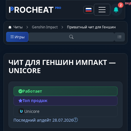
Покупатель
Покупатель
Покупатель
Покупатель
Покупатель
Покупатель
Покупатель
Покупатель
Не рекомен
Не рекомен
Не рекомен
Не рекомен
Не рекомен
Рекоменд
Рекоменд
Рекоменд
2
Читы
Genshin Impact
Приватный чит для Геншин
Игры
ЧИТ ДЛЯ ГЕНШИН ИМПАКТ —
UNICORE
Работает
Топ продаж
Unicore
Последний апдейт 28.07.2026