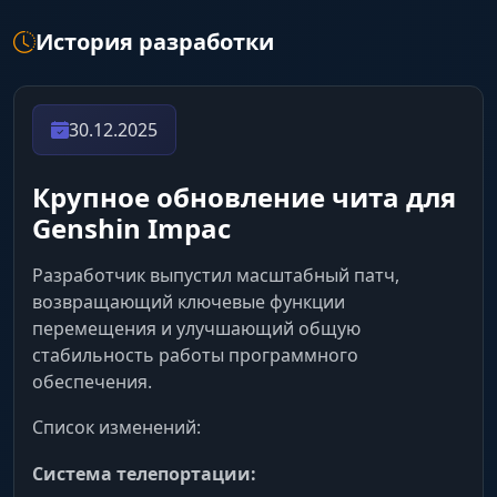
данж или редкая руда.
История разработки
Builder & Debug Names
Собери свой сканнер. Видь скрытые имена
30.12.2025
объектов и добавляй в поиск только то, что
нужно сейчас: от кристальных бабочек до
Крупное обновление чита для
конкретных элиток.
Genshin Impac
Filters List
Разработчик выпустил масштабный патч,
Умный поиск. Отфильтруй мусор. Ищи только
возвращающий ключевые функции
сундуки-загадки (Puzzle Chest), местные
перемещения и улучшающий общую
диковинки для прокачки или точки спавна
стабильность работы программного
артефактов.
обеспечения.
Список изменений:
Attack Modifiers (Урон Селестии)
Система телепортации: