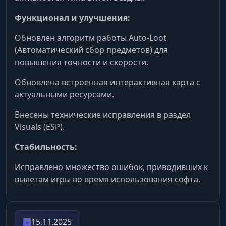
Функционал и улучшения:
Magnetizer & Freeze
Обновлен алгоритм работы Auto-Loot
Стяжка Венти для всех. Притяни всех мобов и
(Автоматический сбор предметов) для
руду в одну точку (Magnetizer) или заморозь
повышения точности и скорости.
врагов, превратив их в беспомощные статуи.
Обновлена встроенная интерактивная карта с
актуальными ресурсами.
Enemy Won't Attack
Пацифизм. Враги просто игнорируют тебя.
Внесены технические исправления в раздел
Спокойно собирай ресурсы прямо из-под
Visuals (ESP).
носа у Митачурлов.
Стабильность:
Movement (Свобода Анемо)
Исправлено множество ошибок, приводивших к
вылетам игры во время использования софта.
Noclip & Infinite Stamina
Летай как Паймон. Проходи сквозь скалы и
стены данжей. Бесконечная стамина
15.11.2025