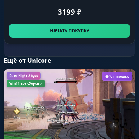
3199
₽
НАЧАТЬ ПОКУПКУ
Ещё от Unicore
Duet Night Abyss
Топ продаж
Win11 все сборки