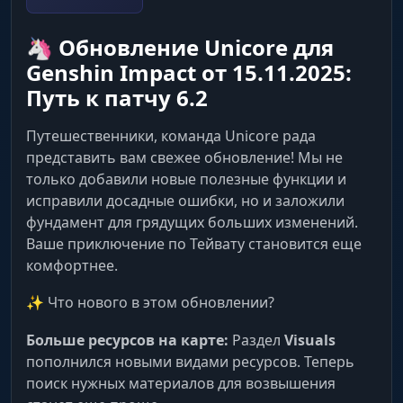
позволит спринтовать и карабкаться без
передышки.
🦄 Обновление Unicore для
Genshin Impact от 15.11.2025:
No Fall Damage
Путь к патчу 6.2
Прыжок веры. Падай с пика Драконьего
Хребта без царапины. Никаких глупых
Путешественники, команда Unicore рада
смертей от высоты.
представить вам свежее обновление! Мы не
только добавили новые полезные функции и
исправили досадные ошибки, но и заложили
Teleport & Auto Loot (Пылесос)
фундамент для грядущих больших изменений.
Ваше приключение по Тейвату становится еще
Auto Loot & Seelies
комфортнее.
Авто-сбор и Феи. Чит сам соберет дроп и
✨ Что нового в этом обновлении?
даже доведет Фею до статуи. Экономия часов
реального времени.
Больше ресурсов на карте:
Раздел
Visuals
пополнился новыми видами ресурсов. Теперь
Mouse & Quest Teleport
поиск нужных материалов для возвышения