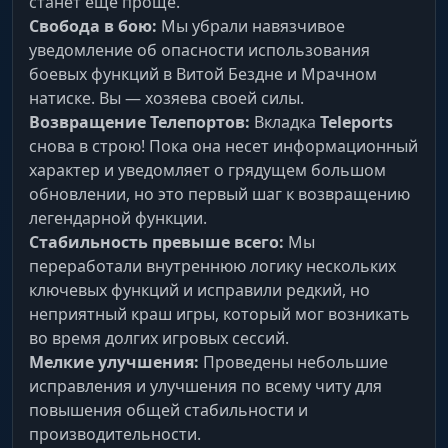
станет еще проще.
Клик — и ты там. Телепорт по курсору или
прямо к цели квеста. Забудь про долгие
Свобода в бою:
Мы убрали навязчивое
перебежки между NPC.
уведомление об опасности использования
боевых функций в Витой Бездне и Мрачном
натиске. Вы — хозяева своей силы.
Custom Routes
Возвращение Телепортов:
Вкладка
Teleports
Авто-фарм маршруты. Создай путь для сбора
снова в строю! Пока она несет информационный
артефактов или руды, и персонаж сам
характер и уведомляет о грядущем большом
пролетит по всем точкам.
обновлении, но это первый шаг к возвращению
легендарной функции.
Dialogs & Cutscenes (Скип духоты)
Стабильность превыше всего:
Мы
переработали внутреннюю логику нескольких
ключевых функций и исправили редкий, но
Auto Dialogs & Skip Cutscenes
неприятный краш игры, который мог возникать
Убийца сюжета. Авто-пропуск диалогов и
во время долгих игровых сессий.
катсцен. Пролетай душные квесты Паймон со
Мелкие улучшения:
Проведены небольшие
скоростью света и забирай награды.
исправления и улучшения по всему читу для
повышения общей стабильности и
Visuals & Profile (Комфорт и
производительности.