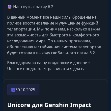
Анонимность)
🔮 Наш путь к патчу 6.2
В данный момент все наши силы брошены на
FPS Unlocker & Remove Fog
полное восстановление и улучшение функций
Чистая картинка. Сними лок в 60 FPS и убери
телепортации. Мы понимаем, насколько важна
туман для идеальной видимости. Тейват еще
никогда не был таким четким.
эта возможность для быстрого и комфортного
исследования мира. По нашим прогнозам,
обновленная и стабильная система телепортов
Profile Changer
будет готова к выходу глобального патча 6.2.
Скрой личность. Подмени UID и никнейм на
экране для безопасных стримов или
Благодарим за вашу поддержку и доверие.
скриншотов.
Unicore продолжает развиваться для вас!
30.10.2025
Unicore для Genshin Impact