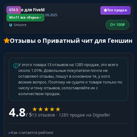
Unicore для FiveM
GTA 5
Топ продаж
Последний апдейт 06.09.2025
Win11 все сборки
От
100
₽
Unicore
Отзывы о Приватный чит для Геншин
У этого товара 13 отзывов на 1285 продаж, это всего
около 1.01%. Довольные покупатели почти не
оставляют отзывы, пишут в основном те, у кого
возник вопрос. Поэтому не судите о товаре только по
числу и тону отзывов, сопоставляйте их с
количеством продаж.
4.8
★
★
★
★
★
/ 5
13 отзывов · 1285 продаж на Digiseller
Как считается рейтинг