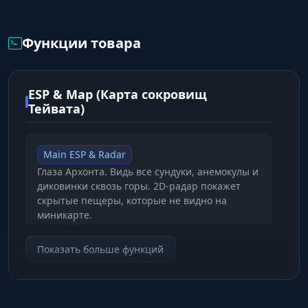
развитие, присоединившись к команде бета-
тестеров.
Функции товара
ESP & Map (Карта сокровищ
Тейвата)
Main ESP & Radar
Глаза Архонта. Видь все сундуки, анемокулы и
диковинки сквозь горы. 2D-радар покажет
скрытые пещеры, которые не видно на
миникарте.
Показать больше функций
Interactive Map Teleport
Мгновенный путь. Кликай прямо по
интерактивной карте в чите и
телепортируйся к любой точке — будь то