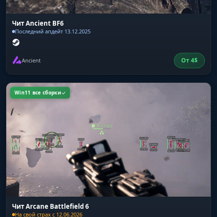
Чит Ancient BF6
Последний апдейт 13.12.2025
От
4
$
Ancient
Win11 все сборки
Чит Arcane Battlefield 6
На свой страх с 12.06.2026