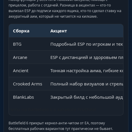
прицелом, работа с отдачей. Разница в акцентах — кто-то
вылизал ESP до подписи каждого ящика, кто-то сделал ставку на
аккуратный аим, который не читается на килкаме.
Сборка
Акцент
BTG
Подробный ESP по игрокам и техник
Arcane
ESP с дистанцией и здоровьем плюс
Ancient
Тонкая настройка аима, гибкие конф
Crooked Arms
Полный набор визуалов и стрельбы
BlankLabs
Закрытый билд с небольшой аудито
Читы на Battlefield 6 в каталоге ProCheat
Battlefield 6 прикрыт кернел-анти-читом от EA, поэтому
бесплатных рабочих вариантов тут практически не бывает.