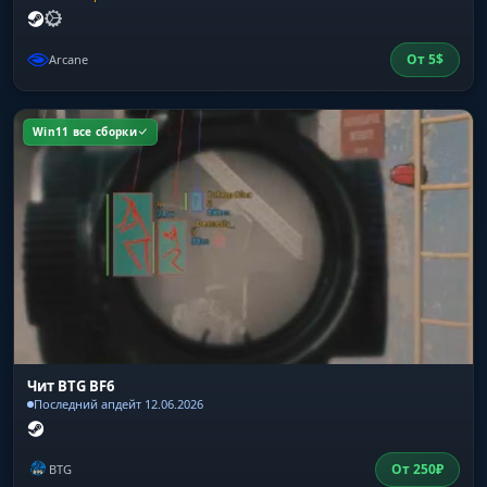
От
5
$
Arcane
Win11 все сборки
Чит BTG BF6
Последний апдейт 12.06.2026
От
250
₽
BTG