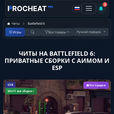
2
Читы
Battlefield 6
Игры
Все товары
Ручной порядок
ЧИТЫ НА BATTLEFIELD 6:
ПРИВАТНЫЕ СБОРКИ С АИМОМ И
ESP
USB
Топ продаж
Win11 все сборки