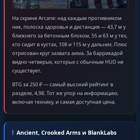
На скрине Arcane: над каждым противником
ник, полоска здоровья и дистанция — 43,7 м у
ближнего за бетонным блоком, 55 и 63 м у тех,
кто сидит в кустах, 108 и 115 м у дальних. Плюс
отрисован круг захвата аима. За баррикадой
видно четверых, которых с обычным HUD не
существует.
BTG за 250 ₽ — самый высокий рейтинг в
разделе, 4,98. Тот же упор на информацию,
включая технику, и самая доступная цена.
Ancient, Crooked Arms и BlankLabs