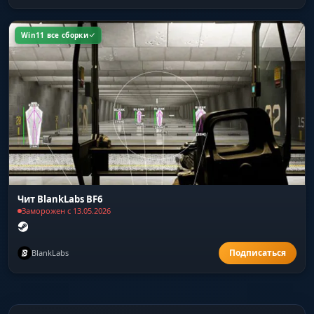
Win11 все сборки
Чит BlankLabs BF6
Заморожен с 13.05.2026
BlankLabs