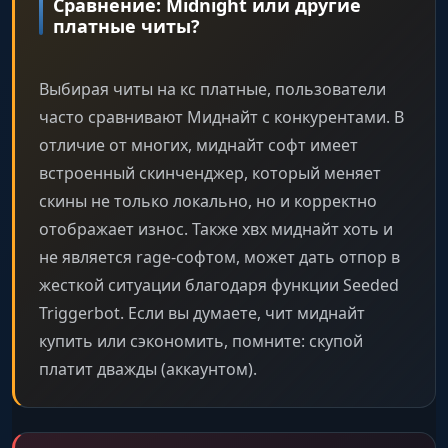
Сравнение: Midnight или другие
платные читы?
Sky/Walls Color
Изменение цвета неба, стен и окружения.
Выбирая читы на кс платные, пользователи
часто сравнивают Миднайт с конкурентами. В
отличие от многих, миднайт софт имеет
Explosive/Molotov/Impact Color
встроенный скинченджер, который меняет
Настройка цветов взрывов, огня и следов от
пуль.
скины не только локально, но и корректно
отображает износ. Также хвх миднайт хоть и
Hud & Misc (Интерфейс и прочее)
не является rage-софтом, может дать отпор в
жесткой ситуации благодаря функции Seeded
Triggerbot. Если вы думаете, чит миднайт
Aim Target Hitbox
купить или сэкономить, помните: скупой
Визуализация точек аимбота на игроках.
платит дважды (аккаунтом).
Recoil Dot
Точка, показывающая, куда летят пули при