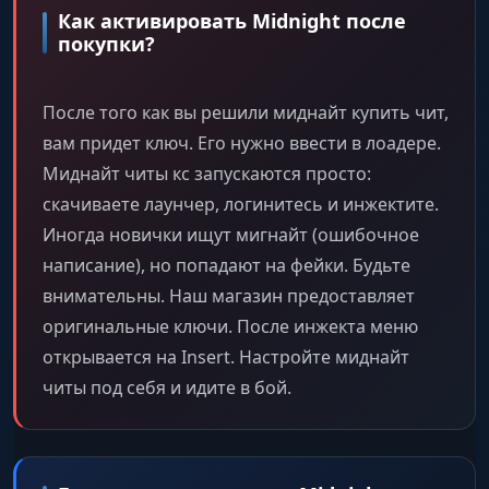
зажиме.
Как активировать Midnight после
покупки?
Sniper Crosshair
После того как вы решили миднайт купить чит,
Статический прицел для снайперских
винтовок.
вам придет ключ. Его нужно ввести в лоадере.
Миднайт читы кс запускаются просто:
скачиваете лаунчер, логинитесь и инжектите.
Bind List
Иногда новички ищут мигнайт (ошибочное
Список активных горячих клавиш на экране.
написание), но попадают на фейки. Будьте
внимательны. Наш магазин предоставляет
Spectator List
оригинальные ключи. После инжекта меню
Список игроков, наблюдающих за вами.
открывается на Insert. Настройте миднайт
читы под себя и идите в бой.
C4 Bomb Info
Таймер бомбы, урон и точка закладки.