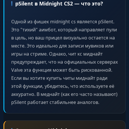
pSilent в Midnight CS2 — что это?
Delay Start/End
Настройка задержек перед выстрелом и
Одной из фишек midnight cs является pSilent.
после него.
Это "тихий" аимбот, который направляет пули
в цель, но ваш прицел визуально остается на
Player & World Changer
месте. Это идеально для записи мувиков или
игры на стриме. Однако, чит кс миднайт
Viewmodel & FOV
предупреждает, что на официальных серверах
Настройка положения рук и угла обзора
Valve эта функция может быть рискованной.
оружия.
Если вы хотите купить читы миднайт ради
этой функции, убедитесь, что используете её
Hands Chams
аккуратно. В меднайт (как его часто называют)
Изменение материалов и цвета рук/перчаток.
pSilent работает стабильнее аналогов.
Night Mode
Включение темного режима (ночи) на карте.