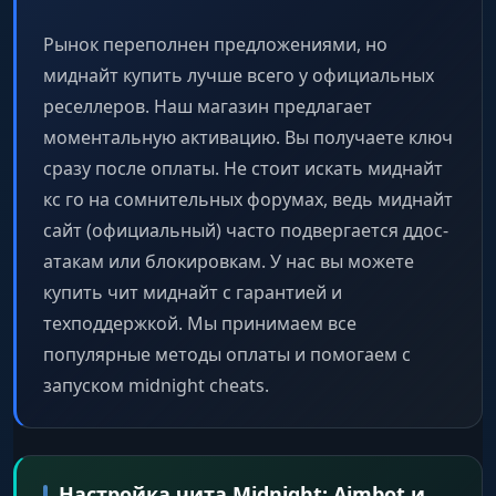
Рынок переполнен предложениями, но
X/Y Axis
Сила компенсации отдачи по вертикали и
миднайт купить лучше всего у официальных
горизонтали.
реселлеров. Наш магазин предлагает
моментальную активацию. Вы получаете ключ
сразу после оплаты. Не стоит искать миднайт
Smooth
Плавность контроля отдачи.
кс го на сомнительных форумах, ведь миднайт
сайт (официальный) часто подвергается ддос-
атакам или блокировкам. У нас вы можете
Triggerbot (Триггербот)
купить чит миднайт с гарантией и
техподдержкой. Мы принимаем все
Enable
популярные методы оплаты и помогаем с
Автоматический выстрел при наведении
запуском midnight cheats.
прицела на врага.
Trigger Key & Mode
Клавиша и режим работы триггербота.
Настройка чита Midnight: Aimbot и