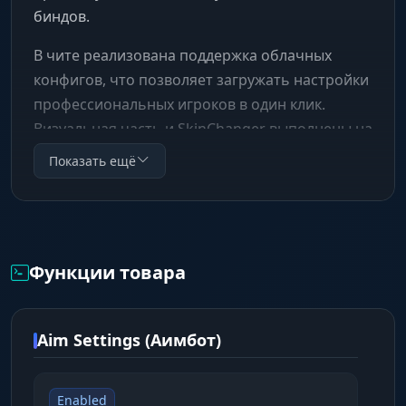
биндов.
В чите реализована поддержка облачных
конфигов, что позволяет загружать настройки
профессиональных игроков в один клик.
Визуальная часть и SkinChanger выполнены на
высшем уровне, а система защиты
Показать ещё
обеспечивает безопасность вашего аккаунта.
Это лучший выбор для тех, кто ценит
стабильность и комфорт.
Функции товара
Aim Settings (Аимбот)
Enabled