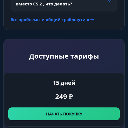
вместо CS 2 , что делать?
Seeded
Все проблемы и общий траблшутинг
Расчет попадания с учетом разброса оружия
(Seed).
Auto Stop
Доступные тарифы
Автоматическая остановка персонажа перед
выстрелом для точности.
15 дней
Auto Scope
Автоматическое открытие прицела (зума)
249
₽
перед выстрелом.
НАЧАТЬ ПОКУПКУ
Anti-Flash
Отключение аимбота, если персонаж
ослеплен.