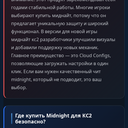
Подсветка лежащего оружия, гранат и бомбы
годами стабильной работы. Многие игроки
(Box, Name, Distance, Chams, Glow).
выбирают купить миднайт, потому что он
предлагает уникальную защиту и широкий
Recoil Settings (Контроль отдачи)
функционал. В версии для новой игры
миднайт кс2 разработчики улучшили визуалы
и добавили поддержку новых механик.
Enable
Главное преимущество — это Cloud Configs,
Активация RCS (Recoil Control System).
позволяющие загружать настройки в один
клик. Если вам нужен качественный чит
Return Crosshair
midnight, который не подводит, это ваш
Возврат прицела в исходную точку после
выбор.
прекращения стрельбы.
Start Bullet
Номер пули, с которой начинается контроль
Где купить Midnight для КС2
отдачи.
безопасно?