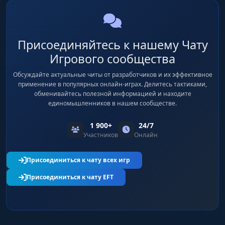
Distance
Дистанция до цели в метрах.
Присоединяйтесь к нашему Чату
Ammo & Health Bar
Игрового сообщества
Полоски здоровья и количества патронов.
Обсуждайте актуальные читы от разработчиков и их эффективное
применение в популярных онлайн-играх. Делитесь тактиками,
обменивайтесь полезной информацией и находите
Defuse Kit & Bomb
единомышленников в нашем сообществе.
Индикаторы наличия набора сапера и бомбы
у игрока.
1 900+
24/7
Участников
Онлайн
Bomb Planting/Defuse
Присоединиться к чату всех игр
Оповещение о том, что игрок ставит или
обезвреживает бомбу.
Присоединиться к чату EFT
Money
Отображение количества денег у противника.