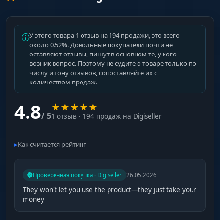
Минимальный шанс попадания для
срабатывания авто-выстрела.
У этого товара 1 отзыв на 194 продажи, это всего
около 0.52%. Довольные покупатели почти не
Recoil FOV & Smooth
оставляют отзывы, пишут в основном те, у кого
возник вопрос. Поэтому не судите о товаре только по
Отдельные настройки радиуса и плавности
числу и тону отзывов, сопоставляйте их с
при контроле отдачи (зажиме).
количеством продаж.
4.8
★
★
★
★
★
Aimbot Start/Stop
/ 5
1 отзыв · 194 продаж на Digiseller
Включение и выключение аимбота в
зависимости от количества выпущенных
пуль.
Как считается рейтинг
Wallhack & Visuals (Визуалы)
Проверенная покупка · Digiseller
26.05.2026
They won't let you use the product—they just take your
money
Enabled
Включение ESP на врагов и тиммейтов.