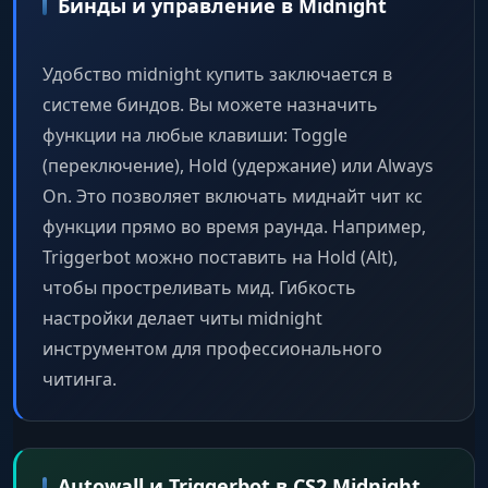
Бинды и управление в Midnight
Hit Marker
Индикатор попадания по противнику.
Удобство midnight купить заключается в
системе биндов. Вы можете назначить
Removals
функции на любые клавиши: Toggle
Удаление визуальных эффектов (флешки,
(переключение), Hold (удержание) или Always
дым, отдача визуально).
On. Это позволяет включать миднайт чит кс
функции прямо во время раунда. Например,
Radar & Map Hack
Triggerbot можно поставить на Hold (Alt),
Внешний радар и отображение врагов на
чтобы простреливать мид. Гибкость
игровой карте.
настройки делает читы midnight
инструментом для профессионального
Trusted Mode
читинга.
Режим безопасности, блокирующий
рискованные функции.
Auto-Accept
Autowall и Triggerbot в CS2 Midnight