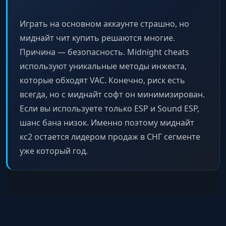
Configs
Играть на основном аккаунте страшно, но
Облачная система сохранения и загрузки
миднайт чит купить решаются многие.
настроек.
Причина — безопасность. Midnight cheats
используют уникальные методы инжекта,
Inventory Changer
которые обходят VAC. Конечно, риск есть
Полный скинченджер: ножи, перчатки,
всегда, но с миднайт софт он минимизирован.
скины, наклейки, StatTrak, агенты, музыка и
Если вы используете только ESP и Sound ESP,
медали.
шанс бана низок. Именно поэтому миднайт
кс2 остается лидером продаж в СНГ сегменте
уже который год.