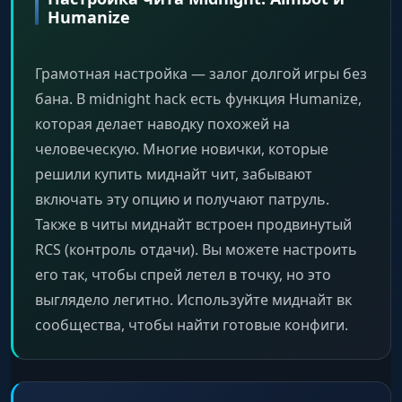
Humanize
Flashed/Smoked
Грамотная настройка — залог долгой игры без
Отключение триггера при ослеплении или
через дым.
бана. В midnight hack есть функция Humanize,
которая делает наводку похожей на
человеческую. Многие новички, которые
Only Scope
решили купить миднайт чит, забывают
Срабатывание только в режиме
прицеливания.
включать эту опцию и получают патруль.
Также в читы миднайт встроен продвинутый
RCS (контроль отдачи). Вы можете настроить
Auto Wall
его так, чтобы спрей летел в точку, но это
Стрельба сквозь простреливаемые стены.
выглядело легитно. Используйте миднайт вк
сообщества, чтобы найти готовые конфиги.
Min Damage
Минимальный урон для выстрела через
стену.