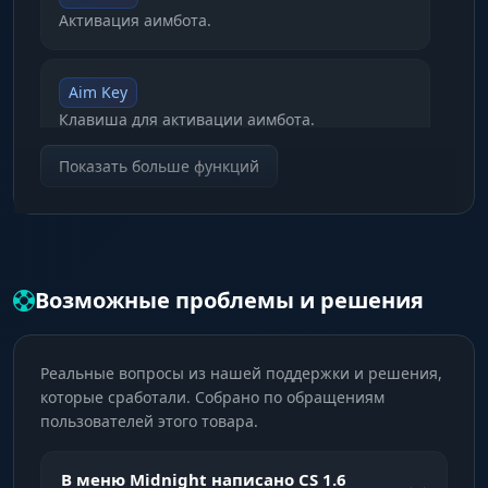
Активация аимбота.
Aim Key
Клавиша для активации аимбота.
Показать больше функций
Aim Mode
Режим работы: всегда включен, удерживать
кнопку или переключение по нажатию.
Возможные проблемы и решения
Auto Fire
Автоматическая стрельба при наведении на
цель.
Реальные вопросы из нашей поддержки и решения,
которые сработали. Собрано по обращениям
пользователей этого товара.
Hitchance
Шанс попадания, рассчитанный на основе
В меню Midnight написано CS 1.6
траектории движения цели.