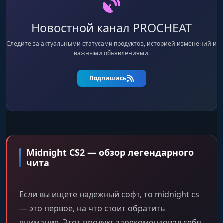
Out of Arrows
Стрелки навигации, указывающие на врагов
Новостной канал PROCHEAT
за пределами экрана.
Следите за актуальными статусами продуктов, историей изменений и
важными объявлениями.
Sounds
Визуализация звуков (шагов, выстрелов) на
Подпишись
экране.
Chams
Заливка моделей игроков цветом или
материалом (7 видов).
Midnight CS2 — обзор легендарного
чита
Glow
Эффект свечения вокруг моделей игроков.
Если вы ищете надежный софт, то midnight cs
— это первое, на что стоит обратить
внимание. Этот продукт зарекомендовал себя
Items ESP