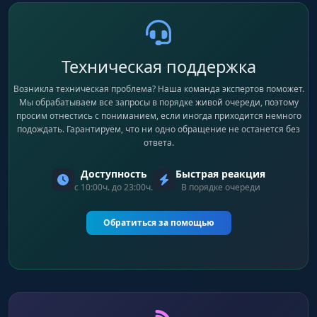
Flashed
Индикатор ослепленных игроков.
Техническая поддержка
Возникла техническая проблема? Наша команда экспертов поможет.
Мы обрабатываем все запросы в порядке живой очереди, поэтому
Visible Check
просим отнестись с пониманием, если иногда приходится немного
Разные цвета для видимых игроков и тех, кто
подождать. Гарантируем, что ни одно обращение не останется без
за стеной.
ответа.
Доступность
Быстрая реакция
Only Visible
с 10:00ч. до 23:00ч.
В порядке очереди
Показывать ESP только на видимых врагов.
Обратиться за помощью
Scoped
Метка над игроками, использующими
прицел.