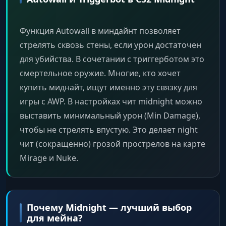
Автоматическое принятие матча.
Функция Autowall в миндайнт позволяет
Streaming Mode
стрелять сквозь стены, если урон достаточен
Скрытие чита на стримах и записи (OBS
для убийства. В сочетании с триггерботом это
Bypass).
смертельное оружие. Многие, кто хочет
купить миднайт, ищут именно эту связку для
Third Person
игры с AWP. В настройках чит midnight можно
Вид от третьего лица.
выставить минимальный урон (Min Damage),
чтобы не стрелять впустую. Это делает night
чит (сокращенно) грозой прострелов на карте
Movement
Mirage и Nuke.
Bunnyhop, Strafe Helper, Edge Jump.
Grenade Helper
Помощник для раскидки гранат с готовыми
Почему Midnight — лучший выбор
пресетами.
для мейна?