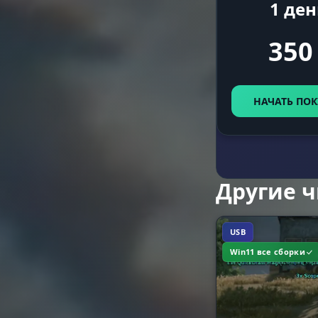
1 ден
350
Max Distanc
НАЧАТЬ ПОК
Player ESP
Другие 
Enable
USB
Win11 все сборки