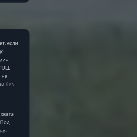
ет, если
де
ами»
 FULL
 не
ми без
ахвата
 Под
шая