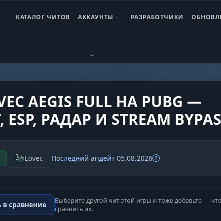
КАТАЛОГ ЧИТОВ
АККАУНТЫ
РАЗРАБОТЧИКИ
ОБНОВЛ
G: BATTLEGROUNDS
Aegis FULL PUBG
VEC AEGIS FULL НА PUBG —
, ESP, РАДАР И STREAM BYPA
Lovec
Последний апдейт 05.08.2026
Выберите другой чит этой игры и тоже добавьте — чт
 в сравнение
сравнить их.