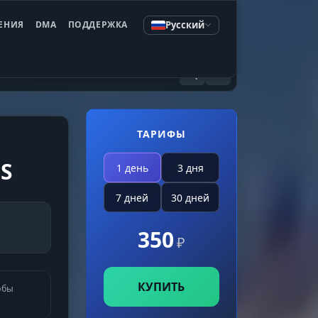
Русский
ЕНИЯ
DMA
ПОДДЕРЖКА
ТАРИФЫ
SS
1 день
3 дня
7 дней
30 дней
350
₽
КУПИТЬ
обы