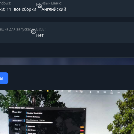
ndows:
Язык меню:
ки; 11: все сборки
Английский
шка для запуска:
BIOS:
Нет
ТЫ