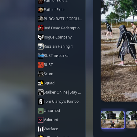
Path of Exile 2
Path of Exile
PUBG: BATTLEGROUNDS
Red Dead Redemption 2
Rogue Company
Russian Fishing 4
RUST пиратка
RUST
Scum
Squad
Stalker Online|Stay Out
Tom Clancy's Rainbow Six Siege X
Unturned
Valorant
Warface