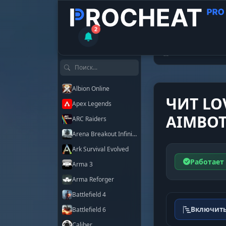
2
КАТАЛОГ ЧИТОВ
Читы
PUB
Поиск по играм
Albion Online
ЧИТ LO
Apex Legends
AIMBOT
ARC Raiders
Arena Breakout Infinite
Ark Survival Evolved
Работает
Arma 3
Arma Reforger
Battlefield 4
Включить
Battlefield 6
Caliber