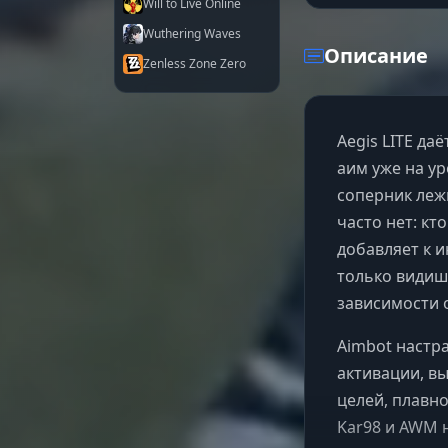
Will to Live Online
Wuthering Waves
Описание
Zenless Zone Zero
Aegis LITE даё
аим уже на ур
соперник леж
часто нет: кт
добавляет к 
только видиш
зависимости 
Aimbot настра
активации, вы
целей, плавн
Kar98 и AWM н