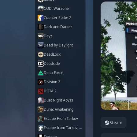
COD: Warzone
Counter Strike 2
Dark and Darker
Dayz
Dead by Daylight
DeadLock
Deadside
Delta Force
Division 2
DOTA 2
Duet Night Abyss
Dune: Awakening
Escape From Tarkov
Steam
Escape from Tarkov: Arena
Fortnite