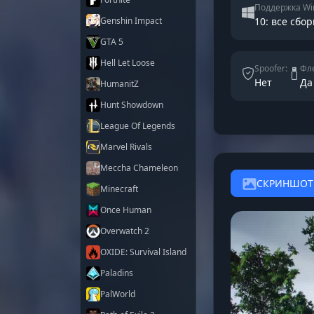
Поддержка Wi
Genshin Impact
10: все сбор
GTA 5
Hell Let Loose
Spoofer:
Фле
Нет
Да
HumanitZ
Hunt Showdown
League Of Legends
Marvel Rivals
Meccha Chameleon
СКРИНШО
Minecraft
Once Human
Overwatch 2
OXIDE: Survival Island
Paladins
PalWorld