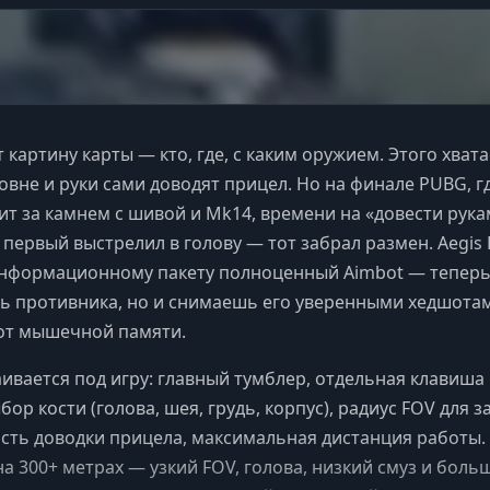
т картину карты — кто, где, с каким оружием. Этого хвата
овне и руки сами доводят прицел. Но на финале PUBG, г
ит за камнем с шивой и Mk14, времени на «довести рук
о первый выстрелил в голову — тот забрал размен. Aegis
информационному пакету полноценный Aimbot — теперь
ь противника, но и снимаешь его уверенными хедшота
от мышечной памяти.
ивается под игру: главный тумблер, отдельная клавиша
бор кости (голова, шея, грудь, корпус), радиус FOV для з
ость доводки прицела, максимальная дистанция работы.
а 300+ метрах — узкий FOV, голова, низкий смуз и боль