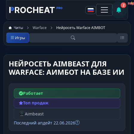
Плюсы/минусы
Покупатель
Покупатель
Покупатель
Покупатель
Покупатель
Покупатель
Покупатель
★
★
★
★
★
★
Не рекомен
Не рекомен
Не рекомен
Не рекомен
Рекоменд
Рекоменд
2
Читы
Warface
Нейросеть Warface AIMBOT
Игры
НЕЙРОСЕТЬ AIMBEAST ДЛЯ
WARFACE: АИМБОТ НА БАЗЕ ИИ
Работает
Топ продаж
Aimbeast
Последний апдейт 22.06.2026