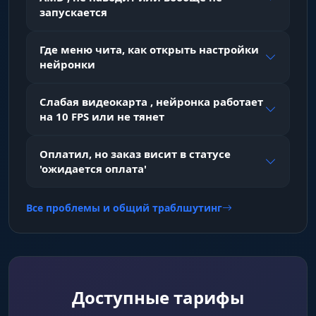
External
запускается
Полное отсутствие инжекта в процесс
Warface.exe. Нейросеть "смотрит" стрим с
Где меню чита, как открыть настройки
экрана, не трогая файлы игры.
нейронки
Слабая видеокарта , нейронка работает
на 10 FPS или не тянет
Оплатил, но заказ висит в статусе
'ожидается оплата'
Все проблемы и общий траблшутинг
Доступные тарифы