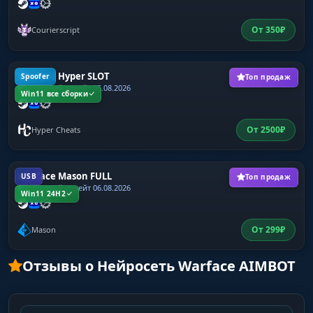
От
350
₽
Courierscript
Warface Hyper SLOT
Spoofer
Топ продаж
Последний апдейт 05.08.2026
Win11 все сборки
От
2500
₽
Hyper Cheats
Warface Mason FULL
USB
Топ продаж
Последний апдейт 06.08.2026
Win11 24H2
От
299
₽
Mason
Отзывы о Нейросеть Warface AIMBOT