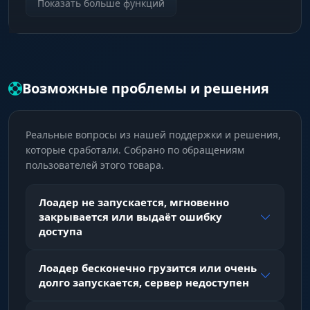
Туман войны исчезает мгновенно при входе.
Показать больше функций
Видь все тупики, сундуки и врагов сразу —
экономь время на фарме и забирай весь лут.
Infinity Zoom
Возможные проблемы и решения
Ломаешь ограничения камеры. Отодвигай
вид настолько, насколько нужно, чтобы
видеть угрозу за три экрана и не получать
Реальные вопросы из нашей поддержки и решения,
внезапный дамаг.
которые сработали. Собрано по обращениям
пользователей этого товара.
Remove Atlas Fog
Убирает атмосферную дымку на картах
Лоадер не запускается, мгновенно
Атласа. Никакого «мыла» и замыленных
закрывается или выдаёт ошибку
текстур — только чёткая картинка и максимум
доступа
информации.
Лоадер бесконечно грузится или очень
долго запускается, сервер недоступен
Remove Delirium Fog
Ненавидишь серую кашу Делириума? Эта