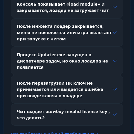
Консоль показывает «load module» и
функция вырубает весь туман, оставляя
закрывается, лоадер не загружает чит
только награды и монстров — фармишь
проще и удобнее.
После инжекта лоадер закрывается,
меню не появляется или игра вылетает
Скрипты (Автоматизация
при запуске с читом
выживания)
Процесс Updater.exe запущен в
диспетчере задач, но окно лоадера не
Enable / Binds / Script Mode
появляется
Полный контроль над скриптами. Включай/
выключай одной клавишей, настрой режим
(постоянно или по удержанию) и забудь про
После перезагрузки ПК ключ не
микроконтроль.
принимается или выдаётся ошибка
при вводе ключа в лоадере
Auto Health / Mana Script
Чит выдаёт ошибку invalid license key ,
Персонаж сам пьёт фласку или кастует скилл
что делать?
восстановления, когда HP или мана падают
ниже заданного тобой порога. Спасает жизнь