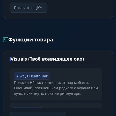
до смерти. И да, мы знаем про GGG, поэтому в
Показать ещё
комплект уже входит HWID Spoofer для
защиты твоего железа. Фарми валюту, а не
создавай новых персонажей.
Функции товара
Visuals (Твоё всевидящее око)
Always Health Bar
Полоски HP постоянно висят над мобами.
Оценивай, потянешь ли редкого с аурами или
лучше скипнуть, пока не рипнул зря.
Map Revealer