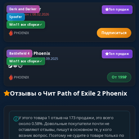
Приватный чит
Dark and Darker
Топ продаж
Заморожен с 08.02.2026
Spoofer
Win11 все сборки
PHOENIX
Battlefield 4 Phoenix
Battlefield 4
Топ продаж
Последний апдейт 29.09.2025
Win11 все сборки
От
199
₽
PHOENIX
Отзывы о Чит Path of Exile 2 Phoenix
У этого товара 1 отзыв на 173 продажи, это всего
около 0.58%. Довольные покупатели почти не
оставляют отзывы, пишут в основном те, у кого
возник вопрос. Поэтому не судите о товаре только по